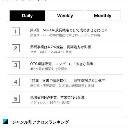
Daily
Weekly
Monthly
第9回 M＆Aを成長戦略として成功させるには？
業務スーパーの神戸物産に学ぶロールアップ戦略
薬局事業は4.7％減益、長期処方が影響
クオールHD・26年4〜6月期
OTC遠隔販売、コンビニに「大きな前進」
JFAが報道機関向け説明会
1類薬「文書で情報提供」、順守率76.7％に低下
厚労省・実態調査、乱用薬の適切販売も微減
地域薬局NW事業、営業益19.5％減
メディシス・26年4～6月期
ジャンル別アクセスランキング