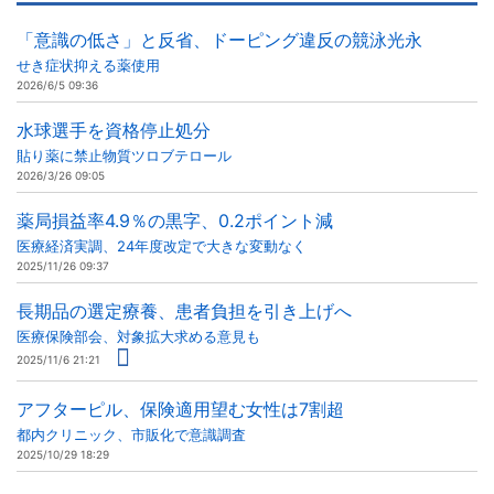
「意識の低さ」と反省、ドーピング違反の競泳光永
せき症状抑える薬使用
2026/6/5 09:36
水球選手を資格停止処分
貼り薬に禁止物質ツロブテロール
2026/3/26 09:05
薬局損益率4.9％の黒字、0.2ポイント減
医療経済実調、24年度改定で大きな変動なく
2025/11/26 09:37
長期品の選定療養、患者負担を引き上げへ
医療保険部会、対象拡大求める意見も
2025/11/6 21:21
アフターピル、保険適用望む女性は7割超
都内クリニック、市販化で意識調査
2025/10/29 18:29