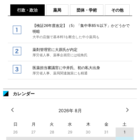
行政・政治
薬局
団体・学術
その他
【検証26年度改定】（5）「集中率85％以下」かどうかで
明暗
大半の店舗で基本料1を断念した中小薬局も
薬剤管理官に大原氏が内定
厚労省人事、薬事企画官には稲角氏
医薬担当審議官に中井氏、初の私大出身
厚労省人事、薬局関連施策にも精通
カレンダー
2026年 8月
日
月
火
水
木
金
土
26
27
28
29
30
31
1