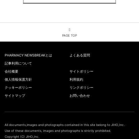
PAGE TOP
PHARMACY NEWSBREAKとは
よくある質問
記事利用について
会社概要
サイトポリシー
個人情報保護方針
利用規約
クッキーポリシー
リンクポリシー
サイトマップ
お問い合わせ
All documents,images and photographs contained in this site belong to JIHO,Inc.
Use of these documents, images and photographs is strictly prohibited.
Copyright (C) JIHO,Inc.