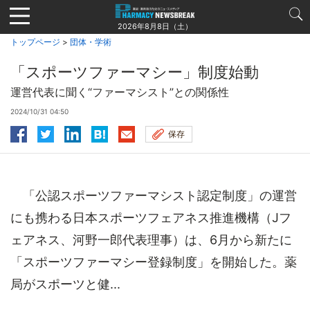
Jump
to
2026年8月8日（土）
navigation
トップページ
>
団体・学術
「スポーツファーマシー」制度始動
運営代表に聞く“ファーマシスト”との関係性
2024/10/31 04:50
保存
「公認スポーツファーマシスト認定制度」の運営
にも携わる日本スポーツフェアネス推進機構（Jフ
ェアネス、河野一郎代表理事）は、6月から新たに
「スポーツファーマシー登録制度」を開始した。薬
局がスポーツと健...