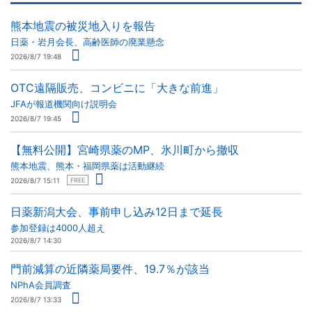
熊本地震の被災地入りを報告
日薬・岩月会長、高齢医師の廃業懸念
2026/8/7 19:48
OTC遠隔販売、コンビニに「大きな前進」
JFAが報道機関向け説明会
2026/8/7 19:45
【無料公開】宮崎県薬のMP、氷川町から撤収
熊本地震、熊本・福岡県薬は活動継続
2026/8/7 15:11
FREE
日薬新潟大会、事前申し込み12日まで延長
参加登録は4000人超え
2026/8/7 14:30
門前減算の近隣薬局要件、19.7％が該当
NPhA会員調査
2026/8/7 13:33