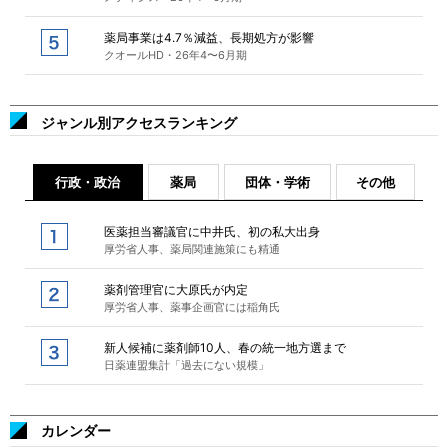
薬局事業は4.7％減益、長期処方が影響
クオールHD・26年4〜6月期
ジャンル別アクセスランキング
行政・政治
薬局
団体・学術
その他
医薬担当審議官に中井氏、初の私大出身
厚労省人事、薬局関連施策にも精通
薬剤管理官に大原氏が内定
厚労省人事、薬事企画官には稲角氏
新人候補に薬剤師10人、春の統一地方選まで
日薬連盟集計「過去にない規模」
カレンダー