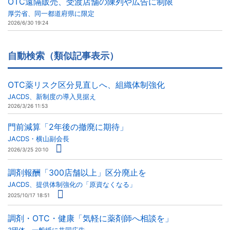
OTC遠隔販売、受渡店舗の陳列や広告に制限
厚労省、同一都道府県に限定
2026/6/30 19:24
自動検索（類似記事表示）
OTC薬リスク区分見直しへ、組織体制強化
JACDS、新制度の導入見据え
2026/3/26 11:53
門前減算「2年後の撤廃に期待」
JACDS・横山副会長
2026/3/25 20:10
調剤報酬「300店舗以上」区分廃止を
JACDS、提供体制強化の「原資なくなる」
2025/10/17 18:51
調剤・OTC・健康「気軽に薬剤師へ相談を」