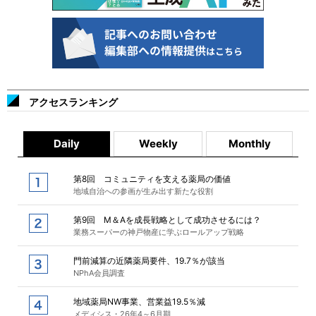
アクセスランキング
Daily
Weekly
Monthly
第8回 コミュニティを支える薬局の価値
地域自治への参画が生み出す新たな役割
第9回 M＆Aを成長戦略として成功させるには？
業務スーパーの神戸物産に学ぶロールアップ戦略
門前減算の近隣薬局要件、19.7％が該当
NPhA会員調査
地域薬局NW事業、営業益19.5％減
メディシス・26年4～6月期