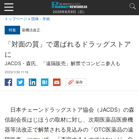
Jump
to
2026年8月9日（日）
navigation
トップページ
>
団体・学術
特集
薬機法改正
「対面の質」で選ばれるドラッグストア
に
JACDS・森氏、「遠隔販売」解禁でコンビニ参入も
2025/1/30 11:18
保存
日本チェーンドラッグストア協会（JACDS）の森
信副会長はじほうの取材に対し、次期医薬品医療機
器等法改正で解禁される見込みの「OTC医薬品の遠