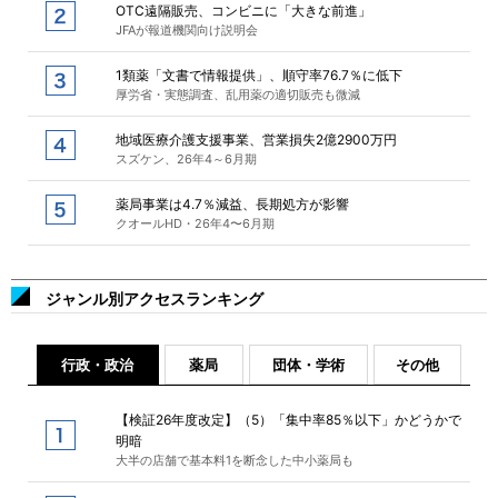
OTC遠隔販売、コンビニに「大きな前進」
JFAが報道機関向け説明会
1類薬「文書で情報提供」、順守率76.7％に低下
厚労省・実態調査、乱用薬の適切販売も微減
地域医療介護支援事業、営業損失2億2900万円
スズケン、26年4～6月期
薬局事業は4.7％減益、長期処方が影響
クオールHD・26年4〜6月期
ジャンル別アクセスランキング
行政・政治
薬局
団体・学術
その他
【検証26年度改定】（5）「集中率85％以下」かどうかで
明暗
大半の店舗で基本料1を断念した中小薬局も