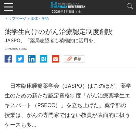
Jump
to
2026年8月8日（土）
navigation
トップページ
>
団体・学術
薬学生向けのがん治療認定制度創設
JASPO、「薬局志望者も積極的に活用を」
2025/9/5 15:34
保存
日本臨床腫瘍薬学会（JASPO）はこのほど、薬学
生のための新たな認定資格制度「がん治療薬学生エ
キスパート（PSECC）」を立ち上げた。薬学部の
授業は、がんの専門家ではない教員が表面的に扱う
ケースも多...