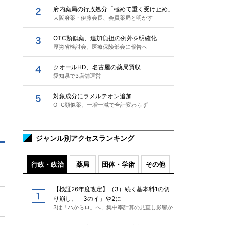
府内薬局の行政処分「極めて重く受け止め」
大阪府薬・伊藤会長、会員薬局と明かす
OTC類似薬、追加負担の例外を明確化
厚労省検討会、医療保険部会に報告へ
クオールHD、名古屋の薬局買収
愛知県で3店舗運営
対象成分にラメルテオン追加
OTC類似薬、一増一減で合計変わらず
ジャンル別アクセスランキング
行政・政治
薬局
団体・学術
その他
【検証26年度改定】（3）続く基本料1の切
り崩し、「3のイ」や2に
3は「ハからロ」へ、集中率計算の見直し影響か