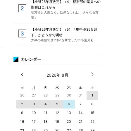
【検証26年度改定】（4）都市部の薬局への
影響はこれから
地方部と大差なく、効果なければ「さらなる方
策」
【検証26年度改定】（5）「集中率85％以
下」かどうかで明暗
大半の店舗で基本料1を断念した中小薬局も
カレンダー
2026年 8月
日
月
火
水
木
金
土
26
27
28
29
30
31
1
2
3
4
5
6
7
8
9
10
11
12
13
14
15
16
17
18
19
20
21
22
23
24
25
26
27
28
29