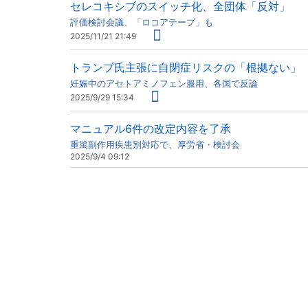
セレコキシブのスイッチ化、全団体「反対」
評価検討会議、「ロコアテープ」も
2025/11/21 21:49
トランプ氏主張に自閉症リスクの「根拠ない」
妊娠中のアセトアミノフェン服用、各国で反論
2025/9/29 15:34
マニュアル6件の改定内容を了承
重篤副作用疾患別対応で、厚労省・検討会
2025/9/4 09:12