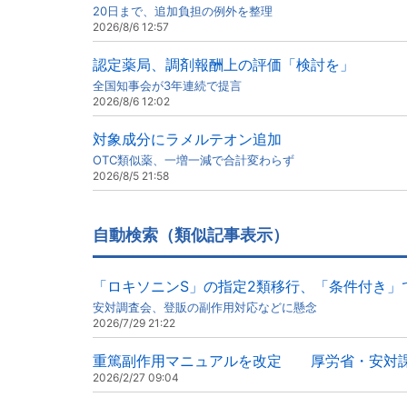
20日まで、追加負担の例外を整理
2026/8/6 12:57
認定薬局、調剤報酬上の評価「検討を」
全国知事会が3年連続で提言
2026/8/6 12:02
対象成分にラメルテオン追加
OTC類似薬、一増一減で合計変わらず
2026/8/5 21:58
自動検索（類似記事表示）
「ロキソニンS」の指定2類移行、「条件付き」
安対調査会、登販の副作用対応などに懸念
2026/7/29 21:22
重篤副作用マニュアルを改定 厚労省・安対
2026/2/27 09:04