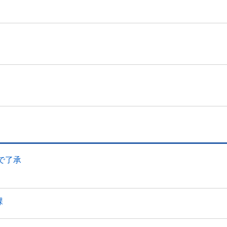
で了承
課