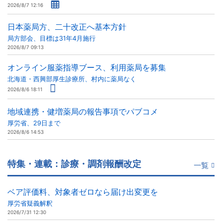
2026/8/7 12:16
日本薬局方、二十改正へ基本方針
局方部会、目標は31年4月施行
2026/8/7 09:13
オンライン服薬指導ブース、利用薬局を募集
北海道・西興部厚生診療所、村内に薬局なく
2026/8/6 18:11
地域連携・健増薬局の報告事項でパブコメ
厚労省、29日まで
2026/8/6 14:53
特集・連載：診療・調剤報酬改定
一覧
ベア評価料、対象者ゼロなら届け出変更を
厚労省疑義解釈
2026/7/31 12:30