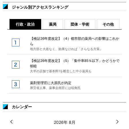
ジャンル別アクセスランキング
行政・政治
薬局
団体・学術
その他
【検証26年度改定】（4）都市部の薬局への影響はこれか
ら
地方部と大差なく、効果なければ「さらなる方策」
【検証26年度改定】（5）「集中率85％以下」かどうかで
明暗
大半の店舗で基本料1を断念した中小薬局も
薬剤管理官に大原氏が内定
厚労省人事、薬事企画官には稲角氏
カレンダー
2026年 8月