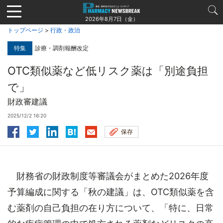
Jump
to
2026年8月7日（金）
navigation
トップページ
>
行政・政治
特集
診療・調剤報酬改定
OTC類似薬など低リスク薬は「別途負担
で」
財政審建議
2025/12/2 16:20
保存
財務省の財政制度等審議会がまとめた2026年度
予算編成に関する「秋の建議」は、OTC類似薬を含
む薬剤の自己負担の在り方について、「特に、日常