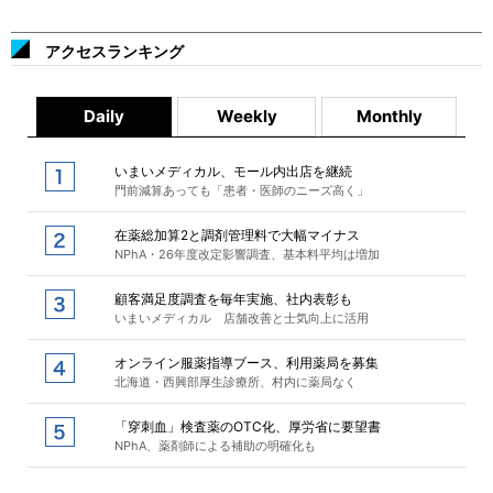
アクセスランキング
Daily
Weekly
Monthly
いまいメディカル、モール内出店を継続
門前減算あっても「患者・医師のニーズ高く」
在薬総加算2と調剤管理料で大幅マイナス
NPhA・26年度改定影響調査、基本料平均は増加
顧客満足度調査を毎年実施、社内表彰も
いまいメディカル 店舗改善と士気向上に活用
オンライン服薬指導ブース、利用薬局を募集
北海道・西興部厚生診療所、村内に薬局なく
「穿刺血」検査薬のOTC化、厚労省に要望書
NPhA、薬剤師による補助の明確化も