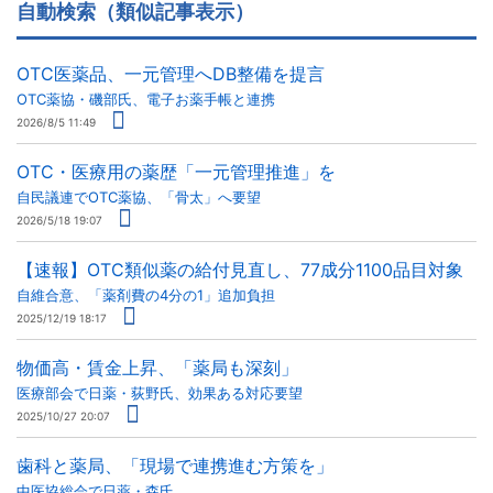
自動検索（類似記事表示）
OTC医薬品、一元管理へDB整備を提言
OTC薬協・磯部氏、電子お薬手帳と連携
2026/8/5 11:49
OTC・医療用の薬歴「一元管理推進」を
自民議連でOTC薬協、「骨太」へ要望
2026/5/18 19:07
【速報】OTC類似薬の給付見直し、77成分1100品目対象
自維合意、「薬剤費の4分の1」追加負担
2025/12/19 18:17
物価高・賃金上昇、「薬局も深刻」
医療部会で日薬・荻野氏、効果ある対応要望
2025/10/27 20:07
歯科と薬局、「現場で連携進む方策を」
中医協総会で日薬・森氏