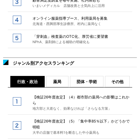
顧客満足度調査を毎年実施、社内表彰も
いまいメディカル 店舗改善と士気向上に活用
オンライン服薬指導ブース、利用薬局を募集
北海道・西興部厚生診療所、村内に薬局なく
「穿刺血」検査薬のOTC化、厚労省に要望書
NPhA、薬剤師による補助の明確化も
ジャンル別アクセスランキング
行政・政治
薬局
団体・学術
その他
【検証26年度改定】（4）都市部の薬局への影響はこれか
ら
地方部と大差なく、効果なければ「さらなる方策」
【検証26年度改定】（5）「集中率85％以下」かどうかで
明暗
大半の店舗で基本料1を断念した中小薬局も