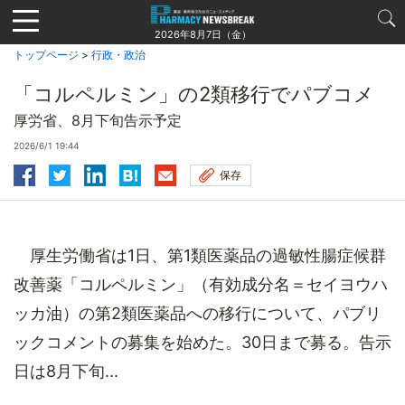
Jump
to
2026年8月7日（金）
navigation
トップページ
>
行政・政治
「コルペルミン」の2類移行でパブコメ
厚労省、8月下旬告示予定
2026/6/1 19:44
保存
厚生労働省は1日、第1類医薬品の過敏性腸症候群
改善薬「コルペルミン」（有効成分名＝セイヨウハ
ッカ油）の第2類医薬品への移行について、パブリ
ックコメントの募集を始めた。30日まで募る。告示
日は8月下旬...