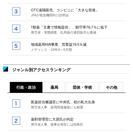
OTC遠隔販売、コンビニに「大きな前進」
JFAが報道機関向け説明会
1類薬「文書で情報提供」、順守率76.7％に低下
厚労省・実態調査、乱用薬の適切販売も微減
地域薬局NW事業、営業益19.5％減
メディシス・26年4～6月期
ジャンル別アクセスランキング
行政・政治
薬局
団体・学術
その他
医薬担当審議官に中井氏、初の私大出身
厚労省人事、薬局関連施策にも精通
薬剤管理官に大原氏が内定
厚労省人事、薬事企画官には稲角氏