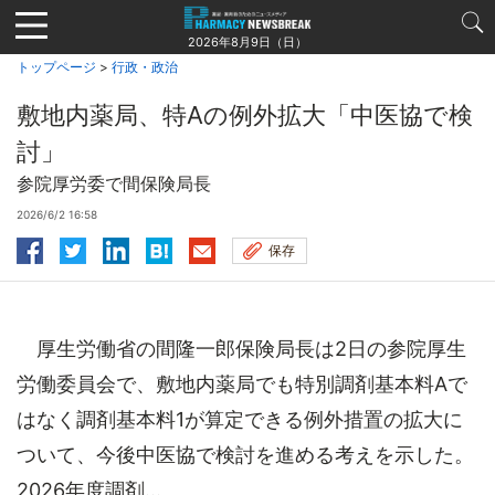
Jump
to
2026年8月9日（日）
navigation
トップページ
>
行政・政治
敷地内薬局、特Aの例外拡大「中医協で検
討」
参院厚労委で間保険局長
2026/6/2 16:58
保存
厚生労働省の間隆一郎保険局長は2日の参院厚生
労働委員会で、敷地内薬局でも特別調剤基本料Aで
はなく調剤基本料1が算定できる例外措置の拡大に
ついて、今後中医協で検討を進める考えを示した。
2026年度調剤...