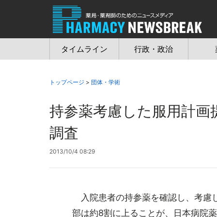
Jump
to
navigation
タイムライン
行政・政治
トップページ
>
団体・学術
持参薬考慮した服用計画
調査
2013/10/4 08:29
入院患者の持参薬を確認し、考慮し
部は約8割に上ることが、日本病院薬