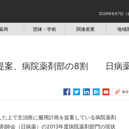
2026年8月7日（
薬局
団体・学術
関連産業
地域
提案、病院薬剤部の8割 日病
保存
た上で主治医に服用計画を提案している病院薬剤
剤師会（日病薬）の2013年度病院薬剤部門の現状