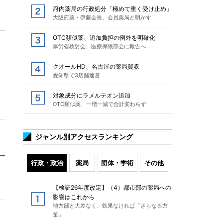
府内薬局の行政処分「極めて重く受け止め」
大阪府薬・伊藤会長、会員薬局と明かす
OTC類似薬、追加負担の例外を明確化
厚労省検討会、医療保険部会に報告へ
クオールHD、名古屋の薬局買収
愛知県で3店舗運営
対象成分にラメルテオン追加
OTC類似薬、一増一減で合計変わらず
ジャンル別アクセスランキング
行政・政治
薬局
団体・学術
その他
【検証26年度改定】（4）都市部の薬局への
影響はこれから
地方部と大差なく、効果なければ「さらなる方
策」