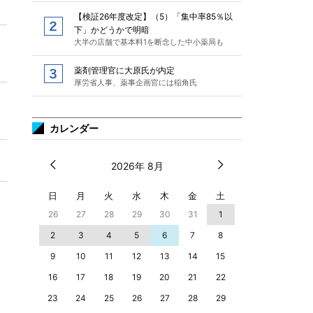
【検証26年度改定】（5）「集中率85％以
下」かどうかで明暗
大半の店舗で基本料1を断念した中小薬局も
薬剤管理官に大原氏が内定
厚労省人事、薬事企画官には稲角氏
カレンダー
2026年 8月
日
月
火
水
木
金
土
26
27
28
29
30
31
1
2
3
4
5
6
7
8
9
10
11
12
13
14
15
16
17
18
19
20
21
22
23
24
25
26
27
28
29