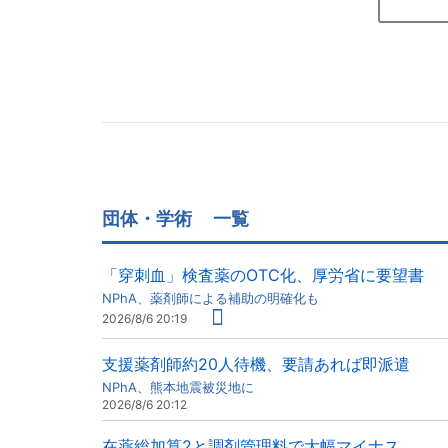
団体・学術
一覧
「穿刺血」検査薬のOTC化、厚労省に要望書
NPhA、薬剤師による補助の明確化も
2026/8/6 20:19
支援薬剤師約20人待機、要請あれば即派遣
NPhA、熊本地震被災地に
2026/8/6 20:12
在薬総加算2と調剤管理料で大幅マイナス