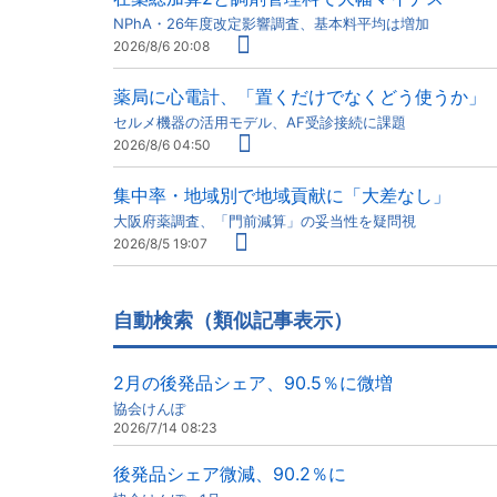
NPhA・26年度改定影響調査、基本料平均は増加
2026/8/6 20:08
薬局に心電計、「置くだけでなくどう使うか」
セルメ機器の活用モデル、AF受診接続に課題
2026/8/6 04:50
集中率・地域別で地域貢献に「大差なし」
大阪府薬調査、「門前減算」の妥当性を疑問視
2026/8/5 19:07
自動検索（類似記事表示）
2月の後発品シェア、90.5％に微増
協会けんぽ
2026/7/14 08:23
後発品シェア微減、90.2％に