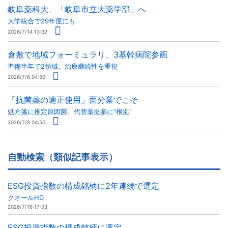
岐阜薬科大、「岐阜市立大薬学部」へ
大学統合で29年度にも
2026/7/14 13:32
倉敷で地域フォーミュラリ、3基幹病院参画
準備半年で2領域、治療継続性を重視
2026/7/8 04:50
「抗菌薬の適正使用」面分業でこそ
処方箋に推定原因菌、代替薬提案に“根拠”
2026/7/8 04:50
自動検索（類似記事表示）
ESG投資指数の構成銘柄に2年連続で選定
クオールHD
2026/7/16 17:53
ESG投資指数の構成銘柄に選定