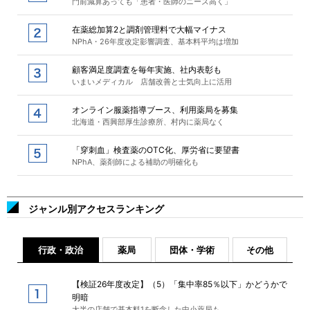
門前減算あっても「患者・医師のニーズ高く」
在薬総加算2と調剤管理料で大幅マイナス
NPhA・26年度改定影響調査、基本料平均は増加
顧客満足度調査を毎年実施、社内表彰も
いまいメディカル 店舗改善と士気向上に活用
オンライン服薬指導ブース、利用薬局を募集
北海道・西興部厚生診療所、村内に薬局なく
「穿刺血」検査薬のOTC化、厚労省に要望書
NPhA、薬剤師による補助の明確化も
ジャンル別アクセスランキング
行政・政治
薬局
団体・学術
その他
【検証26年度改定】（5）「集中率85％以下」かどうかで
明暗
大半の店舗で基本料1を断念した中小薬局も