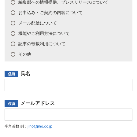
編集部への情報提供、プレスリリースについて
い
合
お申込み・ご契約の内容について
わ
メール配信について
せ
種
機能やご利用方法について
別
記事の転載利用について
*
その他
氏名
必須
氏
名
*
メールアドレス
必須
メ
ー
ル
半角英数 例：
jiho@jiho.co.jp
ア