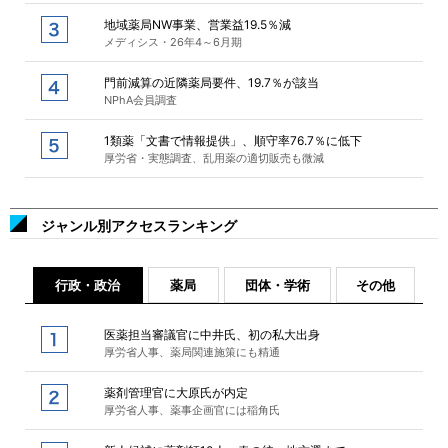
地域薬局NW事業、営業益19.5％減
メディシス・26年4～6月期
門前減算の近隣薬局要件、19.7％が該当
NPhA会員調査
1類薬「文書で情報提供」、順守率76.7％に低下
厚労省・実態調査、乱用薬の適切販売も微減
ジャンル別アクセスランキング
行政・政治
薬局
団体・学術
その他
医薬担当審議官に中井氏、初の私大出身
厚労省人事、薬局関連施策にも精通
薬剤管理官に大原氏が内定
厚労省人事、薬事企画官には稲角氏