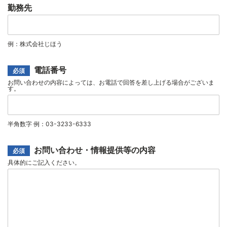
ド
勤務先
レ
勤
ス
務
*
先
例：株式会社じほう
電話番号
必須
お問い合わせの内容によっては、お電話で回答を差し上げる場合がございま
す。
電
話
番
半角数字 例：03-3233-6333
号
*
お問い合わせ・情報提供等の内容
必須
具体的にご記入ください。
お
問
い
合
わ