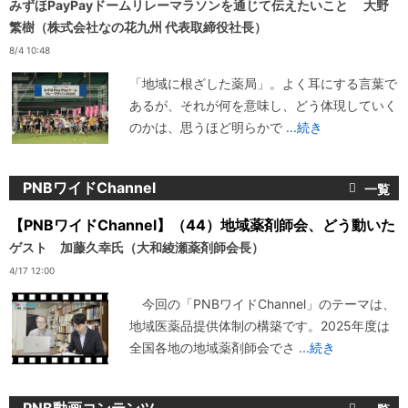
みずほPayPayドームリレーマラソンを通じて伝えたいこと 大野
繁樹（株式会社なの花九州 代表取締役社長）
8/4 10:48
「地域に根ざした薬局」。よく耳にする言葉で
あるが、それが何を意味し、どう体現していく
のかは、思うほど明らかで
...続き
PNBワイドChannel
【PNBワイドChannel】（44）地域薬剤師会、どう動いた
ゲスト 加藤久幸氏（大和綾瀬薬剤師会長）
4/17 12:00
今回の「PNBワイドChannel」のテーマは、
地域医薬品提供体制の構築です。2025年度は
全国各地の地域薬剤師会でさ
...続き