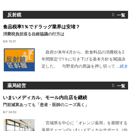
反射鏡
食品税率1％でドラッグ業界は安堵？
消費税負担巡る自維協議の行方は
8/6 16:37
政府が来年4月から、飲食料品の消費税を2
年間限定で1％に引き下げる基本方針を閣議決
定した。 与野党内の異論を押し切って
...続き
薬局経営
いまいメディカル、モール内出店を継続
門前減算あっても「患者・医師のニーズ高く」
8/7 04:50
宮城県を中心に「オレンジ薬局」を展開する
薬局チェーンのいまいメディカルサポート（仙