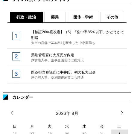
行政・政治
薬局
団体・学術
その他
【検証26年度改定】（5）「集中率85％以下」かどうかで
明暗
大半の店舗で基本料1を断念した中小薬局も
薬剤管理官に大原氏が内定
厚労省人事、薬事企画官には稲角氏
医薬担当審議官に中井氏、初の私大出身
厚労省人事、薬局関連施策にも精通
カレンダー
2026年 8月
日
月
火
水
木
金
土
26
27
28
29
30
31
1