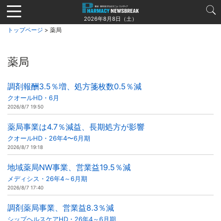
Jump
to
2026年8月8日（土）
navigation
トップページ
> 薬局
薬局
調剤報酬3.5％増、処方箋枚数0.5％減
クオールHD・6月
2026/8/7 19:50
薬局事業は4.7％減益、長期処方が影響
クオールHD・26年4〜6月期
2026/8/7 19:18
地域薬局NW事業、営業益19.5％減
メディシス・26年4～6月期
2026/8/7 17:40
調剤薬局事業、営業益8.3％減
シップヘルスケアHD・26年4～6月期