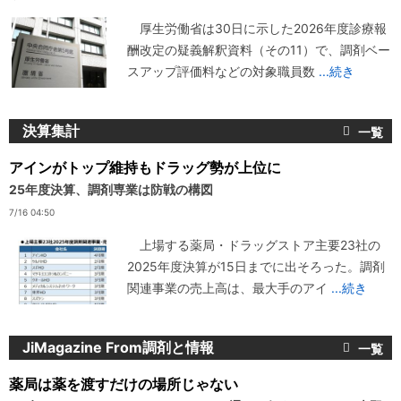
厚生労働省は30日に示した2026年度診療報
酬改定の疑義解釈資料（その11）で、調剤ベー
スアップ評価料などの対象職員数
...続き
決算集計
アインがトップ維持もドラッグ勢が上位に
25年度決算、調剤専業は防戦の構図
7/16 04:50
上場する薬局・ドラッグストア主要23社の
2025年度決算が15日までに出そろった。調剤
関連事業の売上高は、最大手のアイ
...続き
JiMagazine From調剤と情報
薬局は薬を渡すだけの場所じゃない