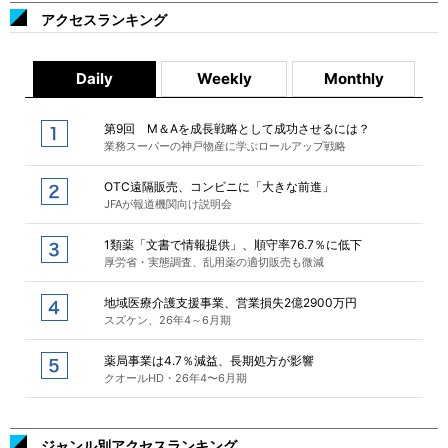
アクセスランキング
Daily
Weekly
Monthly
第9回 M＆Aを成長戦略として成功させるには？
業務スーパーの神戸物産に学ぶロールアップ戦略
OTC遠隔販売、コンビニに「大きな前進」
JFAが報道機関向け説明会
1類薬「文書で情報提供」、順守率76.7％に低下
厚労省・実態調査、乱用薬の適切販売も微減
地域医療介護支援事業、営業損失2億2900万円
スズケン、26年4～6月期
薬局事業は4.7％減益、長期処方が影響
クオールHD・26年4〜6月期
ジャンル別アクセスランキング