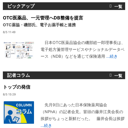
ピックアップ
OTC医薬品、一元管理へDB整備を提言
OTC薬協・磯部氏、電子お薬手帳と連携
8/5 11:49
日本OTC医薬品協会の磯部総一郎理事長は、
電子処方箋管理サービスやナショナルデータベ
ース（NDB）などを通じて保険適用
...続き
記者コラム
トップの発信
8/5 15:29
先月9日にあった日本保険薬局協会
（NPhA）の記者会見。冒頭の藤井江美会長の
挨拶がちょっと新鮮だった。 藤井会長は挨拶
...続き