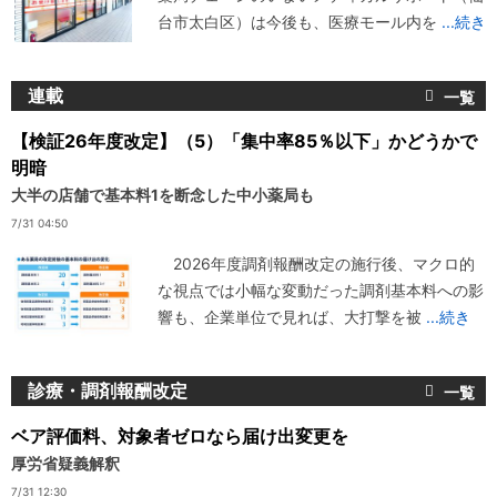
台市太白区）は今後も、医療モール内を
...続き
連載
【検証26年度改定】（5）「集中率85％以下」かどうかで
明暗
大半の店舗で基本料1を断念した中小薬局も
7/31 04:50
2026年度調剤報酬改定の施行後、マクロ的
な視点では小幅な変動だった調剤基本料への影
響も、企業単位で見れば、大打撃を被
...続き
診療・調剤報酬改定
ベア評価料、対象者ゼロなら届け出変更を
厚労省疑義解釈
7/31 12:30