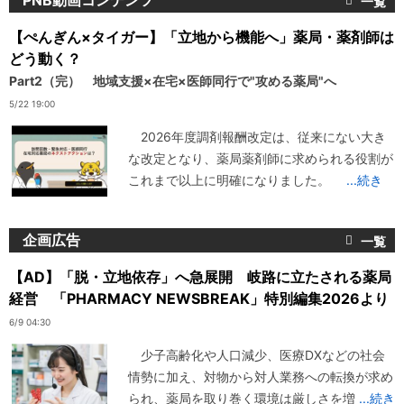
PNB動画コンテンツ
【ぺんぎん×タイガー】「立地から機能へ」薬局・薬剤師は
どう動く？
Part2（完） 地域支援×在宅×医師同行で"攻める薬局"へ
5/22 19:00
2026年度調剤報酬改定は、従来にない大き
な改定となり、薬局薬剤師に求められる役割が
これまで以上に明確になりました。
...続き
企画広告
【AD】「脱・立地依存」へ急展開 岐路に立たされる薬局
経営 「PHARMACY NEWSBREAK」特別編集2026より
6/9 04:30
少子高齢化や人口減少、医療DXなどの社会
情勢に加え、対物から対人業務への転換が求め
られ、薬局を取り巻く環境は厳しさを増
...続き