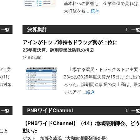
基本料への影響も、企業単位で見れば
大打撃を被
...続き
決算集計
アインがトップ維持もドラッグ勢が上位に
25年度決算、調剤専業は防戦の構図
7/16 04:50
6年度
上場する薬局・ドラッグストア主要
11）
23社の2025年度決算が15日までに出
の対象
ろった。調剤関連事業の売上高は、最
手のアイ
...続き
PNBワイドChannel
【PNBワイドChannel】（44）地域薬剤師会、どう
動いた
いこと
ゲスト 加藤久幸氏（大和綾瀬薬剤師会長）