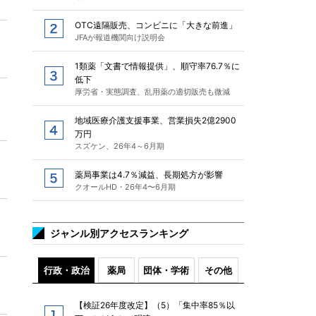
OTC遠隔販売、コンビニに「大きな前進」
JFAが報道機関向け説明会
1類薬「文書で情報提供」、順守率76.7％に
低下
厚労省・実態調査、乱用薬の適切販売も微減
地域医療介護支援事業、営業損失2億2900
万円
スズケン、26年4～6月期
薬局事業は4.7％減益、長期処方が影響
クオールHD・26年4〜6月期
ジャンル別アクセスランキング
行政・政治
薬局
団体・学術
その他
【検証26年度改定】（5）「集中率85％以