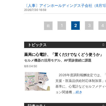
〔人事〕アインホールディングス子会社（8月1
2026/7/30 16:59
ペ
1
2
3
4
前
ー
ジ
トピックス
薬局に心電計、「置くだけでなくどう使うか」
セルメ機器の活用モデル、AF受診接続に課題
8/6 04:50
2026年度調剤報酬改定では、
支援・医薬品供給対応体制加算」
基準に、心電計などセルフメディ
ョン関連機
...続き