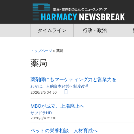
Jump
to
navigation
タイムライン
行政・政治
トップページ
> 薬局
薬局
薬剤師にもマーケティング力と営業力を
わかば、人的資本経営へ制度改革
2026/8/5 04:50
MBOが成立、上場廃止へ
サツドラHD
2026/8/4 21:30
ペットの栄養相談、人材育成へ