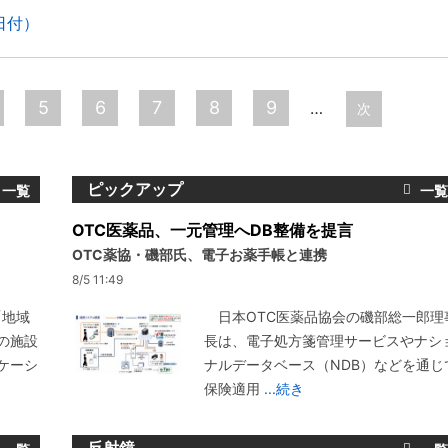
日付）
5
6
7
8
9
…
次
ピックアップ
OTC医薬品、一元管理へDB整備を提言
OTC薬協・磯部氏、電子お薬手帳と連携
8/5 11:49
「地域
日本OTC医薬品協会の磯部総一郎理
の施設
長は、電子処方箋管理サービスやナシ
ケーシ
ナルデータベース（NDB）などを通じ
保険適用
...続き