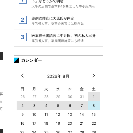
下」かどうかで明暗
大半の店舗で基本料1を断念した中小薬局も
薬剤管理官に大原氏が内定
厚労省人事、薬事企画官には稲角氏
医薬担当審議官に中井氏、初の私大出身
厚労省人事、薬局関連施策にも精通
カレンダー
2026年 8月
日
月
火
水
木
金
土
事
26
27
28
29
30
31
1
ョ
2
3
4
5
6
7
8
て
9
10
11
12
13
14
15
16
17
18
19
20
21
22
23
24
25
26
27
28
29