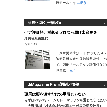
療モール内を
...続き
診療・調剤報酬改定
ベア評価料、対象者ゼロなら届け出変更を
厚労省疑義解釈
7/31 12:30
厚生労働省は30日に示した202
診療報酬改定の疑義解釈資料（その
で、調剤ベースアップ評価料など
職員数
...続き
JiMagazine From調剤と情報
薬局は薬を渡すだけの場所じゃない
みずほPayPayドームリレーマラソンを通じて伝えた
大野 繁樹（株式会社なの花九州 代表取締役社長）