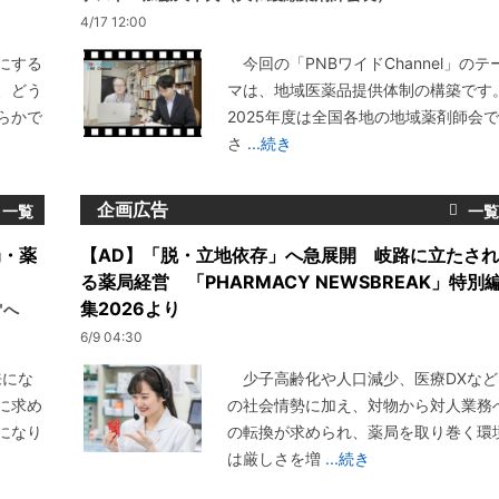
4/17 12:00
にする
今回の「PNBワイドChannel」のテ
、どう
マは、地域医薬品提供体制の構築です
らかで
2025年度は全国各地の地域薬剤師会で
さ
...続き
企画広告
局・薬
【AD】「脱・立地依存」へ急展開 岐路に立たされ
る薬局経営 「PHARMACY NEWSBREAK」特別
集2026より
"へ
6/9 04:30
来にな
少子高齢化や人口減少、医療DXなど
に求め
の社会情勢に加え、対物から対人業務
になり
の転換が求められ、薬局を取り巻く環
は厳しさを増
...続き