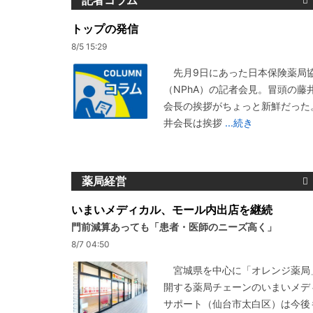
記者コラム
トップの発信
8/5 15:29
先月9日にあった日本保険薬局
（NPhA）の記者会見。冒頭の藤
会長の挨拶がちょっと新鮮だった
井会長は挨拶
...続き
薬局経営
いまいメディカル、モール内出店を継続
門前減算あっても「患者・医師のニーズ高く」
8/7 04:50
宮城県を中心に「オレンジ薬局
開する薬局チェーンのいまいメデ
サポート（仙台市太白区）は今後