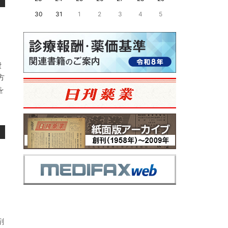
30
31
1
2
3
4
5
費
方
を
剤