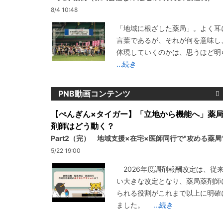
8/4 10:48
「地域に根ざした薬局」。よく耳
言葉であるが、それが何を意味し
体現していくのかは、思うほど明
...続き
PNB動画コンテンツ
【ぺんぎん×タイガー】「立地から機能へ」薬
剤師はどう動く？
Part2（完） 地域支援×在宅×医師同行で"攻める薬局
5/22 19:00
2026年度調剤報酬改定は、従
い大きな改定となり、薬局薬剤師
られる役割がこれまで以上に明確
ました。
...続き