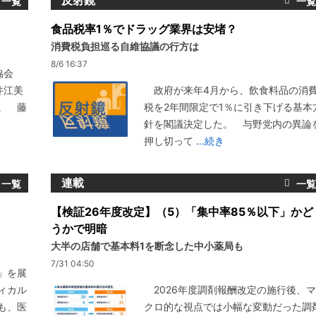
反射鏡
食品税率1％でドラッグ業界は安堵？
消費税負担巡る自維協議の行方は
8/6 16:37
協会
井江美
政府が来年4月から、飲食料品の消
。 藤
税を2年間限定で1％に引き下げる基本
針を閣議決定した。 与野党内の異論
押し切って
...続き
連載
【検証26年度改定】（5）「集中率85％以下」かど
うかで明暗
大半の店舗で基本料1を断念した中小薬局も
7/31 04:50
」を展
ィカル
2026年度調剤報酬改定の施行後、マ
も、医
クロ的な視点では小幅な変動だった調