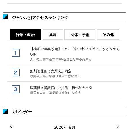
ジャンル別アクセスランキング
行政・政治
薬局
団体・学術
その他
【検証26年度改定】（5）「集中率85％以下」かどうかで
明暗
大半の店舗で基本料1を断念した中小薬局も
薬剤管理官に大原氏が内定
厚労省人事、薬事企画官には稲角氏
医薬担当審議官に中井氏、初の私大出身
厚労省人事、薬局関連施策にも精通
カレンダー
2026年 8月