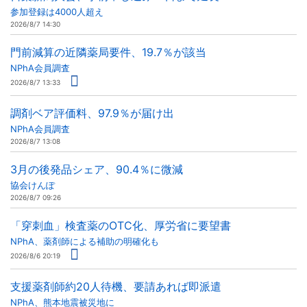
参加登録は4000人超え
2026/8/7 14:30
門前減算の近隣薬局要件、19.7％が該当
NPhA会員調査
2026/8/7 13:33
調剤ベア評価料、97.9％が届け出
NPhA会員調査
2026/8/7 13:08
3月の後発品シェア、90.4％に微減
協会けんぽ
2026/8/7 09:26
「穿刺血」検査薬のOTC化、厚労省に要望書
NPhA、薬剤師による補助の明確化も
2026/8/6 20:19
支援薬剤師約20人待機、要請あれば即派遣
NPhA、熊本地震被災地に