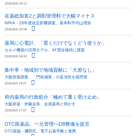
2026/8/6 20:12
在薬総加算2と調剤管理料で大幅マイナス
NPhA・26年度改定影響調査、基本料平均は増加
2026/8/6 20:08
薬局に心電計、「置くだけでなくどう使うか」
セルメ機器の活用モデル、AF受診接続に課題
2026/8/6 04:50
集中率・地域別で地域貢献に「大差なし」
大阪府薬調査、「門前減算」の妥当性を疑問視
2026/8/5 19:07
府内薬局の行政処分「極めて重く受け止め」
大阪府薬・伊藤会長、会員薬局と明かす
2026/8/5 17:57
OTC医薬品、一元管理へDB整備を提言
OTC薬協・磯部氏、電子お薬手帳と連携