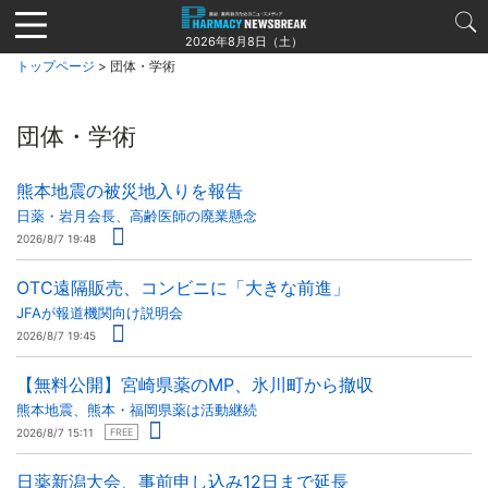
Jump
to
2026年8月8日（土）
navigation
トップページ
> 団体・学術
団体・学術
熊本地震の被災地入りを報告
日薬・岩月会長、高齢医師の廃業懸念
2026/8/7 19:48
OTC遠隔販売、コンビニに「大きな前進」
JFAが報道機関向け説明会
2026/8/7 19:45
【無料公開】宮崎県薬のMP、氷川町から撤収
熊本地震、熊本・福岡県薬は活動継続
2026/8/7 15:11
FREE
日薬新潟大会、事前申し込み12日まで延長