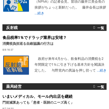
（NPhA）の記者会見。冒頭の藤井江美会長の
挨拶がちょっと新鮮だった。 藤井会長は挨拶
...続き
反射鏡
食品税率1％でドラッグ業界は安堵？
消費税負担巡る自維協議の行方は
8/6 16:37
政府が来年4月から、飲食料品の消費税を2
年間限定で1％に引き下げる基本方針を閣議決
定した。 与野党内の異論を押し切って
...続き
薬局経営
いまいメディカル、モール内出店を継続
門前減算あっても「患者・医師のニーズ高く」
8/7 04:50