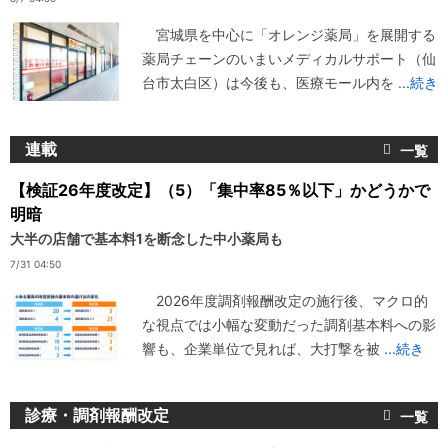
宮城県を中心に「オレンジ薬局」を展開する
薬局チェーンのいまいメディカルサポート（仙
台市太白区）は今後も、医療モール内を
...続き
連載
【検証26年度改定】（5）「集中率85％以下」かどうかで
明暗
大半の店舗で基本料1を断念した中小薬局も
7/31 04:50
2026年度調剤報酬改定の施行後、マクロ的
な視点では小幅な変動だった調剤基本料への影
響も、企業単位で見れば、大打撃を被
...続き
診療・調剤報酬改定