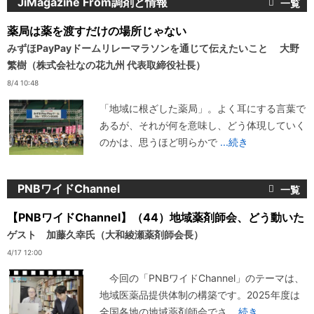
JiMagazine From調剤と情報
薬局は薬を渡すだけの場所じゃない
みずほPayPayドームリレーマラソンを通じて伝えたいこと 大野
繁樹（株式会社なの花九州 代表取締役社長）
8/4 10:48
「地域に根ざした薬局」。よく耳にする言葉で
あるが、それが何を意味し、どう体現していく
のかは、思うほど明らかで
...続き
PNBワイドChannel
【PNBワイドChannel】（44）地域薬剤師会、どう動いた
ゲスト 加藤久幸氏（大和綾瀬薬剤師会長）
4/17 12:00
今回の「PNBワイドChannel」のテーマは、
地域医薬品提供体制の構築です。2025年度は
全国各地の地域薬剤師会でさ
...続き