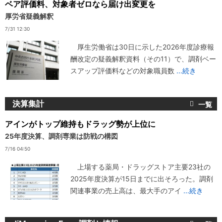
ベア評価料、対象者ゼロなら届け出変更を
厚労省疑義解釈
7/31 12:30
厚生労働省は30日に示した2026年度診療報
酬改定の疑義解釈資料（その11）で、調剤ベー
スアップ評価料などの対象職員数
...続き
決算集計
アインがトップ維持もドラッグ勢が上位に
25年度決算、調剤専業は防戦の構図
7/16 04:50
上場する薬局・ドラッグストア主要23社の
2025年度決算が15日までに出そろった。調剤
関連事業の売上高は、最大手のアイ
...続き