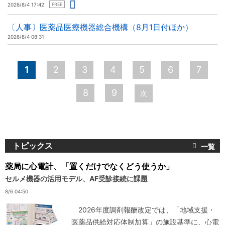
2026/8/4 17:42
FREE
〔人事〕医薬品医療機器総合機構（8月1日付ほか）
2026/8/4 08:31
ペ
1
2
3
4
5
6
7
ー
8
9
次
ジ
トピックス
薬局に心電計、「置くだけでなくどう使うか」
セルメ機器の活用モデル、AF受診接続に課題
8/6 04:50
2026年度調剤報酬改定では、「地域支援・
医薬品供給対応体制加算」の施設基準に、心電