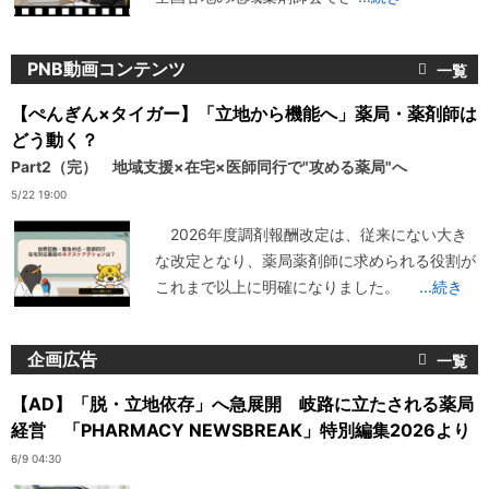
PNB動画コンテンツ
【ぺんぎん×タイガー】「立地から機能へ」薬局・薬剤師は
どう動く？
Part2（完） 地域支援×在宅×医師同行で"攻める薬局"へ
5/22 19:00
2026年度調剤報酬改定は、従来にない大き
な改定となり、薬局薬剤師に求められる役割が
これまで以上に明確になりました。
...続き
企画広告
【AD】「脱・立地依存」へ急展開 岐路に立たされる薬局
経営 「PHARMACY NEWSBREAK」特別編集2026より
6/9 04:30