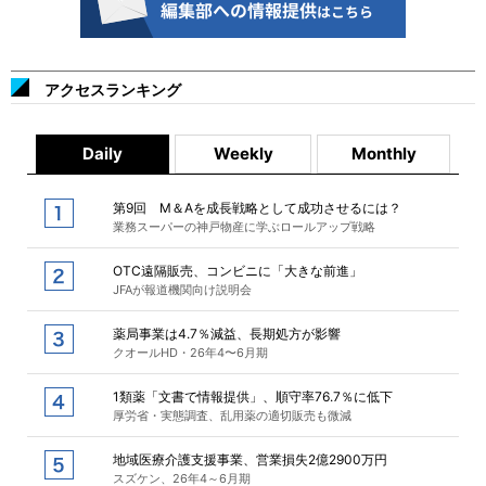
アクセスランキング
Daily
Weekly
Monthly
第9回 M＆Aを成長戦略として成功させるには？
業務スーパーの神戸物産に学ぶロールアップ戦略
OTC遠隔販売、コンビニに「大きな前進」
JFAが報道機関向け説明会
薬局事業は4.7％減益、長期処方が影響
クオールHD・26年4〜6月期
1類薬「文書で情報提供」、順守率76.7％に低下
厚労省・実態調査、乱用薬の適切販売も微減
地域医療介護支援事業、営業損失2億2900万円
スズケン、26年4～6月期