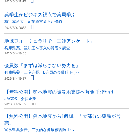
2026/8/5 11:49
薬学生がビジネス視点で薬局学ぶ
横浜薬科大、企業経営者らが講義
2026/8/4 20:58
地域フォーミュラリで「三師アンケート」
兵庫県薬、認知度や導入の賛否を調査
2026/8/4 19:53
会員数「まずは減らさない努力を」
兵庫県薬・三宅会長、B会員の会費値下げへ
2026/8/4 19:27
【無料公開】熊本地震の被災地支援へ募金呼びかけ
JACDS、会員企業に
2026/8/4 17:59
FREE
【無料公開】熊本地震から1週間、「大部分の薬局が営
業」
富永県薬会長、二次的な健康被害防止へ