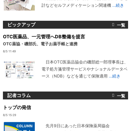
計などセルフメディケーション関連機
...続き
ピックアップ
OTC医薬品、一元管理へDB整備を提言
OTC薬協・磯部氏、電子お薬手帳と連携
8/5 11:49
日本OTC医薬品協会の磯部総一郎理事長は、
電子処方箋管理サービスやナショナルデータベ
ース（NDB）などを通じて保険適用
...続き
記者コラム
トップの発信
8/5 15:29
先月9日にあった日本保険薬局協会