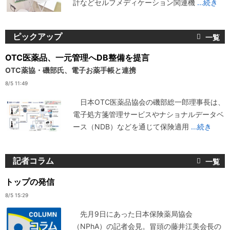
計などセルフメディケーション関連機
...続き
ピックアップ
OTC医薬品、一元管理へDB整備を提言
OTC薬協・磯部氏、電子お薬手帳と連携
8/5 11:49
日本OTC医薬品協会の磯部総一郎理事長は、
電子処方箋管理サービスやナショナルデータベ
ース（NDB）などを通じて保険適用
...続き
記者コラム
トップの発信
8/5 15:29
先月9日にあった日本保険薬局協会
（NPhA）の記者会見。冒頭の藤井江美会長の