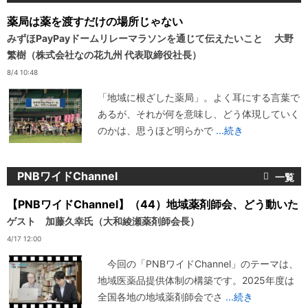
薬局は薬を渡すだけの場所じゃない
みずほPayPayドームリレーマラソンを通じて伝えたいこと 大野
繁樹（株式会社なの花九州 代表取締役社長）
8/4 10:48
「地域に根ざした薬局」。よく耳にする言葉で
あるが、それが何を意味し、どう体現していく
のかは、思うほど明らかで
...続き
PNBワイドChannel
【PNBワイドChannel】（44）地域薬剤師会、どう動いた
ゲスト 加藤久幸氏（大和綾瀬薬剤師会長）
4/17 12:00
今回の「PNBワイドChannel」のテーマは、
地域医薬品提供体制の構築です。2025年度は
全国各地の地域薬剤師会でさ
...続き