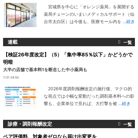
宮城県を中心に「オレンジ薬局」を展開する
薬局チェーンのいまいメディカルサポート（仙
台市太白区）は今後も、医療モール内を
...続き
連載
【検証26年度改定】（5）「集中率85％以下」かどうかで
明暗
大半の店舗で基本料1を断念した中小薬局も
7/31 04:50
2026年度調剤報酬改定の施行後、マクロ的
な視点では小幅な変動だった調剤基本料への影
響も、企業単位で見れば、大打撃を被
...続き
診療・調剤報酬改定
ベア評価料、対象者ゼロなら届け出変更を