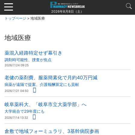
Jump
to
2026年8月8日（土）
navigation
トップページ
> 地域医療
地域医療
薬混入経路特定せず幕引き
調剤時可能性、捜査が焦点
2026/7/24 09:25
老健の薬剤費、服薬簡素化で月約40万円減
病薬が遠隔で提案、介護報酬算定にも貢献
2026/7/21 04:50
岐阜薬科大、「岐阜市立大薬学部」へ
大学統合で29年度にも
2026/7/14 13:32
倉敷で地域フォーミュラリ、3基幹病院参画