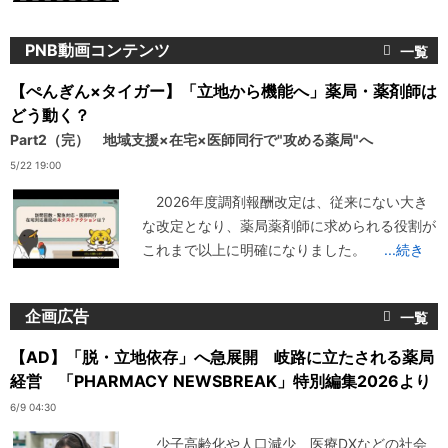
PNB動画コンテンツ
【ぺんぎん×タイガー】「立地から機能へ」薬局・薬剤師は
どう動く？
Part2（完） 地域支援×在宅×医師同行で"攻める薬局"へ
5/22 19:00
2026年度調剤報酬改定は、従来にない大き
な改定となり、薬局薬剤師に求められる役割が
これまで以上に明確になりました。
...続き
企画広告
【AD】「脱・立地依存」へ急展開 岐路に立たされる薬局
経営 「PHARMACY NEWSBREAK」特別編集2026より
6/9 04:30
少子高齢化や人口減少、医療DXなどの社会