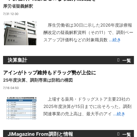
厚労省疑義解釈
7/31 12:30
厚生労働省は30日に示した2026年度診療報
酬改定の疑義解釈資料（その11）で、調剤ベー
スアップ評価料などの対象職員数
...続き
決算集計
アインがトップ維持もドラッグ勢が上位に
25年度決算、調剤専業は防戦の構図
7/16 04:50
上場する薬局・ドラッグストア主要23社の
2025年度決算が15日までに出そろった。調剤
関連事業の売上高は、最大手のアイ
...続き
JiMagazine From調剤と情報