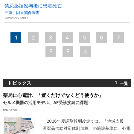
禁忌薬誤投与後に患者死亡
三重、因果関係調査
2026/5/22 09:17
ペ
1
2
3
4
5
6
7
ー
8
9
次
ジ
トピックス
薬局に心電計、「置くだけでなくどう使うか」
セルメ機器の活用モデル、AF受診接続に課題
8/6 04:50
2026年度調剤報酬改定では、「地域支援・
医薬品供給対応体制加算」の施設基準に、心電