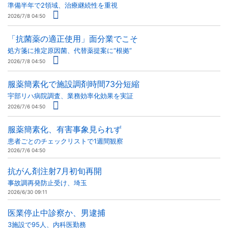
準備半年で2領域、治療継続性を重視
2026/7/8 04:50
「抗菌薬の適正使用」面分業でこそ
処方箋に推定原因菌、代替薬提案に“根拠”
2026/7/8 04:50
服薬簡素化で施設調剤時間73分短縮
宇部リハ病院調査、業務効率化効果を実証
2026/7/6 04:50
服薬簡素化、有害事象見られず
患者ごとのチェックリストで1週間観察
2026/7/6 04:50
抗がん剤注射7月初旬再開
事故調再発防止受け、埼玉
2026/6/30 09:11
医業停止中診察か、男逮捕
3施設で95人、内科医勤務