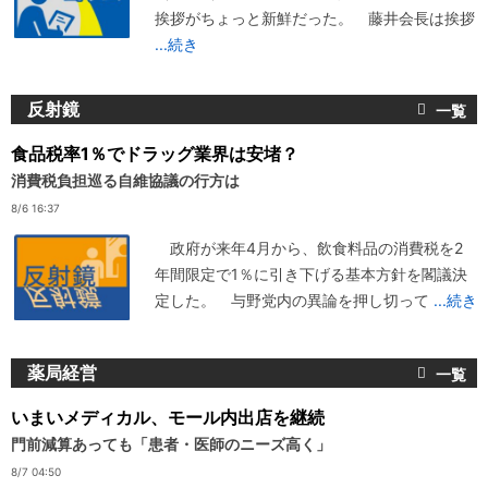
挨拶がちょっと新鮮だった。 藤井会長は挨拶
...続き
反射鏡
食品税率1％でドラッグ業界は安堵？
消費税負担巡る自維協議の行方は
8/6 16:37
政府が来年4月から、飲食料品の消費税を2
年間限定で1％に引き下げる基本方針を閣議決
定した。 与野党内の異論を押し切って
...続き
薬局経営
いまいメディカル、モール内出店を継続
門前減算あっても「患者・医師のニーズ高く」
8/7 04:50