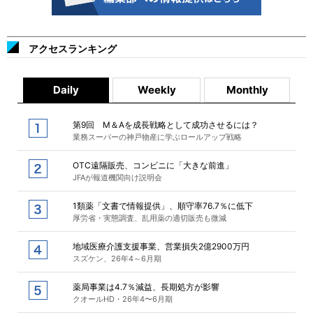
アクセスランキング
Daily
Weekly
Monthly
第9回 M＆Aを成長戦略として成功させるには？
業務スーパーの神戸物産に学ぶロールアップ戦略
OTC遠隔販売、コンビニに「大きな前進」
JFAが報道機関向け説明会
1類薬「文書で情報提供」、順守率76.7％に低下
厚労省・実態調査、乱用薬の適切販売も微減
地域医療介護支援事業、営業損失2億2900万円
スズケン、26年4～6月期
薬局事業は4.7％減益、長期処方が影響
クオールHD・26年4〜6月期