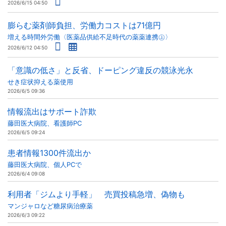
2026/6/15 04:50
膨らむ薬剤師負担、労働力コストは71億円
増える時間外労働〈医薬品供給不足時代の薬薬連携㊤〉
2026/6/12 04:50
「意識の低さ」と反省、ドーピング違反の競泳光永
せき症状抑える薬使用
2026/6/5 09:36
情報流出はサポート詐欺
藤田医大病院、看護師PC
2026/6/5 09:24
患者情報1300件流出か
藤田医大病院、個人PCで
2026/6/4 09:08
利用者「ジムより手軽」 売買投稿急増、偽物も
マンジャロなど糖尿病治療薬
2026/6/3 09:22