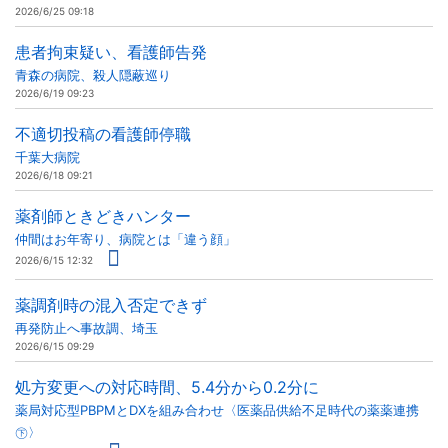
2026/6/25 09:18
患者拘束疑い、看護師告発
青森の病院、殺人隠蔽巡り
2026/6/19 09:23
不適切投稿の看護師停職
千葉大病院
2026/6/18 09:21
薬剤師ときどきハンター
仲間はお年寄り、病院とは「違う顔」
2026/6/15 12:32
薬調剤時の混入否定できず
再発防止へ事故調、埼玉
2026/6/15 09:29
処方変更への対応時間、5.4分から0.2分に
薬局対応型PBPMとDXを組み合わせ〈医薬品供給不足時代の薬薬連携
㊦〉