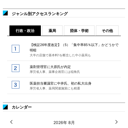
ジャンル別アクセスランキング
行政・政治
薬局
団体・学術
その他
【検証26年度改定】（5）「集中率85％以下」かどうかで
明暗
大半の店舗で基本料1を断念した中小薬局も
薬剤管理官に大原氏が内定
厚労省人事、薬事企画官には稲角氏
医薬担当審議官に中井氏、初の私大出身
厚労省人事、薬局関連施策にも精通
カレンダー
2026年 8月