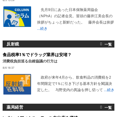
8/5 15:29
先月9日にあった日本保険薬局協会
（NPhA）の記者会見。冒頭の藤井江美会長の
挨拶がちょっと新鮮だった。 藤井会長は挨拶
...続き
反射鏡
食品税率1％でドラッグ業界は安堵？
消費税負担巡る自維協議の行方は
8/6 16:37
政府が来年4月から、飲食料品の消費税を2
年間限定で1％に引き下げる基本方針を閣議決
定した。 与野党内の異論を押し切って
...続き
薬局経営