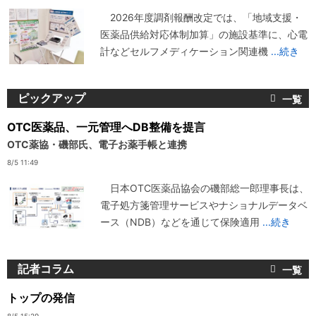
2026年度調剤報酬改定では、「地域支援・
医薬品供給対応体制加算」の施設基準に、心電
計などセルフメディケーション関連機
...続き
ピックアップ
OTC医薬品、一元管理へDB整備を提言
OTC薬協・磯部氏、電子お薬手帳と連携
8/5 11:49
日本OTC医薬品協会の磯部総一郎理事長は、
電子処方箋管理サービスやナショナルデータベ
ース（NDB）などを通じて保険適用
...続き
記者コラム
トップの発信