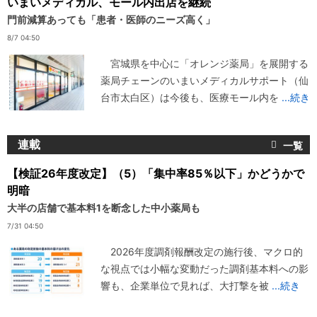
いまいメディカル、モール内出店を継続
門前減算あっても「患者・医師のニーズ高く」
8/7 04:50
宮城県を中心に「オレンジ薬局」を展開する
薬局チェーンのいまいメディカルサポート（仙
台市太白区）は今後も、医療モール内を
...続き
連載
【検証26年度改定】（5）「集中率85％以下」かどうかで
明暗
大半の店舗で基本料1を断念した中小薬局も
7/31 04:50
2026年度調剤報酬改定の施行後、マクロ的
な視点では小幅な変動だった調剤基本料への影
響も、企業単位で見れば、大打撃を被
...続き