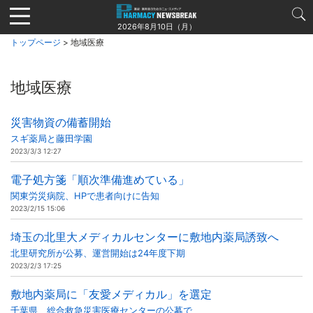
Jump
to
2026年8月10日（月）
navigation
トップページ
> 地域医療
地域医療
災害物資の備蓄開始
スギ薬局と藤田学園
2023/3/3 12:27
電子処方箋「順次準備進めている」
関東労災病院、HPで患者向けに告知
2023/2/15 15:06
埼玉の北里大メディカルセンターに敷地内薬局誘致へ
北里研究所が公募、運営開始は24年度下期
2023/2/3 17:25
敷地内薬局に「友愛メディカル」を選定
千葉県、総合救急災害医療センターの公募で