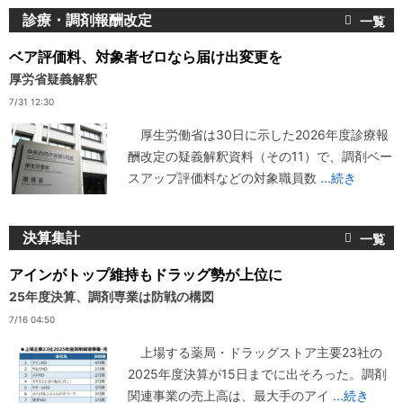
診療・調剤報酬改定
ベア評価料、対象者ゼロなら届け出変更を
厚労省疑義解釈
7/31 12:30
厚生労働省は30日に示した2026年度診療報
酬改定の疑義解釈資料（その11）で、調剤ベー
スアップ評価料などの対象職員数
...続き
決算集計
アインがトップ維持もドラッグ勢が上位に
25年度決算、調剤専業は防戦の構図
7/16 04:50
上場する薬局・ドラッグストア主要23社の
2025年度決算が15日までに出そろった。調剤
関連事業の売上高は、最大手のアイ
...続き