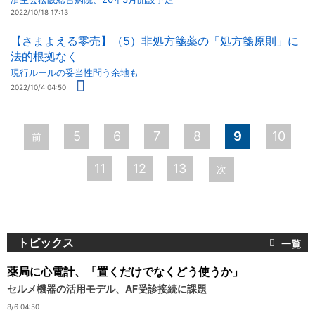
2022/10/18 17:13
【さまよえる零売】（5）非処方箋薬の「処方箋原則」に
法的根拠なく
現行ルールの妥当性問う余地も
2022/10/4 04:50
ペ
5
6
7
8
9
10
前
ー
11
12
13
次
ジ
トピックス
薬局に心電計、「置くだけでなくどう使うか」
セルメ機器の活用モデル、AF受診接続に課題
8/6 04:50