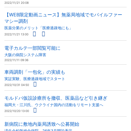
2022/11/21 20:08
【WEB限定動画ニュース】無薬局地域でモバイルファー
マシー調剤
医薬分業のメリット「医療過疎地にも」
2022/11/21 13:00
電子カルテ一部閲覧可能に
大阪の病院システム障害
2022/11/11 09:36
車両調剤「一包化」の実績も
実証実験、医療過疎地域でスタート
2022/10/31 04:50
モルドバ仮設診療所を撤収、医薬品など引き継ぎ
福岡大・江川氏、ウクライナ国内の活動をリモート支援へ
2022/10/20 13:00
新病院に敷地内薬局誘致へ公募開始
済生会松阪総合病院、26年3月開設予定