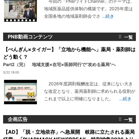
今回の「PNBワイドChannel」のテーマは、
地域医薬品提供体制の構築です。2025年度は
全国各地の地域薬剤師会でさ
...続き
PNB動画コンテンツ
【ぺんぎん×タイガー】「立地から機能へ」薬局・薬剤師は
どう動く？
Part2（完） 地域支援×在宅×医師同行で"攻める薬局"へ
5/22 19:00
2026年度調剤報酬改定は、従来にない大き
な改定となり、薬局薬剤師に求められる役割が
これまで以上に明確になりました。
...続き
企画広告
【AD】「脱・立地依存」へ急展開 岐路に立たされる薬局