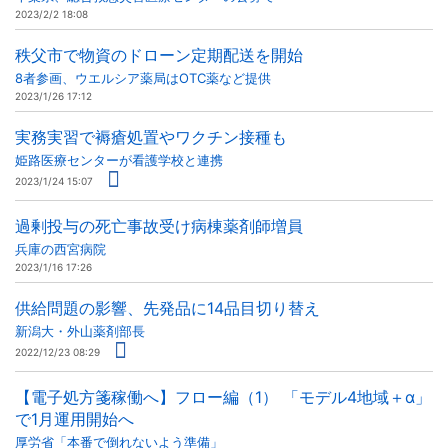
2023/2/2 18:08
秩父市で物資のドローン定期配送を開始
8者参画、ウエルシア薬局はOTC薬など提供
2023/1/26 17:12
実務実習で褥瘡処置やワクチン接種も
姫路医療センターが看護学校と連携
2023/1/24 15:07
過剰投与の死亡事故受け病棟薬剤師増員
兵庫の西宮病院
2023/1/16 17:26
供給問題の影響、先発品に14品目切り替え
新潟大・外山薬剤部長
2022/12/23 08:29
【電子処方箋稼働へ】フロー編（1） 「モデル4地域＋α」
で1月運用開始へ
厚労省「本番で倒れないよう準備」