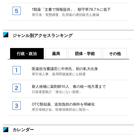
1類薬「文書で情報提供」、順守率76.7％に低下
厚労省・実態調査、乱用薬の適切販売も微減
ジャンル別アクセスランキング
行政・政治
薬局
団体・学術
その他
医薬担当審議官に中井氏、初の私大出身
厚労省人事、薬局関連施策にも精通
新人候補に薬剤師10人、春の統一地方選まで
日薬連盟集計「過去にない規模」
OTC類似薬、追加負担の例外を明確化
厚労省検討会、医療保険部会に報告へ
カレンダー