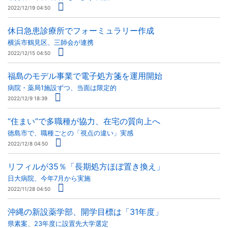
2022/12/19 04:50
休日急患診療所でフォーミュラリー作成
横浜市鶴見区、三師会が連携
2022/12/15 04:50
福島のモデル事業で電子処方箋を運用開始
病院・薬局1施設ずつ、当面は限定的
2022/12/9 18:39
“住まい”で多職種が協力、在宅の質向上へ
徳島市で、職種ごとの「視点の違い」実感
2022/12/8 04:50
リフィルが35％「長期処方ほぼ置き換え」
日大病院、今年7月から実施
2022/11/28 04:50
沖縄の新設薬学部、開学目標は「31年度」
県素案、23年度に設置先大学選定