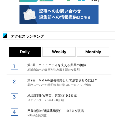
アクセスランキング
Daily
Weekly
Monthly
第8回 コミュニティを支える薬局の価値
地域自治への参画が生み出す新たな役割
第9回 M＆Aを成長戦略として成功させるには？
業務スーパーの神戸物産に学ぶロールアップ戦略
地域薬局NW事業、営業益19.5％減
メディシス・26年4～6月期
門前減算の近隣薬局要件、19.7％が該当
NPhA会員調査