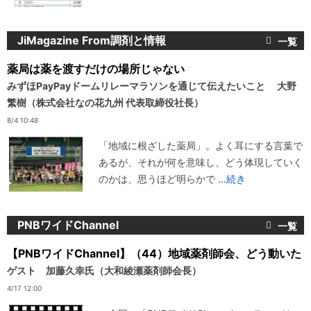
JiMagazine From調剤と情報
薬局は薬を渡すだけの場所じゃない
みずほPayPayドームリレーマラソンを通じて伝えたいこと 大野
繁樹（株式会社なの花九州 代表取締役社長）
8/4 10:48
「地域に根ざした薬局」。よく耳にする言葉で
あるが、それが何を意味し、どう体現していく
のかは、思うほど明らかで
...続き
PNBワイドChannel
【PNBワイドChannel】（44）地域薬剤師会、どう動いた
ゲスト 加藤久幸氏（大和綾瀬薬剤師会長）
4/17 12:00