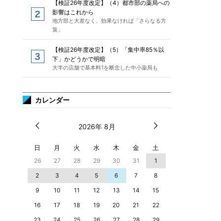
【検証26年度改定】（4）都市部の薬局への
影響はこれから
地方部と大差なく、効果なければ「さらなる方
策」
【検証26年度改定】（5）「集中率85％以
下」かどうかで明暗
大半の店舗で基本料1を断念した中小薬局も
カレンダー
2026年 8月
日
月
火
水
木
金
土
26
27
28
29
30
31
1
2
3
4
5
6
7
8
9
10
11
12
13
14
15
16
17
18
19
20
21
22
23
24
25
26
27
28
29