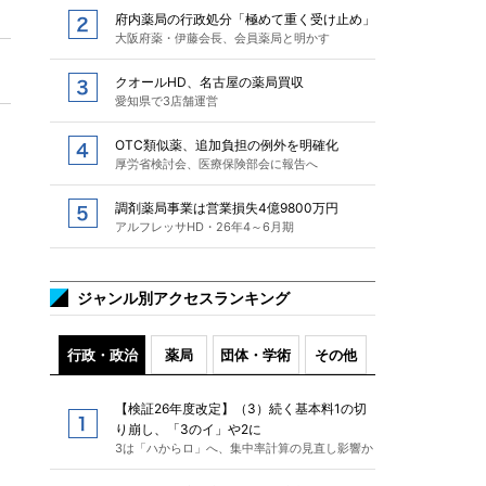
府内薬局の行政処分「極めて重く受け止め」
大阪府薬・伊藤会長、会員薬局と明かす
クオールHD、名古屋の薬局買収
愛知県で3店舗運営
OTC類似薬、追加負担の例外を明確化
厚労省検討会、医療保険部会に報告へ
調剤薬局事業は営業損失4億9800万円
アルフレッサHD・26年4～6月期
ジャンル別アクセスランキング
行政・政治
薬局
団体・学術
その他
【検証26年度改定】（3）続く基本料1の切
り崩し、「3のイ」や2に
3は「ハからロ」へ、集中率計算の見直し影響か