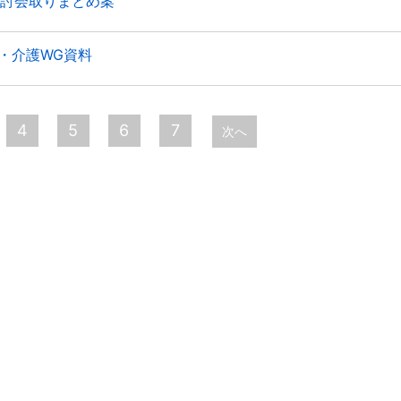
検討会取りまとめ案
療・介護WG資料
4
5
6
7
次へ