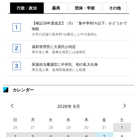
行政・政治
薬局
団体・学術
その他
【検証26年度改定】（5）「集中率85％以下」かどうかで
明暗
大半の店舗で基本料1を断念した中小薬局も
薬剤管理官に大原氏が内定
厚労省人事、薬事企画官には稲角氏
医薬担当審議官に中井氏、初の私大出身
厚労省人事、薬局関連施策にも精通
カレンダー
2026年 8月
日
月
火
水
木
金
土
26
27
28
29
30
31
1
2
3
4
5
6
7
8