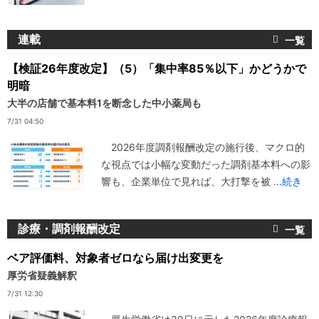
連載
【検証26年度改定】（5）「集中率85％以下」かどうかで
明暗
大半の店舗で基本料1を断念した中小薬局も
7/31 04:50
2026年度調剤報酬改定の施行後、マクロ的
な視点では小幅な変動だった調剤基本料への影
響も、企業単位で見れば、大打撃を被
...続き
診療・調剤報酬改定
ベア評価料、対象者ゼロなら届け出変更を
厚労省疑義解釈
7/31 12:30