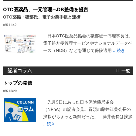
OTC医薬品、一元管理へDB整備を提言
OTC薬協・磯部氏、電子お薬手帳と連携
8/5 11:49
日本OTC医薬品協会の磯部総一郎理事長は、
電子処方箋管理サービスやナショナルデータベ
ース（NDB）などを通じて保険適用
...続き
記者コラム
トップの発信
8/5 15:29
先月9日にあった日本保険薬局協会
（NPhA）の記者会見。冒頭の藤井江美会長の
挨拶がちょっと新鮮だった。 藤井会長は挨拶
...続き