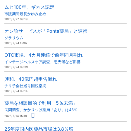
ムヒ100年、ギネス認定
市販期間最長かゆみ止め
2026/7/27 09:19
オン診サービスが「Ponta薬局」と連携
ソラリウム
2026/7/24 15:07
OTC市場、4カ月連続で前年同月割れ
インテージヘルスケア調査、悪天候など影響
2026/7/24 09:39
興和、40億円超申告漏れ
チリ子会社巡り国税指摘
2026/7/24 09:14
薬局を相談目的で利用「5％未満」
民間調査、かかりつけ薬局「あり」は43％
2026/7/14 15:19
25年度国内医薬品市場は3.8％増