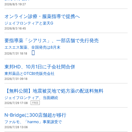
2026/8/5 19:27
オンライン診療・服薬指導で提携へ
ジェイフロンティアと楽天G
2026/8/3 16:45
要指導薬「シアリス」、一部店舗で先行発売
エスエス製薬、全国発売は8月末
2026/7/31 18:18
東邦HD、10月1日に子会社間合併
東邦薬品とOTC卸売販売会社
2026/7/31 09:18
【無料公開】地震被災地で処方薬の配送料無料
ジェイフロンティア、当面継続
2026/7/29 17:08
FREE
N-Bridgeに300店舗超が移行
ファルモ、「harmo」事業譲受で
2026/7/28 13:06