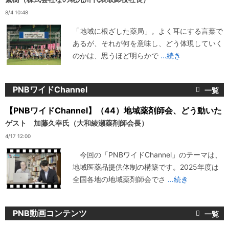
8/4 10:48
「地域に根ざした薬局」。よく耳にする言葉で
あるが、それが何を意味し、どう体現していく
のかは、思うほど明らかで
...続き
PNBワイドChannel
【PNBワイドChannel】（44）地域薬剤師会、どう動いた
ゲスト 加藤久幸氏（大和綾瀬薬剤師会長）
4/17 12:00
今回の「PNBワイドChannel」のテーマは、
地域医薬品提供体制の構築です。2025年度は
全国各地の地域薬剤師会でさ
...続き
PNB動画コンテンツ