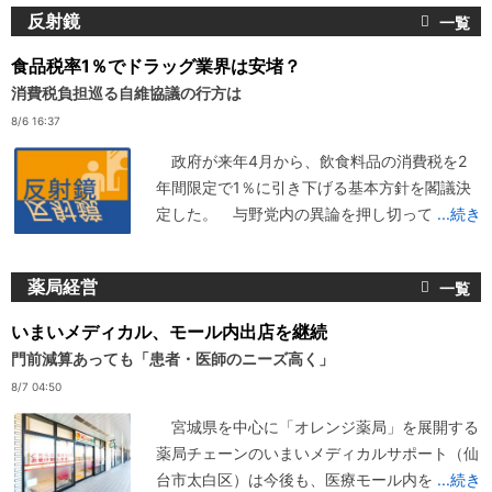
反射鏡
食品税率1％でドラッグ業界は安堵？
消費税負担巡る自維協議の行方は
8/6 16:37
政府が来年4月から、飲食料品の消費税を2
年間限定で1％に引き下げる基本方針を閣議決
定した。 与野党内の異論を押し切って
...続き
薬局経営
いまいメディカル、モール内出店を継続
門前減算あっても「患者・医師のニーズ高く」
8/7 04:50
宮城県を中心に「オレンジ薬局」を展開する
薬局チェーンのいまいメディカルサポート（仙
台市太白区）は今後も、医療モール内を
...続き