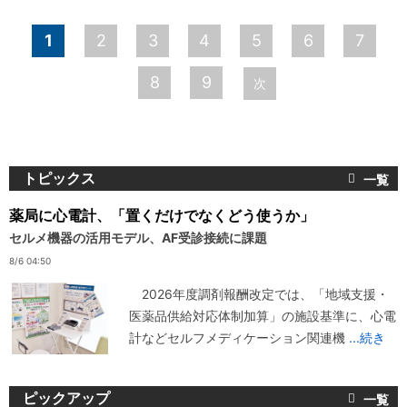
ペ
1
2
3
4
5
6
7
ー
8
9
次
ジ
トピックス
薬局に心電計、「置くだけでなくどう使うか」
セルメ機器の活用モデル、AF受診接続に課題
8/6 04:50
2026年度調剤報酬改定では、「地域支援・
医薬品供給対応体制加算」の施設基準に、心電
計などセルフメディケーション関連機
...続き
ピックアップ