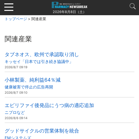
Jump
to
2026年8月8日（土）
navigation
トップページ
> 関連産業
関連産業
タブネオス、欧州で承認取り消し
キッセイ「日本では引き続き協議中」
2026/8/7 09:19
小林製薬、純利益64％減
健康被害で停止の広告再開
2026/8/7 09:10
エビリファイ後発品にうつ病の適応追加
ニプロなど
2026/8/6 09:14
グッドサイクルの営業体制を統合
EMシステムズ