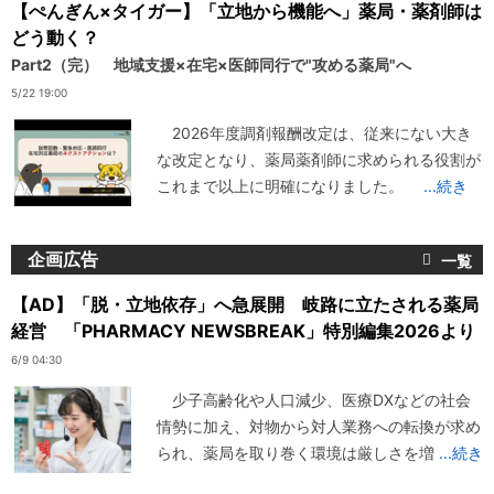
【ぺんぎん×タイガー】「立地から機能へ」薬局・薬剤師は
どう動く？
Part2（完） 地域支援×在宅×医師同行で"攻める薬局"へ
5/22 19:00
2026年度調剤報酬改定は、従来にない大き
な改定となり、薬局薬剤師に求められる役割が
これまで以上に明確になりました。
...続き
企画広告
【AD】「脱・立地依存」へ急展開 岐路に立たされる薬局
経営 「PHARMACY NEWSBREAK」特別編集2026より
6/9 04:30
少子高齢化や人口減少、医療DXなどの社会
情勢に加え、対物から対人業務への転換が求め
られ、薬局を取り巻く環境は厳しさを増
...続き