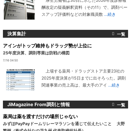
厚生労働省は30日に示した2026年度診療報
酬改定の疑義解釈資料（その11）で、調剤ベー
スアップ評価料などの対象職員数
...続き
決算集計
アインがトップ維持もドラッグ勢が上位に
25年度決算、調剤専業は防戦の構図
7/16 04:50
上場する薬局・ドラッグストア主要23社の
2025年度決算が15日までに出そろった。調剤
関連事業の売上高は、最大手のアイ
...続き
JiMagazine From調剤と情報
薬局は薬を渡すだけの場所じゃない
みずほPayPayドームリレーマラソンを通じて伝えたいこと 大野
繁樹（株式会社なの花九州 代表取締役社長）