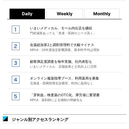
Daily
Weekly
Monthly
いまいメディカル、モール内出店を継続
門前減算あっても「患者・医師のニーズ高く」
在薬総加算2と調剤管理料で大幅マイナス
NPhA・26年度改定影響調査、基本料平均は増加
顧客満足度調査を毎年実施、社内表彰も
いまいメディカル 店舗改善と士気向上に活用
オンライン服薬指導ブース、利用薬局を募集
北海道・西興部厚生診療所、村内に薬局なく
「穿刺血」検査薬のOTC化、厚労省に要望書
NPhA、薬剤師による補助の明確化も
ジャンル別アクセスランキング