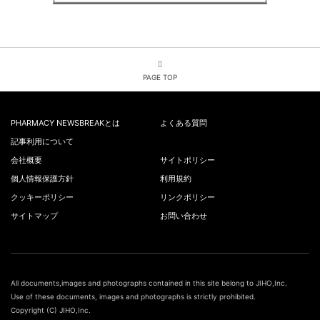
PAGE TOP
PHARMACY NEWSBREAKとは
よくある質問
記事利用について
会社概要
サイトポリシー
個人情報保護方針
利用規約
クッキーポリシー
リンクポリシー
サイトマップ
お問い合わせ
All documents,images and photographs contained in this site belong to JIHO,Inc.
Use of these documents, images and photographs is strictly prohibited.
Copyright (C) JIHO,Inc.