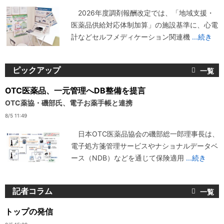
2026年度調剤報酬改定では、「地域支援・
医薬品供給対応体制加算」の施設基準に、心電
計などセルフメディケーション関連機
...続き
ピックアップ
OTC医薬品、一元管理へDB整備を提言
OTC薬協・磯部氏、電子お薬手帳と連携
8/5 11:49
日本OTC医薬品協会の磯部総一郎理事長は、
電子処方箋管理サービスやナショナルデータベ
ース（NDB）などを通じて保険適用
...続き
記者コラム
トップの発信