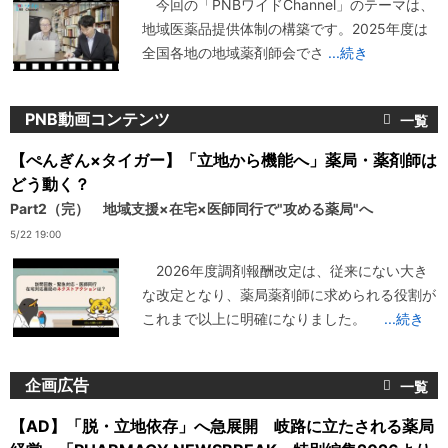
今回の「PNBワイドChannel」のテーマは、
地域医薬品提供体制の構築です。2025年度は
全国各地の地域薬剤師会でさ
...続き
PNB動画コンテンツ
【ぺんぎん×タイガー】「立地から機能へ」薬局・薬剤師は
どう動く？
Part2（完） 地域支援×在宅×医師同行で"攻める薬局"へ
5/22 19:00
2026年度調剤報酬改定は、従来にない大き
な改定となり、薬局薬剤師に求められる役割が
これまで以上に明確になりました。
...続き
企画広告
【AD】「脱・立地依存」へ急展開 岐路に立たされる薬局