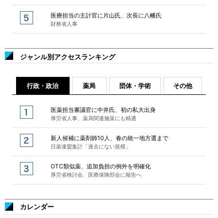
医療担当の主計官に片山氏、次長に八幡氏
財務省人事
ジャンル別アクセスランキング
行政・政治
薬局
団体・学術
その他
医薬担当審議官に中井氏、初の私大出身
厚労省人事、薬局関連施策にも精通
新人候補に薬剤師10人、春の統一地方選まで
日薬連盟集計「過去にない規模」
OTC類似薬、追加負担の例外を明確化
厚労省検討会、医療保険部会に報告へ
カレンダー