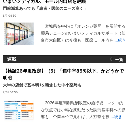
いまいメディカル、モール内出店を継続
門前減算あっても「患者・医師のニーズ高く」
8/7 04:50
宮城県を中心に「オレンジ薬局」を展開する
薬局チェーンのいまいメディカルサポート（仙
台市太白区）は今後も、医療モール内を
...続き
連載
【検証26年度改定】（5）「集中率85％以下」かどうかで
明暗
大半の店舗で基本料1を断念した中小薬局も
7/31 04:50
2026年度調剤報酬改定の施行後、マクロ的
な視点では小幅な変動だった調剤基本料への影
響も、企業単位で見れば、大打撃を被
...続き