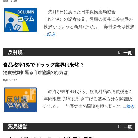
8/5 15:29
先月9日にあった日本保険薬局協会
（NPhA）の記者会見。冒頭の藤井江美会長の
挨拶がちょっと新鮮だった。 藤井会長は挨拶
...続き
反射鏡
食品税率1％でドラッグ業界は安堵？
消費税負担巡る自維協議の行方は
8/6 16:37
政府が来年4月から、飲食料品の消費税を2
年間限定で1％に引き下げる基本方針を閣議決
定した。 与野党内の異論を押し切って
...続き
薬局経営