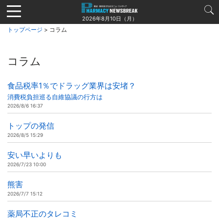
Jump
to
2026年8月10日（月）
navigation
トップページ
> コラム
コラム
食品税率1％でドラッグ業界は安堵？
消費税負担巡る自維協議の行方は
2026/8/6 16:37
トップの発信
2026/8/5 15:29
安い早いよりも
2026/7/23 10:00
熊害
2026/7/7 15:12
薬局不正のタレコミ