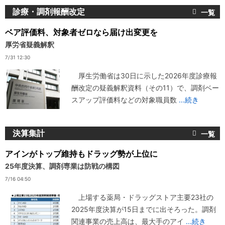
診療・調剤報酬改定
ベア評価料、対象者ゼロなら届け出変更を
厚労省疑義解釈
7/31 12:30
厚生労働省は30日に示した2026年度診療報
酬改定の疑義解釈資料（その11）で、調剤ベー
スアップ評価料などの対象職員数
...続き
決算集計
アインがトップ維持もドラッグ勢が上位に
25年度決算、調剤専業は防戦の構図
7/16 04:50
上場する薬局・ドラッグストア主要23社の
2025年度決算が15日までに出そろった。調剤
関連事業の売上高は、最大手のアイ
...続き