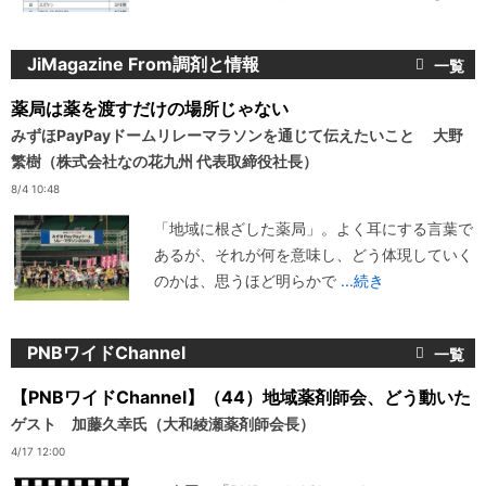
JiMagazine From調剤と情報
薬局は薬を渡すだけの場所じゃない
みずほPayPayドームリレーマラソンを通じて伝えたいこと 大野
繁樹（株式会社なの花九州 代表取締役社長）
8/4 10:48
「地域に根ざした薬局」。よく耳にする言葉で
あるが、それが何を意味し、どう体現していく
のかは、思うほど明らかで
...続き
PNBワイドChannel
【PNBワイドChannel】（44）地域薬剤師会、どう動いた
ゲスト 加藤久幸氏（大和綾瀬薬剤師会長）
4/17 12:00