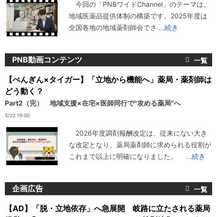
今回の「PNBワイドChannel」のテーマは、
地域医薬品提供体制の構築です。2025年度は
全国各地の地域薬剤師会でさ
...続き
PNB動画コンテンツ
【ぺんぎん×タイガー】「立地から機能へ」薬局・薬剤師は
どう動く？
Part2（完） 地域支援×在宅×医師同行で"攻める薬局"へ
5/22 19:00
2026年度調剤報酬改定は、従来にない大き
な改定となり、薬局薬剤師に求められる役割が
これまで以上に明確になりました。
...続き
企画広告
【AD】「脱・立地依存」へ急展開 岐路に立たされる薬局