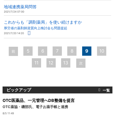
地域連携薬局問答
2021/7/24 07:00
これからも「調剤薬局」を使い続けますか
厚労省の薬剤師資質向上検討会も問題提起
2021/7/20 14:20
ペ
5
6
7
8
9
10
前
ー
11
12
13
次
ジ
ピックアップ
OTC医薬品、一元管理へDB整備を提言
OTC薬協・磯部氏、電子お薬手帳と連携
8/5 11:49