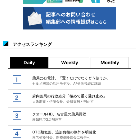
アクセスランキング
Daily
Weekly
Monthly
薬局に心電計、「置くだけでなくどう使うか」
セルメ機器の活用モデル、AF受診接続に課題
府内薬局の行政処分「極めて重く受け止め」
大阪府薬・伊藤会長、会員薬局と明かす
クオールHD、名古屋の薬局買収
愛知県で3店舗運営
OTC類似薬、追加負担の例外を明確化
厚労省検討会、医療保険部会に報告へ