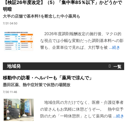
【検証26年度改定】（5）「集中率85％以下」かどうかで
明暗
大半の店舗で基本料1を断念した中小薬局も
7/31 04:50
2026年度調剤報酬改定の施行後、マクロ的
な視点では小幅な変動だった調剤基本料への影
響も、企業単位で見れば、大打撃を被
...続き
地域発
移動中の訪看・ヘルパーも「薬局で涼んで」
墨田区薬、熱中症対策で休憩の場開放
7/30 11:46
地域住民の方だけでなく、医療・介護従事者
の皆さんもお気軽に休憩どうぞ―。 熱中症予
防のため「一時休憩所」として薬局の場
...続き