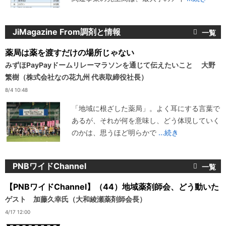
JiMagazine From調剤と情報
薬局は薬を渡すだけの場所じゃない
みずほPayPayドームリレーマラソンを通じて伝えたいこと 大野
繁樹（株式会社なの花九州 代表取締役社長）
8/4 10:48
「地域に根ざした薬局」。よく耳にする言葉で
あるが、それが何を意味し、どう体現していく
のかは、思うほど明らかで
...続き
PNBワイドChannel
【PNBワイドChannel】（44）地域薬剤師会、どう動いた
ゲスト 加藤久幸氏（大和綾瀬薬剤師会長）
4/17 12:00