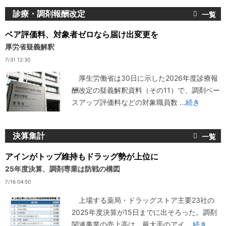
診療・調剤報酬改定
ベア評価料、対象者ゼロなら届け出変更を
厚労省疑義解釈
7/31 12:30
厚生労働省は30日に示した2026年度診療報
酬改定の疑義解釈資料（その11）で、調剤ベー
スアップ評価料などの対象職員数
...続き
決算集計
アインがトップ維持もドラッグ勢が上位に
25年度決算、調剤専業は防戦の構図
7/16 04:50
上場する薬局・ドラッグストア主要23社の
2025年度決算が15日までに出そろった。調剤
関連事業の売上高は、最大手のアイ
...続き