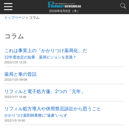
Jump
to
2026年8月6日（木）
navigation
トップページ
> コラム
コラム
これは事実上の「かかりつけ薬局化」だ
22年度改定の短冊、薬局ビジョンを意識？
2022/1/31 12:25
薬局と車の昔話
2022/1/25 09:08
リフィルと電子処方箋、2つの「元年」
2022/1/11 14:46
リフィル処方導入や併用禁忌訴訟から思うこと
かかりつけ薬剤師業務に“遠慮”いらず
2022/1/5 10:00