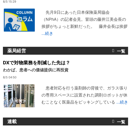
8/5 15:29
先月9日にあった日本保険薬局協会
（NPhA）の記者会見。冒頭の藤井江美会長の
挨拶がちょっと新鮮だった。 藤井会長は挨拶
...続き
薬局経営
DXで対物業務を削減した先は？
わかば、患者への価値提供に再投資
8/5 04:50
患者対応を行う薬剤師の背後で、ガラス張り
の専用スペースに設置された調剤ロボットが休
むことなく医薬品をピッキングしている
...続き
連載