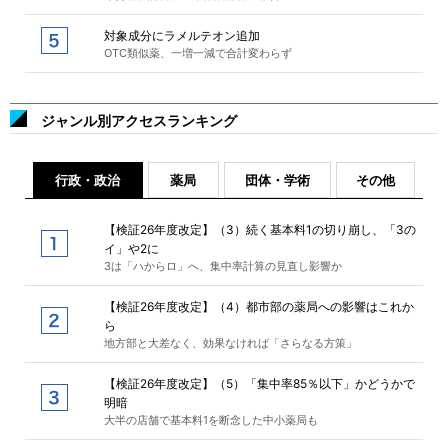
対象成分にラメルテオン追加
OTC類似薬、一増一減で合計変わらず
ジャンル別アクセスランキング
行政・政治
薬局
団体・学術
その他
【検証26年度改定】（3）続く基本料1の切り崩し、「3の
イ」や2に
3は「ハからロ」へ、集中率計算の見直し影響か
【検証26年度改定】（4）都市部の薬局への影響はこれか
ら
地方部と大差なく、効果なければ「さらなる方策」
【検証26年度改定】（5）「集中率85％以下」かどうかで
明暗
大半の店舗で基本料1を断念した中小薬局も