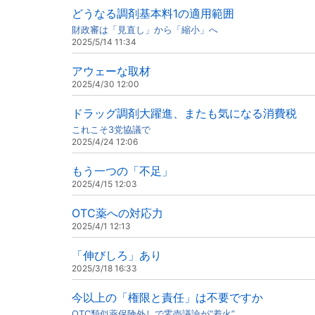
どうなる調剤基本料1の適用範囲
財政審は「見直し」から「縮小」へ
2025/5/14 11:34
アウェーな取材
2025/4/30 12:00
ドラッグ調剤大躍進、またも気になる消費税
これこそ3党協議で
2025/4/24 12:06
もう一つの「不足」
2025/4/15 12:03
OTC薬への対応力
2025/4/1 12:13
「伸びしろ」あり
2025/3/18 16:33
今以上の「権限と責任」は不要ですか
OTC類似薬保険外しで零売議論が“着火”