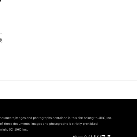
へ
境
documents,images and photographs contained in this site belong to JIHO,Inc.
of these documents, images and photographs is strictly prohibited.
right (C) JIHO,Inc.