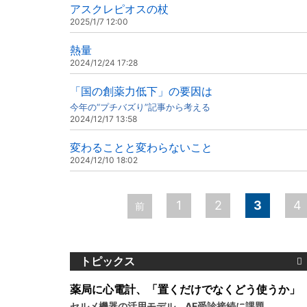
アスクレピオスの杖
2025/1/7 12:00
熱量
2024/12/24 17:28
「国の創薬力低下」の要因は
今年の“プチバズり”記事から考える
2024/12/17 13:58
変わることと変わらないこと
2024/12/10 18:02
ペ
1
2
3
4
前
ー
ジ
トピックス
薬局に心電計、「置くだけでなくどう使うか」
セルメ機器の活用モデル、AF受診接続に課題