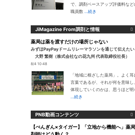
で、調剤ベースアップ評価料など
職員数
...続き
JiMagazine From調剤と情報
薬局は薬を渡すだけの場所じゃない
みずほPayPayドームリレーマラソンを通じて伝えた
大野 繁樹（株式会社なの花九州 代表取締役社長）
8/4 10:48
「地域に根ざした薬局」。よく耳
言葉であるが、それが何を意味し
体現していくのかは、思うほど明
...続き
PNB動画コンテンツ
【ぺんぎん×タイガー】「立地から機能へ」薬
剤師はどう動く？