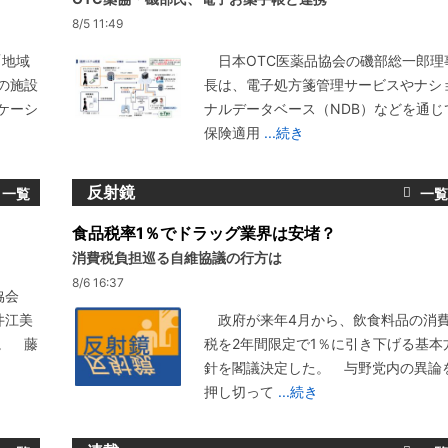
8/5 11:49
「地域
日本OTC医薬品協会の磯部総一郎理
の施設
長は、電子処方箋管理サービスやナシ
ケーシ
ナルデータベース（NDB）などを通じ
保険適用
...続き
反射鏡
食品税率1％でドラッグ業界は安堵？
消費税負担巡る自維協議の行方は
8/6 16:37
協会
井江美
政府が来年4月から、飲食料品の消
。 藤
税を2年間限定で1％に引き下げる基本
針を閣議決定した。 与野党内の異論
押し切って
...続き