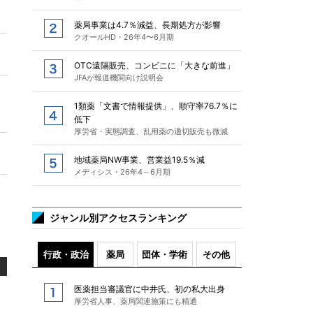
薬局事業は4.7％減益、長期処方が影響
クオールHD・26年4〜6月期
OTC遠隔販売、コンビニに「大きな前進」
JFAが報道機関向け説明会
1類薬「文書で情報提供」、順守率76.7％に
低下
厚労省・実態調査、乱用薬の適切販売も微減
地域薬局NW事業、営業益19.5％減
メディシス・26年4～6月期
ジャンル別アクセスランキング
行政・政治
薬局
団体・学術
その他
医薬担当審議官に中井氏、初の私大出身
厚労省人事、薬局関連施策にも精通