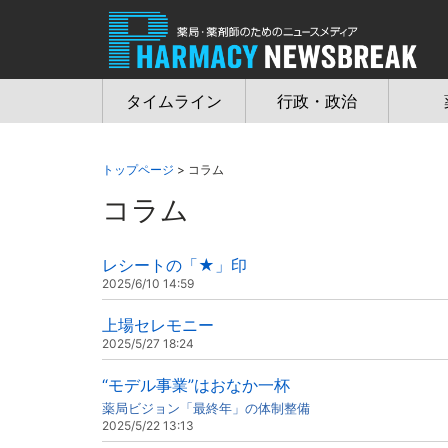
Jump
to
navigation
タイムライン
行政・政治
トップページ
> コラム
コラム
レシートの「★」印
2025/6/10 14:59
上場セレモニー
2025/5/27 18:24
“モデル事業”はおなか一杯
薬局ビジョン「最終年」の体制整備
2025/5/22 13:13