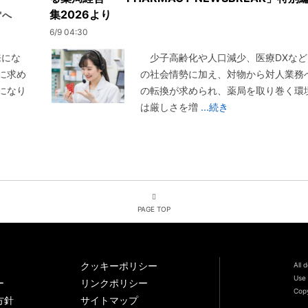
集2026より
"へ
6/9 04:30
来にな
少子高齢化や人口減少、医療DXなど
に求め
の社会情勢に加え、対物から対人業務
になり
の転換が求められ、薬局を取り巻く環
は厳しさを増
...続き
PAGE TOP
クッキーポリシー
All 
Use 
ー
リンクポリシー
Copy
方針
サイトマップ