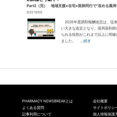
Part2（完） 地域支援×在宅×医師同行で"攻める薬局
5/22 19:00
2026年度調剤報酬改定は、従
い大きな改定となり、薬局薬剤師
られる役割がこれまで以上に明確
ました。
...続き
PHARMACY NEWSBREAKとは
会社概要
よくある質問
サイトポリシ
記事利用について
個人情報保護