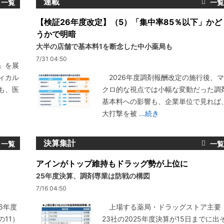
連載
【検証26年度改定】（5）「集中率85％以下」かど
うかで明暗
大半の店舗で基本料1を断念した中小薬局も
7/31 04:50
」を展
ィカル
2026年度調剤報酬改定の施行後、マ
も、医
クロ的な視点では小幅な変動だった調
基本料への影響も、企業単位で見れば
大打撃を被
...続き
決算集計
アインがトップ維持もドラッグ勢が上位に
25年度決算、調剤専業は防戦の構図
7/16 04:50
6年度
上場する薬局・ドラッグストア主要
11）
23社の2025年度決算が15日までに出