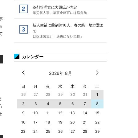
薬剤管理官に大原氏が内定
厚労省人事、薬事企画官には稲角氏
事
新人候補に薬剤師10人、春の統一地方選ま
ョ
で
て
日薬連盟集計「過去にない規模」
カレンダー
2026年 8月
日
月
火
水
木
金
土
26
27
28
29
30
31
1
費
2
3
4
5
6
7
8
方
を
9
10
11
12
13
14
15
16
17
18
19
20
21
22
23
24
25
26
27
28
29