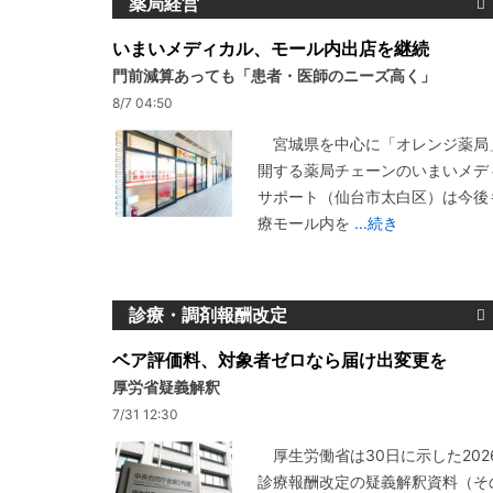
薬局経営
いまいメディカル、モール内出店を継続
門前減算あっても「患者・医師のニーズ高く」
8/7 04:50
宮城県を中心に「オレンジ薬局
開する薬局チェーンのいまいメデ
サポート（仙台市太白区）は今後
療モール内を
...続き
診療・調剤報酬改定
ベア評価料、対象者ゼロなら届け出変更を
厚労省疑義解釈
7/31 12:30
厚生労働省は30日に示した202
診療報酬改定の疑義解釈資料（その