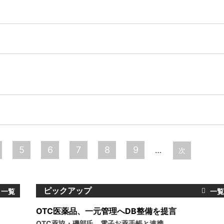
5
6
7
8
9
…
次
ピックアップ
OTC医薬品、一元管理へDB整備を提言
OTC薬協・磯部氏、電子お薬手帳と連携