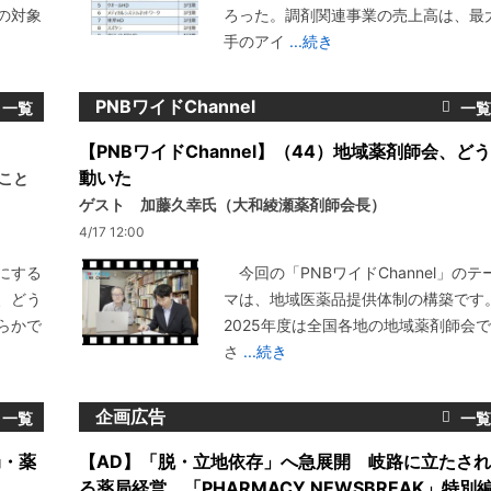
の対象
ろった。調剤関連事業の売上高は、最
手のアイ
...続き
PNBワイドChannel
【PNBワイドChannel】（44）地域薬剤師会、どう
動いた
いこと
ゲスト 加藤久幸氏（大和綾瀬薬剤師会長）
4/17 12:00
にする
今回の「PNBワイドChannel」のテ
、どう
マは、地域医薬品提供体制の構築です
らかで
2025年度は全国各地の地域薬剤師会で
さ
...続き
企画広告
局・薬
【AD】「脱・立地依存」へ急展開 岐路に立たされ
る薬局経営 「PHARMACY NEWSBREAK」特別