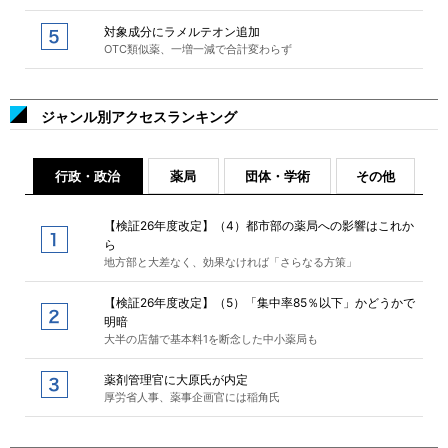
対象成分にラメルテオン追加
OTC類似薬、一増一減で合計変わらず
ジャンル別アクセスランキング
行政・政治
薬局
団体・学術
その他
【検証26年度改定】（4）都市部の薬局への影響はこれか
ら
地方部と大差なく、効果なければ「さらなる方策」
【検証26年度改定】（5）「集中率85％以下」かどうかで
明暗
大半の店舗で基本料1を断念した中小薬局も
薬剤管理官に大原氏が内定
厚労省人事、薬事企画官には稲角氏