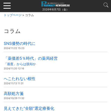
Jump
to
2026年8月7日（金）
navigation
トップページ
> コラム
コラム
SNS優勢の時代に
2024/11/22 15:23
「薬価差5％時代」の薬局経営
「過度」からは脱却か
2024/11/20 12:16
へこたれない根性
2024/11/13 11:31
高額処方箋
2024/10/29 11:32
見えてきた“全額”選定療養化