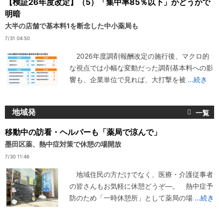
【検証26年度改定】（5）「集中率85％以下」かどうかで
明暗
大半の店舗で基本料1を断念した中小薬局も
7/31 04:50
2026年度調剤報酬改定の施行後、マクロ的
な視点では小幅な変動だった調剤基本料への影
響も、企業単位で見れば、大打撃を被
...続き
地域発
移動中の訪看・ヘルパーも「薬局で涼んで」
墨田区薬、熱中症対策で休憩の場開放
7/30 11:46
地域住民の方だけでなく、医療・介護従事者
の皆さんもお気軽に休憩どうぞ―。 熱中症予
防のため「一時休憩所」として薬局の場
...続き