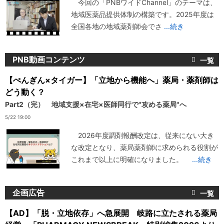
今回の「PNBワイドChannel」のテーマは、
地域医薬品提供体制の構築です。2025年度は
全国各地の地域薬剤師会でさ
...続き
PNB動画コンテンツ
【ぺんぎん×タイガー】「立地から機能へ」薬局・薬剤師は
どう動く？
Part2（完） 地域支援×在宅×医師同行で"攻める薬局"へ
5/22 19:00
2026年度調剤報酬改定は、従来にない大き
な改定となり、薬局薬剤師に求められる役割が
これまで以上に明確になりました。
...続き
企画広告
【AD】「脱・立地依存」へ急展開 岐路に立たされる薬局