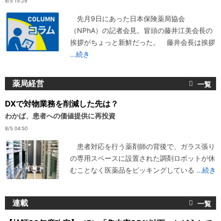
8/5 15:29
先月9日にあった日本保険薬局協会
（NPhA）の記者会見。冒頭の藤井江美会長の
挨拶がちょっと新鮮だった。 藤井会長は挨拶
...続き
薬局経営
DXで対物業務を削減した先は？
わかば、患者への価値提供に再投資
8/5 04:50
患者対応を行う薬剤師の背後で、ガラス張り
の専用スペースに設置された調剤ロボットが休
むことなく医薬品をピッキングしている
...続き
連載