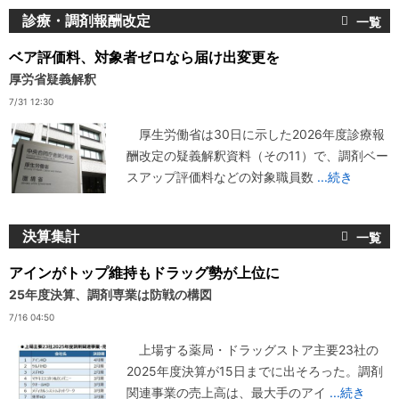
診療・調剤報酬改定
ベア評価料、対象者ゼロなら届け出変更を
厚労省疑義解釈
7/31 12:30
厚生労働省は30日に示した2026年度診療報
酬改定の疑義解釈資料（その11）で、調剤ベー
スアップ評価料などの対象職員数
...続き
決算集計
アインがトップ維持もドラッグ勢が上位に
25年度決算、調剤専業は防戦の構図
7/16 04:50
上場する薬局・ドラッグストア主要23社の
2025年度決算が15日までに出そろった。調剤
関連事業の売上高は、最大手のアイ
...続き