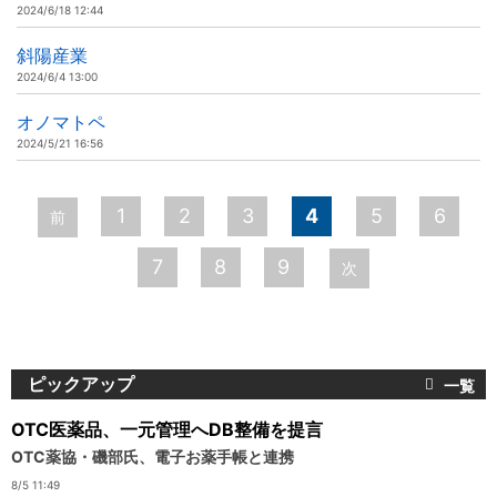
2024/6/18 12:44
斜陽産業
2024/6/4 13:00
オノマトペ
2024/5/21 16:56
ペ
1
2
3
4
5
6
前
ー
7
8
9
次
ジ
ピックアップ
OTC医薬品、一元管理へDB整備を提言
OTC薬協・磯部氏、電子お薬手帳と連携
8/5 11:49