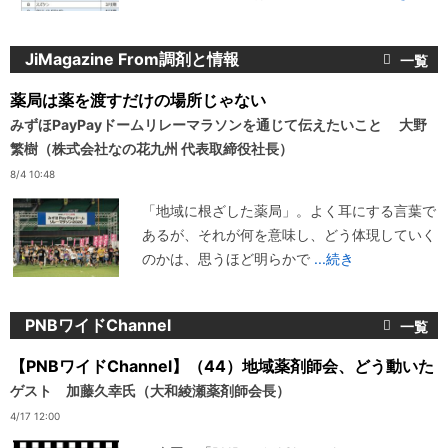
JiMagazine From調剤と情報
薬局は薬を渡すだけの場所じゃない
みずほPayPayドームリレーマラソンを通じて伝えたいこと 大野
繁樹（株式会社なの花九州 代表取締役社長）
8/4 10:48
「地域に根ざした薬局」。よく耳にする言葉で
あるが、それが何を意味し、どう体現していく
のかは、思うほど明らかで
...続き
PNBワイドChannel
【PNBワイドChannel】（44）地域薬剤師会、どう動いた
ゲスト 加藤久幸氏（大和綾瀬薬剤師会長）
4/17 12:00