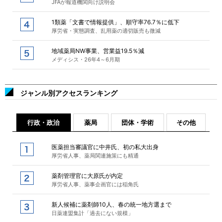
JFAが報道機関向け説明会
1類薬「文書で情報提供」、順守率76.7％に低下
厚労省・実態調査、乱用薬の適切販売も微減
地域薬局NW事業、営業益19.5％減
メディシス・26年4～6月期
ジャンル別アクセスランキング
行政・政治
薬局
団体・学術
その他
医薬担当審議官に中井氏、初の私大出身
厚労省人事、薬局関連施策にも精通
薬剤管理官に大原氏が内定
厚労省人事、薬事企画官には稲角氏
新人候補に薬剤師10人、春の統一地方選まで
日薬連盟集計「過去にない規模」