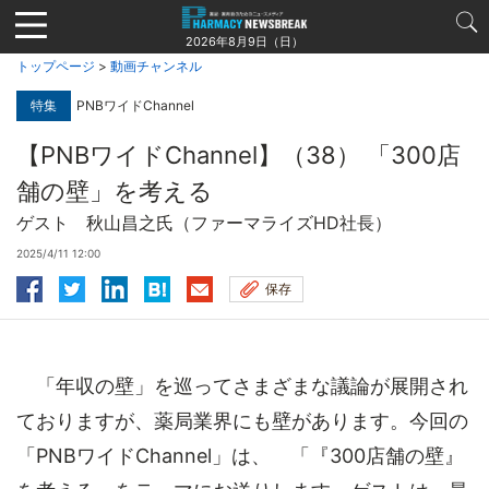
Jump
to
2026年8月9日（日）
navigation
トップページ
>
動画チャンネル
特集
PNBワイドChannel
【PNBワイドChannel】（38） 「300店
舗の壁」を考える
ゲスト 秋山昌之氏（ファーマライズHD社長）
2025/4/11 12:00
保存
「年収の壁」を巡ってさまざまな議論が展開され
ておりますが、薬局業界にも壁があります。今回の
「PNBワイドChannel」は、 「『300店舗の壁』