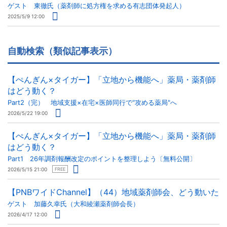
ゲスト 東徹氏（薬剤師に処方権を求める有志団体発起人）
2025/5/9 12:00
自動検索（類似記事表示）
【ぺんぎん×タイガー】「立地から機能へ」薬局・薬剤師
はどう動く？
Part2（完） 地域支援×在宅×医師同行で"攻める薬局"へ
2026/5/22 19:00
【ぺんぎん×タイガー】「立地から機能へ」薬局・薬剤師
はどう動く？
Part1 26年調剤報酬改定のポイントを整理しよう〔無料公開〕
2026/5/15 21:00
FREE
【PNBワイドChannel】（44）地域薬剤師会、どう動いた
ゲスト 加藤久幸氏（大和綾瀬薬剤師会長）
2026/4/17 12:00