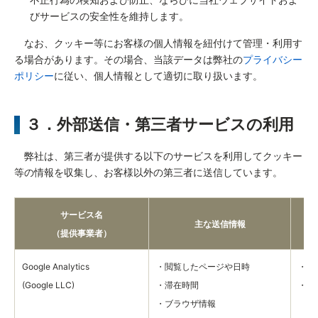
びサービスの安全性を維持します。
なお、クッキー等にお客様の個人情報を紐付けて管理・利用す
る場合があります。その場合、当該データは弊社の
プライバシー
ポリシー
に従い、個人情報として適切に取り扱います。
３．外部送信・第三者サービスの利用
弊社は、第三者が提供する以下のサービスを利用してクッキー
等の情報を収集し、お客様以外の第三者に送信しています。
サービス名
主な送信情報
（提供事業者）
Google Analytics
・閲覧したページや日時
・利
(Google LLC)
・滞在時間
・利
・ブラウザ情報