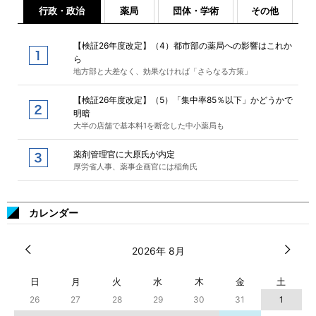
行政・政治
薬局
団体・学術
その他
【検証26年度改定】（4）都市部の薬局への影響はこれか
ら
地方部と大差なく、効果なければ「さらなる方策」
【検証26年度改定】（5）「集中率85％以下」かどうかで
明暗
大半の店舗で基本料1を断念した中小薬局も
薬剤管理官に大原氏が内定
厚労省人事、薬事企画官には稲角氏
カレンダー
2026年 8月
日
月
火
水
木
金
土
26
27
28
29
30
31
1