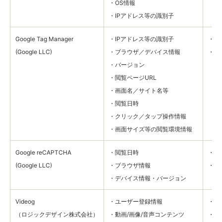
・OS情報
・IPアドレス等の識別子
Google Tag Manager
・IPアドレス等の識別子
・第
(Google LLC)
・ブラウザ／デバイス情報
・サ
・バージョン
・閲覧ページURL
・画面名／サイト名等
・閲覧日時
・クリック／タップ操作情報
・画面サイズ等の閲覧環境情報
Google reCAPTCHA
・閲覧日時
・セ
(Google LLC)
・ブラウザ情報
・不
・デバイス情報・バージョン
Videog
・ユーザー登録情報
・サ
（ロジックデザイン株式会社）
・動画/画像/音声コンテンツ
・利