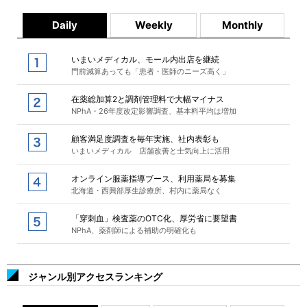
Daily
Weekly
Monthly
いまいメディカル、モール内出店を継続
門前減算あっても「患者・医師のニーズ高く」
在薬総加算2と調剤管理料で大幅マイナス
NPhA・26年度改定影響調査、基本料平均は増加
顧客満足度調査を毎年実施、社内表彰も
いまいメディカル 店舗改善と士気向上に活用
オンライン服薬指導ブース、利用薬局を募集
北海道・西興部厚生診療所、村内に薬局なく
「穿刺血」検査薬のOTC化、厚労省に要望書
NPhA、薬剤師による補助の明確化も
ジャンル別アクセスランキング