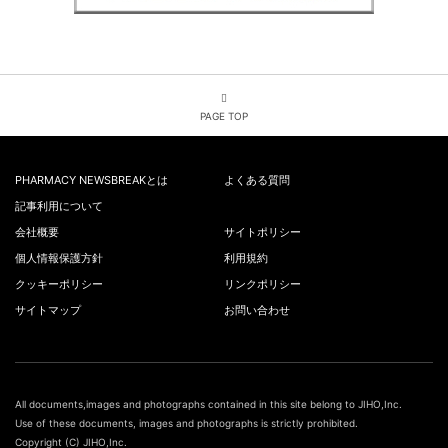
PAGE TOP
PHARMACY NEWSBREAKとは
よくある質問
記事利用について
会社概要
サイトポリシー
個人情報保護方針
利用規約
クッキーポリシー
リンクポリシー
サイトマップ
お問い合わせ
All documents,images and photographs contained in this site belong to JIHO,Inc.
Use of these documents, images and photographs is strictly prohibited.
Copyright (C) JIHO,Inc.