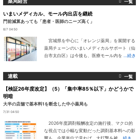
薬局経営
いまいメディカル、モール内出店を継続
門前減算あっても「患者・医師のニーズ高く」
8/7 04:50
宮城県を中心に「オレンジ薬局」を展開する
薬局チェーンのいまいメディカルサポート（仙
台市太白区）は今後も、医療モール内を
...続き
連載
【検証26年度改定】（5）「集中率85％以下」かどうかで
明暗
大半の店舗で基本料1を断念した中小薬局も
7/31 04:50
2026年度調剤報酬改定の施行後、マクロ的
な視点では小幅な変動だった調剤基本料への影
響も、企業単位で見れば、大打撃を被
...続き