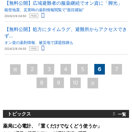
【無料公開】広域避難者の服薬継続でオン資に「脚光」
能登地震、災害時の薬剤情報閲覧で“面目躍如”
2024/2/6 04:50
FREE
【無料公開】処方にタイムラグ、避難所からアクセスでき
ず…
オン資の薬剤情報、被災地で課題指摘も
2024/2/6 04:50
FREE
ペ
2
3
4
5
6
7
前
ー
8
9
10
次
ジ
トピックス
薬局に心電計、「置くだけでなくどう使うか」