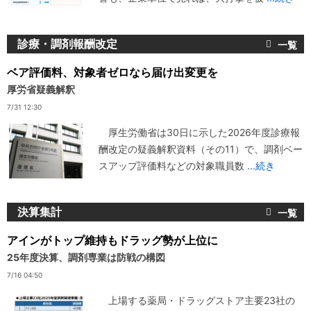
診療・調剤報酬改定
ベア評価料、対象者ゼロなら届け出変更を
厚労省疑義解釈
7/31 12:30
厚生労働省は30日に示した2026年度診療報
酬改定の疑義解釈資料（その11）で、調剤ベー
スアップ評価料などの対象職員数
...続き
決算集計
アインがトップ維持もドラッグ勢が上位に
25年度決算、調剤専業は防戦の構図
7/16 04:50
上場する薬局・ドラッグストア主要23社の