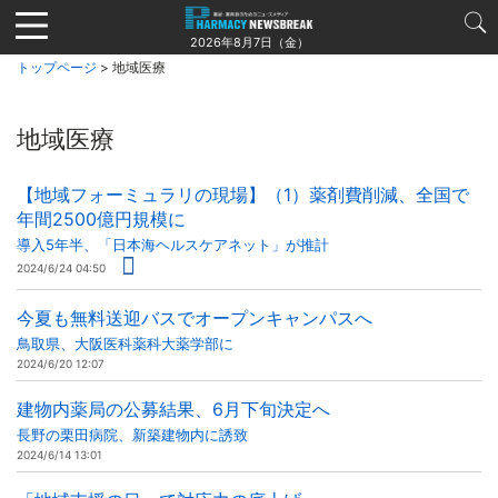
Jump
to
2026年8月7日（金）
navigation
トップページ
> 地域医療
地域医療
【地域フォーミュラリの現場】（1）薬剤費削減、全国で
年間2500億円規模に
導入5年半、「日本海ヘルスケアネット」が推計
2024/6/24 04:50
今夏も無料送迎バスでオープンキャンパスへ
鳥取県、大阪医科薬科大薬学部に
2024/6/20 12:07
建物内薬局の公募結果、6月下旬決定へ
長野の栗田病院、新築建物内に誘致
2024/6/14 13:01