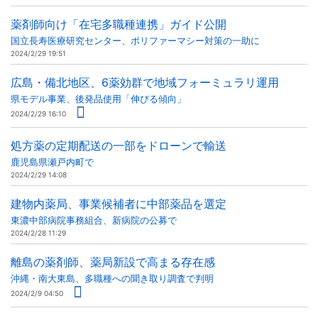
薬剤師向け「在宅多職種連携」ガイド公開
国立長寿医療研究センター、ポリファーマシー対策の一助に
2024/2/29 19:51
広島・備北地区、6薬効群で地域フォーミュラリ運用
県モデル事業、後発品使用「伸びる傾向」
2024/2/29 16:10
処方薬の定期配送の一部をドローンで輸送
鹿児島県瀬戸内町で
2024/2/29 14:08
建物内薬局、事業候補者に中部薬品を選定
東濃中部病院事務組合、新病院の公募で
2024/2/28 11:29
離島の薬剤師、薬局新設で高まる存在感
沖縄・南大東島、多職種への聞き取り調査で判明
2024/2/9 04:50