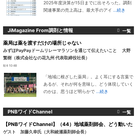
2025年度決算が15日までに出そろった。調剤
関連事業の売上高は、最大手のアイ
...続き
JiMagazine From調剤と情報
薬局は薬を渡すだけの場所じゃない
みずほPayPayドームリレーマラソンを通じて伝えたいこと 大野
繁樹（株式会社なの花九州 代表取締役社長）
8/4 10:48
「地域に根ざした薬局」。よく耳にする言葉で
あるが、それが何を意味し、どう体現していく
のかは、思うほど明らかで
...続き
PNBワイドChannel
【PNBワイドChannel】（44）地域薬剤師会、どう動いた
ゲスト 加藤久幸氏（大和綾瀬薬剤師会長）