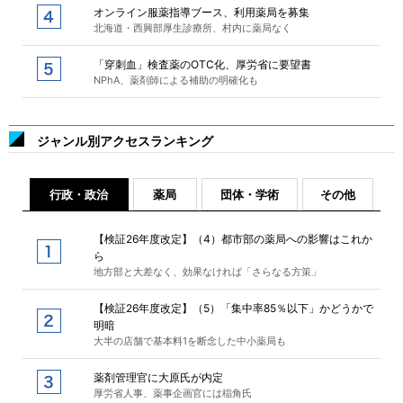
オンライン服薬指導ブース、利用薬局を募集
北海道・西興部厚生診療所、村内に薬局なく
「穿刺血」検査薬のOTC化、厚労省に要望書
NPhA、薬剤師による補助の明確化も
ジャンル別アクセスランキング
行政・政治
薬局
団体・学術
その他
【検証26年度改定】（4）都市部の薬局への影響はこれか
ら
地方部と大差なく、効果なければ「さらなる方策」
【検証26年度改定】（5）「集中率85％以下」かどうかで
明暗
大半の店舗で基本料1を断念した中小薬局も
薬剤管理官に大原氏が内定
厚労省人事、薬事企画官には稲角氏