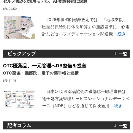
セルメ機器の活用モデル、AF受診接続に課題
8/6 04:50
2026年度調剤報酬改定では、「地域支援・
医薬品供給対応体制加算」の施設基準に、心電
計などセルフメディケーション関連機
...続き
ピックアップ
OTC医薬品、一元管理へDB整備を提言
OTC薬協・磯部氏、電子お薬手帳と連携
8/5 11:49
日本OTC医薬品協会の磯部総一郎理事長は、
電子処方箋管理サービスやナショナルデータベ
ース（NDB）などを通じて保険適用
...続き
記者コラム