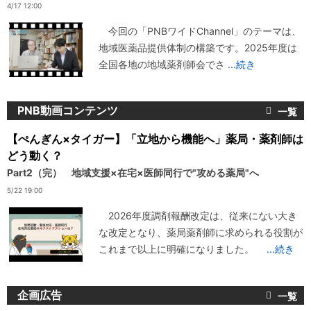
4/17 12:00
今回の「PNBワイドChannel」のテーマは、
地域医薬品提供体制の構築です。2025年度は
全国各地の地域薬剤師会でさ
...続き
PNB動画コンテンツ
【ぺんぎん×タイガー】「立地から機能へ」薬局・薬剤師は
どう動く？
Part2（完） 地域支援×在宅×医師同行で"攻める薬局"へ
5/22 19:00
2026年度調剤報酬改定は、従来にない大き
な改定となり、薬局薬剤師に求められる役割が
これまで以上に明確になりました。
...続き
企画広告