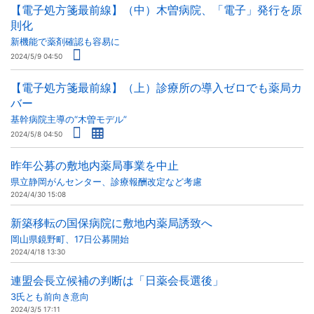
【電子処方箋最前線】（中）木曽病院、「電子」発行を原
則化
新機能で薬剤確認も容易に
2024/5/9 04:50
【電子処方箋最前線】（上）診療所の導入ゼロでも薬局カ
バー
基幹病院主導の“木曽モデル”
2024/5/8 04:50
昨年公募の敷地内薬局事業を中止
県立静岡がんセンター、診療報酬改定など考慮
2024/4/30 15:08
新築移転の国保病院に敷地内薬局誘致へ
岡山県鏡野町、17日公募開始
2024/4/18 13:30
連盟会長立候補の判断は「日薬会長選後」
3氏とも前向き意向
2024/3/5 17:11