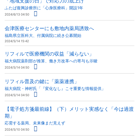
「地域支援の日」で対応力の底上げ
ふたば復興診療所に「心身医療科」開設1年
2024/6/13 04:50
会津医療センターにも敷地内薬局誘致へ
福島県立医科大、付属病院に続き公募開始
2024/5/14 15:42
リフィルで医療機関の収益「減らない」
福大病院薬剤部が推算、働き方改革への寄与も示唆
2024/5/14 04:50
リフィル普及の鍵に「薬薬連携」
福大病院・神村氏「『変化なし』こそ重要な情報提供」
2024/5/14 04:50
【電子処方箋最前線】（下）メリット実感なく「今は過渡
期」
応需する薬局、未来像まだ見えず
2024/5/10 04:50