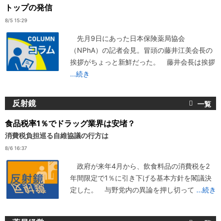
トップの発信
8/5 15:29
先月9日にあった日本保険薬局協会
（NPhA）の記者会見。冒頭の藤井江美会長の
挨拶がちょっと新鮮だった。 藤井会長は挨拶
...続き
反射鏡
食品税率1％でドラッグ業界は安堵？
消費税負担巡る自維協議の行方は
8/6 16:37
政府が来年4月から、飲食料品の消費税を2
年間限定で1％に引き下げる基本方針を閣議決
定した。 与野党内の異論を押し切って
...続き