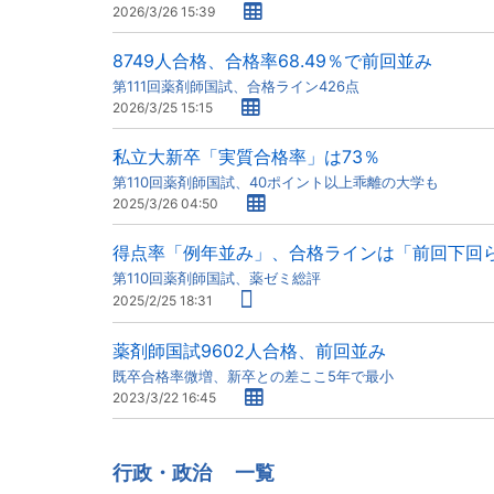
2026/3/26 15:39
8749人合格、合格率68.49％で前回並み
第111回薬剤師国試、合格ライン426点
2026/3/25 15:15
私立大新卒「実質合格率」は73％
第110回薬剤師国試、40ポイント以上乖離の大学も
2025/3/26 04:50
得点率「例年並み」、合格ラインは「前回下回
第110回薬剤師国試、薬ゼミ総評
2025/2/25 18:31
薬剤師国試9602人合格、前回並み
既卒合格率微増、新卒との差ここ5年で最小
2023/3/22 16:45
行政・政治
一覧