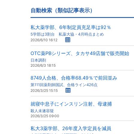
自動検索（類似記事表示）
私大薬学部、6年制定員充足率は92％
5学部は3割台 私薬大協・4月時点まとめ
2026/6/10 16:12
OTC薬PBシリーズ、タカサ49店舗で販売開始
日本調剤
2026/6/3 18:15
8749人合格、合格率68.49％で前回並み
第111回薬剤師国試、合格ライン426点
2026/3/25 15:15
就寝中息子にインスリン注射、母逮捕
殺人未遂容疑
2026/3/25 09:00
私大3薬学部、26年度入学定員を減員