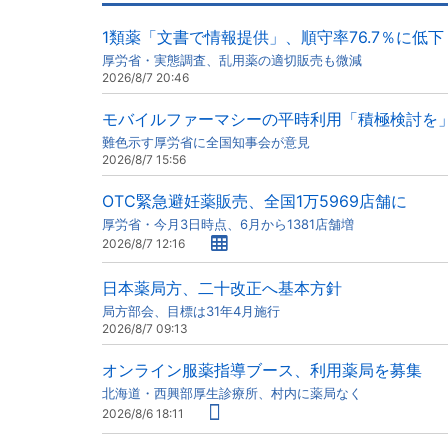
1類薬「文書で情報提供」、順守率76.7％に低下
厚労省・実態調査、乱用薬の適切販売も微減
2026/8/7 20:46
モバイルファーマシーの平時利用「積極検討を
難色示す厚労省に全国知事会が意見
2026/8/7 15:56
OTC緊急避妊薬販売、全国1万5969店舗に
厚労省・今月3日時点、6月から1381店舗増
2026/8/7 12:16
日本薬局方、二十改正へ基本方針
局方部会、目標は31年4月施行
2026/8/7 09:13
オンライン服薬指導ブース、利用薬局を募集
北海道・西興部厚生診療所、村内に薬局なく
2026/8/6 18:11