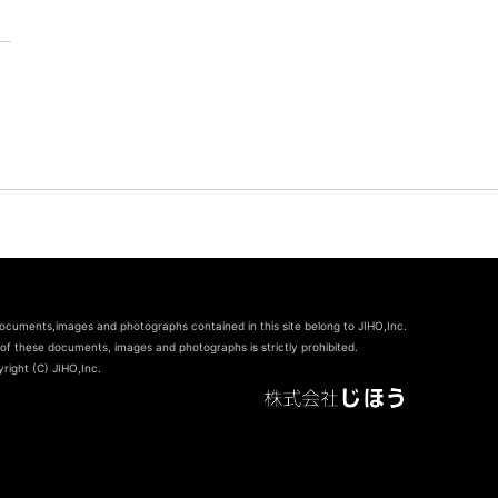
documents,images and photographs contained in this site belong to JIHO,Inc.
of these documents, images and photographs is strictly prohibited.
right (C) JIHO,Inc.