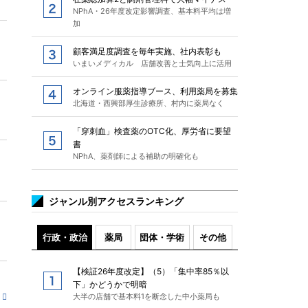
NPhA・26年度改定影響調査、基本料平均は増
加
顧客満足度調査を毎年実施、社内表彰も
いまいメディカル 店舗改善と士気向上に活用
オンライン服薬指導ブース、利用薬局を募集
北海道・西興部厚生診療所、村内に薬局なく
「穿刺血」検査薬のOTC化、厚労省に要望
書
NPhA、薬剤師による補助の明確化も
ジャンル別アクセスランキング
行政・政治
薬局
団体・学術
その他
【検証26年度改定】（5）「集中率85％以
下」かどうかで明暗
大半の店舗で基本料1を断念した中小薬局も