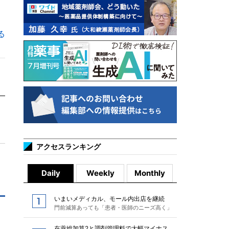
る
アクセスランキング
Daily
Weekly
Monthly
いまいメディカル、モール内出店を継続
門前減算あっても「患者・医師のニーズ高く」
在薬総加算2と調剤管理料で大幅マイナス