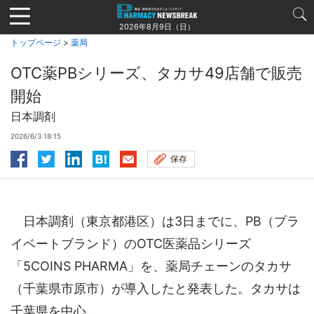
Jump
to
2026年8月9日（日）
navigation
トップページ
>
薬局
OTC薬PBシリーズ、タカサ49店舗で販売
開始
日本調剤
2026/6/3 18:15
保存
日本調剤（東京都港区）は3日までに、PB（プラ
イベートブランド）のOTC医薬品シリーズ
「5COINS PHARMA」を、薬局チェーンのタカサ
（千葉県市原市）が導入したと発表した。タカサは
千葉県を中心...