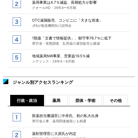
薬局事業は4.7％減益、長期処方が影響
クオールHD・26年4〜6月期
OTC遠隔販売、コンビニに「大きな前進」
JFAが報道機関向け説明会
1類薬「文書で情報提供」、順守率76.7％に低下
厚労省・実態調査、乱用薬の適切販売も微減
地域薬局NW事業、営業益19.5％減
メディシス・26年4～6月期
ジャンル別アクセスランキング
行政・政治
薬局
団体・学術
その他
医薬担当審議官に中井氏、初の私大出身
厚労省人事、薬局関連施策にも精通
薬剤管理官に大原氏が内定