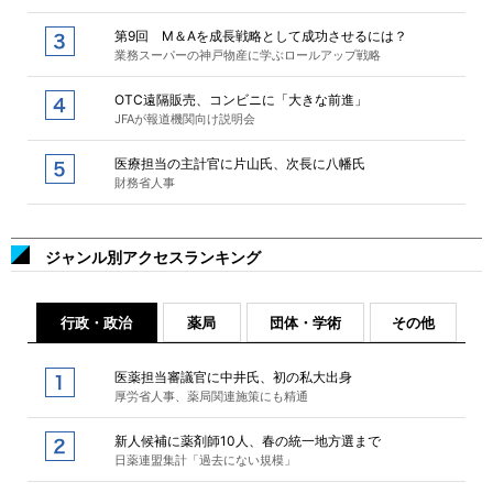
第9回 M＆Aを成長戦略として成功させるには？
業務スーパーの神戸物産に学ぶロールアップ戦略
OTC遠隔販売、コンビニに「大きな前進」
JFAが報道機関向け説明会
医療担当の主計官に片山氏、次長に八幡氏
財務省人事
ジャンル別アクセスランキング
行政・政治
薬局
団体・学術
その他
医薬担当審議官に中井氏、初の私大出身
厚労省人事、薬局関連施策にも精通
新人候補に薬剤師10人、春の統一地方選まで
日薬連盟集計「過去にない規模」