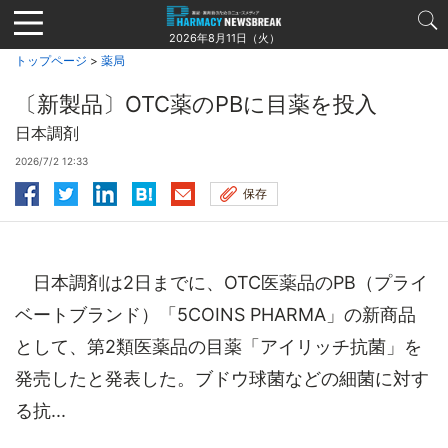
Jump
to
2026年8月11日（火）
navigation
トップページ
>
薬局
〔新製品〕OTC薬のPBに目薬を投入
日本調剤
2026/7/2 12:33
保存
日本調剤は2日までに、OTC医薬品のPB（プライ
ベートブランド）「5COINS PHARMA」の新商品
として、第2類医薬品の目薬「アイリッチ抗菌」を
発売したと発表した。ブドウ球菌などの細菌に対す
る抗...