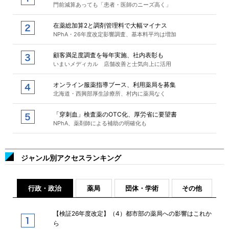
門前減算あっても「患者・医師のニーズ高く」
在薬総加算2と調剤管理料で大幅マイナス
NPhA・26年度改定影響調査、基本料平均は増加
顧客満足度調査を毎年実施、社内表彰も
いまいメディカル 店舗改善と士気向上に活用
オンライン服薬指導ブース、利用薬局を募集
北海道・西興部厚生診療所、村内に薬局なく
「穿刺血」検査薬のOTC化、厚労省に要望書
NPhA、薬剤師による補助の明確化も
ジャンル別アクセスランキング
行政・政治
薬局
団体・学術
その他
【検証26年度改定】（4）都市部の薬局への影響はこれか
ら