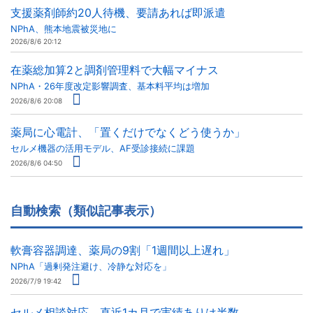
支援薬剤師約20人待機、要請あれば即派遣
NPhA、熊本地震被災地に
2026/8/6 20:12
在薬総加算2と調剤管理料で大幅マイナス
NPhA・26年度改定影響調査、基本料平均は増加
2026/8/6 20:08
薬局に心電計、「置くだけでなくどう使うか」
セルメ機器の活用モデル、AF受診接続に課題
2026/8/6 04:50
自動検索（類似記事表示）
軟膏容器調達、薬局の9割「1週間以上遅れ」
NPhA「過剰発注避け、冷静な対応を」
2026/7/9 19:42
セルメ相談対応、直近1カ月で実績ありは半数