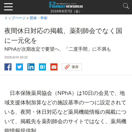
Jump
to
2026年8月7日（金）
navigation
トップページ
>
団体・学術
夜間休日対応の掲載、薬剤師会でなく国
に一元化を
NPhAが次期改定で要望へ、「二度手間」に不満も
2025/4/10 20:22
保存
日本保険薬局協会（NPhA）は10日の会見で、地
域支援体制加算などの施設基準の一つに設定されて
いる、夜間・休日対応など薬局機能情報の掲載につ
いて、掲載先を薬剤師会のサイトではなく、薬局機
能情報提供制...