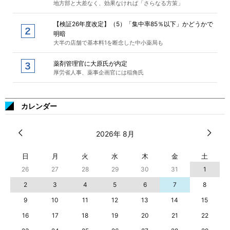
地方部と大差なく、効果なければ「さらなる方策」
【検証26年度改定】（5）「集中率85％以下」かどうかで
明暗
大半の店舗で基本料1を断念した中小薬局も
薬剤管理官に大原氏が内定
厚労省人事、薬事企画官には稲角氏
カレンダー
2026年 8月
日
月
火
水
木
金
土
26
27
28
29
30
31
1
2
3
4
5
6
7
8
9
10
11
12
13
14
15
16
17
18
19
20
21
22