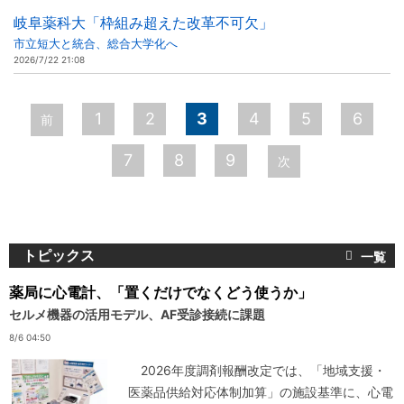
岐阜薬科大「枠組み超えた改革不可欠」
市立短大と統合、総合大学化へ
2026/7/22 21:08
ペ
1
2
3
4
5
6
前
ー
7
8
9
次
ジ
トピックス
薬局に心電計、「置くだけでなくどう使うか」
セルメ機器の活用モデル、AF受診接続に課題
8/6 04:50
2026年度調剤報酬改定では、「地域支援・
医薬品供給対応体制加算」の施設基準に、心電