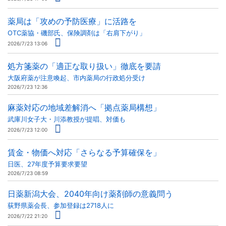
薬局は「攻めの予防医療」に活路を
OTC薬協・磯部氏、保険調剤は「右肩下がり」
2026/7/23 13:06
処方箋薬の「適正な取り扱い」徹底を要請
大阪府薬が注意喚起、市内薬局の行政処分受け
2026/7/23 12:36
麻薬対応の地域差解消へ「拠点薬局構想」
武庫川女子大・川添教授が提唱、対価も
2026/7/23 12:00
賃金・物価へ対応「さらなる予算確保を」
日医、27年度予算要求要望
2026/7/23 08:59
日薬新潟大会、2040年向け薬剤師の意義問う
荻野県薬会長、参加登録は2718人に
2026/7/22 21:20