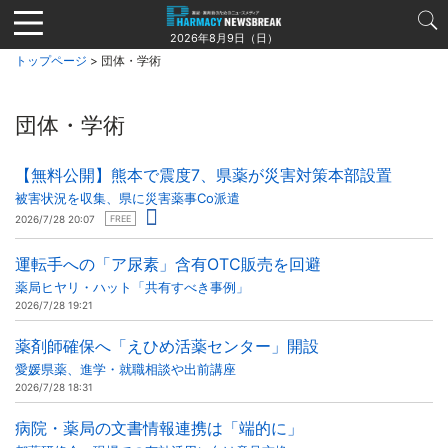
Jump
to
2026年8月9日（日）
navigation
トップページ
> 団体・学術
団体・学術
【無料公開】熊本で震度7、県薬が災害対策本部設置
被害状況を収集、県に災害薬事Co派遣
2026/7/28 20:07
FREE
運転手への「ア尿素」含有OTC販売を回避
薬局ヒヤリ・ハット「共有すべき事例」
2026/7/28 19:21
薬剤師確保へ「えひめ活薬センター」開設
愛媛県薬、進学・就職相談や出前講座
2026/7/28 18:31
病院・薬局の文書情報連携は「端的に」