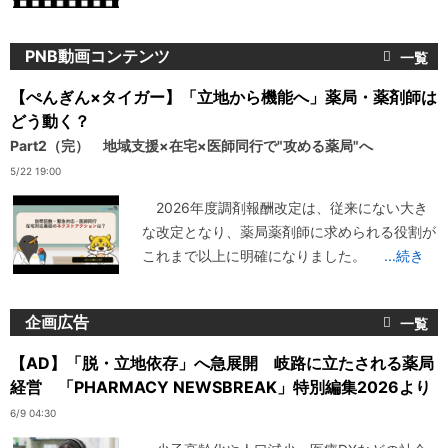
PNB動画コンテンツ
【ぺんぎん×タイガー】「立地から機能へ」薬局・薬剤師は
どう動く？
Part2（完） 地域支援×在宅×医師同行で"攻める薬局"へ
5/22 19:00
2026年度調剤報酬改定は、従来にない大き
な改定となり、薬局薬剤師に求められる役割が
これまで以上に明確になりました。
...続き
企画広告
【AD】「脱・立地依存」へ急展開 岐路に立たされる薬局
経営 「PHARMACY NEWSBREAK」特別編集2026より
6/9 04:30