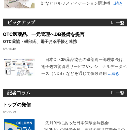
計などセルフメディケーション関連機
...続き
ピックアップ
OTC医薬品、一元管理へDB整備を提言
OTC薬協・磯部氏、電子お薬手帳と連携
8/5 11:49
日本OTC医薬品協会の磯部総一郎理事長は、
電子処方箋管理サービスやナショナルデータベ
ース（NDB）などを通じて保険適用
...続き
記者コラム
トップの発信
8/5 15:29
先月9日にあった日本保険薬局協会
（NPhA）の記者会見。冒頭の藤井江美会長の