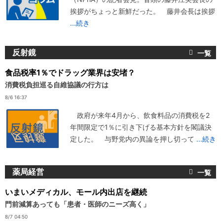
挨拶がちょっと新鮮だった。 藤井会長は挨拶
...続き
反射鏡
食品税率1％でドラッグ業界は安堵？
消費税負担巡る自維協議の行方は
8/6 16:37
政府が来年4月から、飲食料品の消費税を2
年間限定で1％に引き下げる基本方針を閣議決
定した。 与野党内の異論を押し切って
...続き
薬局経営
いまいメディカル、モール内出店を継続
門前減算あっても「患者・医師のニーズ高く」
8/7 04:50