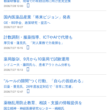
都薬研修会、現場での有効活用に向け意見交換
2026/7/28 12:00
国内医薬品産業「将来ビジョン」発表
GE・BS学会、政策研究・提言へ
2026/7/27 18:27
計数調剤・服薬指導、ICTやAIで代替も
厚労省・蓮見氏、「対人業務で力発揮を」
2026/7/27 15:15
薬局版QI、9月から10薬局で試験運用
シドニー大・藤田氏ら、患者アウトカム分析も
2026/7/27 15:13
“ルールの隙間”つく行動、「自らの首絞める」
日薬・豊見氏、26年度改定対応で「非常に苦慮」
2026/7/27 12:47
薬物乱用防止教育、相談・支援の情報提供を
国立精神・神経医療研究センター・嶋根氏