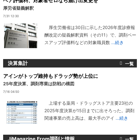
ベア評価料、対象者ゼロなら届け出変更を
厚労省疑義解釈
7/31 12:30
厚生労働省は30日に示した2026年度診療報
酬改定の疑義解釈資料（その11）で、調剤ベー
スアップ評価料などの対象職員数
...続き
決算集計
アインがトップ維持もドラッグ勢が上位に
25年度決算、調剤専業は防戦の構図
7/16 04:50
上場する薬局・ドラッグストア主要23社の
2025年度決算が15日までに出そろった。調剤
関連事業の売上高は、最大手のアイ
...続き
JiMagazine From調剤と情報