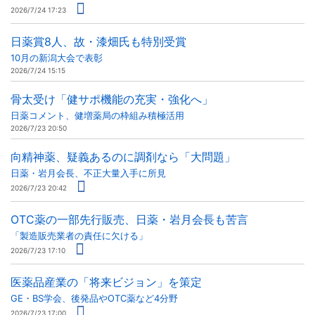
2026/7/24 17:23
日薬賞8人、故・漆畑氏も特別受賞
10月の新潟大会で表彰
2026/7/24 15:15
骨太受け「健サポ機能の充実・強化へ」
日薬コメント、健増薬局の枠組み積極活用
2026/7/23 20:50
向精神薬、疑義あるのに調剤なら「大問題」
日薬・岩月会長、不正大量入手に所見
2026/7/23 20:42
OTC薬の一部先行販売、日薬・岩月会長も苦言
「製造販売業者の責任に欠ける」
2026/7/23 17:10
医薬品産業の「将来ビジョン」を策定
GE・BS学会、後発品やOTC薬など4分野
2026/7/23 17:00