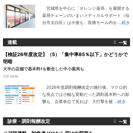
宮城県を中心に「オレンジ薬局」を展開する
薬局チェーンのいまいメディカルサポート（仙
台市太白区）は今後も、医療モール内を
...続き
連載
【検証26年度改定】（5）「集中率85％以下」かどうかで
明暗
大半の店舗で基本料1を断念した中小薬局も
7/31 04:50
2026年度調剤報酬改定の施行後、マクロ的
な視点では小幅な変動だった調剤基本料への影
響も、企業単位で見れば、大打撃を被
...続き
診療・調剤報酬改定