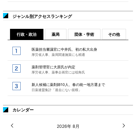
ジャンル別アクセスランキング
行政・政治
薬局
団体・学術
その他
医薬担当審議官に中井氏、初の私大出身
厚労省人事、薬局関連施策にも精通
薬剤管理官に大原氏が内定
厚労省人事、薬事企画官には稲角氏
新人候補に薬剤師10人、春の統一地方選まで
日薬連盟集計「過去にない規模」
カレンダー
2026年 8月