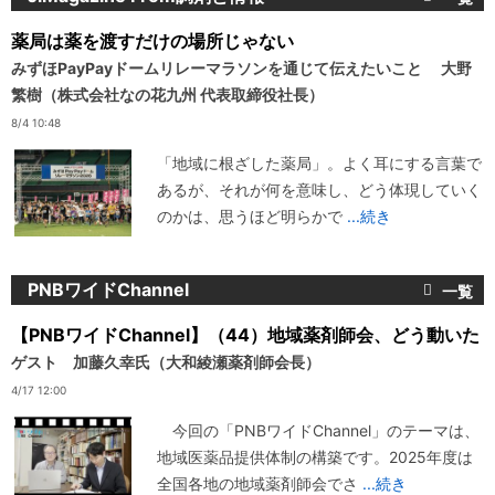
薬局は薬を渡すだけの場所じゃない
みずほPayPayドームリレーマラソンを通じて伝えたいこと 大野
繁樹（株式会社なの花九州 代表取締役社長）
8/4 10:48
「地域に根ざした薬局」。よく耳にする言葉で
あるが、それが何を意味し、どう体現していく
のかは、思うほど明らかで
...続き
PNBワイドChannel
【PNBワイドChannel】（44）地域薬剤師会、どう動いた
ゲスト 加藤久幸氏（大和綾瀬薬剤師会長）
4/17 12:00
今回の「PNBワイドChannel」のテーマは、
地域医薬品提供体制の構築です。2025年度は
全国各地の地域薬剤師会でさ
...続き