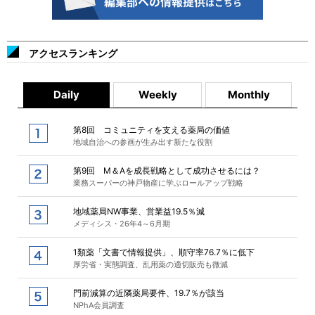
アクセスランキング
Daily
Weekly
Monthly
第8回 コミュニティを支える薬局の価値
地域自治への参画が生み出す新たな役割
第9回 M＆Aを成長戦略として成功させるには？
業務スーパーの神戸物産に学ぶロールアップ戦略
地域薬局NW事業、営業益19.5％減
メディシス・26年4～6月期
1類薬「文書で情報提供」、順守率76.7％に低下
厚労省・実態調査、乱用薬の適切販売も微減
門前減算の近隣薬局要件、19.7％が該当
NPhA会員調査