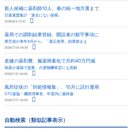
新人候補に薬剤師10人、春の統一地方選まで
日薬連盟集計「過去にない規模」
2026/8/4 12:41
薬局での調剤結果登録、開設者の順守事項に
厚労省が来年4月から、「適正使用」効果踏まえ
2026/7/24 04:50
老健の薬剤費、服薬簡素化で月約40万円減
病薬が遠隔で提案、介護報酬算定にも貢献
2026/7/21 04:50
風邪症状の「対処情報集」、10月に試行運用
OTC薬協・磯部理事長、年度内に最終版
2026/7/17 04:50
自動検索（類似記事表示）