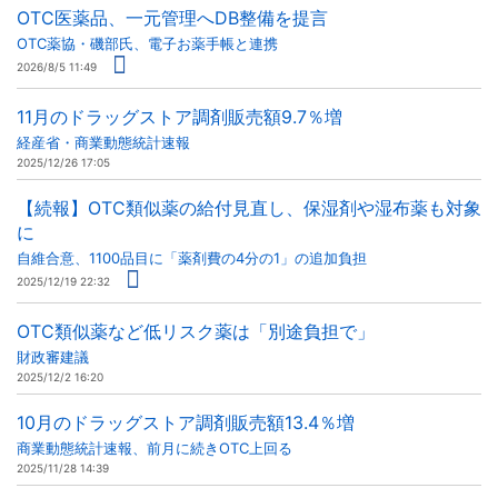
OTC医薬品、一元管理へDB整備を提言
OTC薬協・磯部氏、電子お薬手帳と連携
2026/8/5 11:49
11月のドラッグストア調剤販売額9.7％増
経産省・商業動態統計速報
2025/12/26 17:05
【続報】OTC類似薬の給付見直し、保湿剤や湿布薬も対象
に
自維合意、1100品目に「薬剤費の4分の1」の追加負担
2025/12/19 22:32
OTC類似薬など低リスク薬は「別途負担で」
財政審建議
2025/12/2 16:20
10月のドラッグストア調剤販売額13.4％増
商業動態統計速報、前月に続きOTC上回る
2025/11/28 14:39