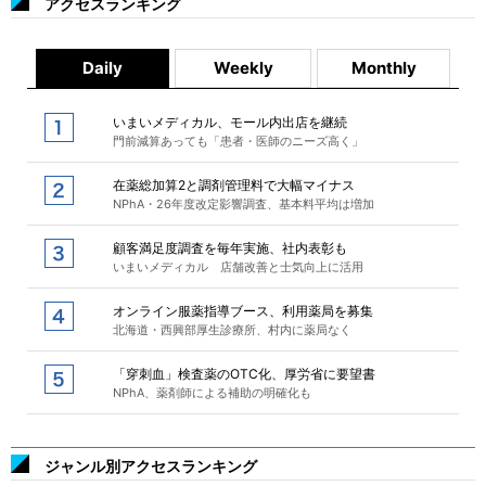
アクセスランキング
Daily
Weekly
Monthly
いまいメディカル、モール内出店を継続
門前減算あっても「患者・医師のニーズ高く」
在薬総加算2と調剤管理料で大幅マイナス
NPhA・26年度改定影響調査、基本料平均は増加
顧客満足度調査を毎年実施、社内表彰も
いまいメディカル 店舗改善と士気向上に活用
オンライン服薬指導ブース、利用薬局を募集
北海道・西興部厚生診療所、村内に薬局なく
「穿刺血」検査薬のOTC化、厚労省に要望書
NPhA、薬剤師による補助の明確化も
ジャンル別アクセスランキング