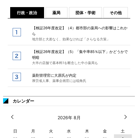
行政・政治
薬局
団体・学術
その他
【検証26年度改定】（4）都市部の薬局への影響はこれか
ら
地方部と大差なく、効果なければ「さらなる方策」
【検証26年度改定】（5）「集中率85％以下」かどうかで
明暗
大半の店舗で基本料1を断念した中小薬局も
薬剤管理官に大原氏が内定
厚労省人事、薬事企画官には稲角氏
カレンダー
2026年 8月
日
月
火
水
木
金
土