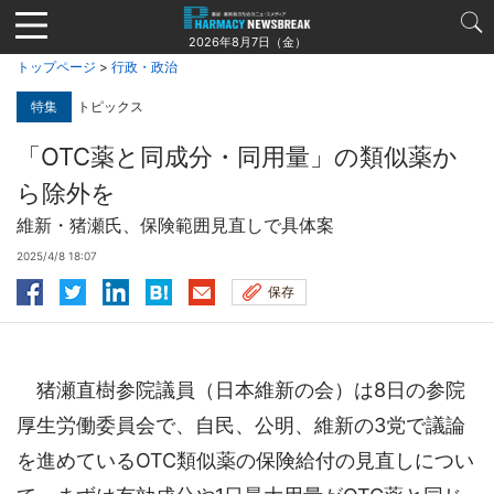
Jump
to
2026年8月7日（金）
navigation
トップページ
>
行政・政治
特集
トピックス
「OTC薬と同成分・同用量」の類似薬か
ら除外を
維新・猪瀬氏、保険範囲見直しで具体案
2025/4/8 18:07
保存
猪瀬直樹参院議員（日本維新の会）は8日の参院
厚生労働委員会で、自民、公明、維新の3党で議論
を進めているOTC類似薬の保険給付の見直しについ