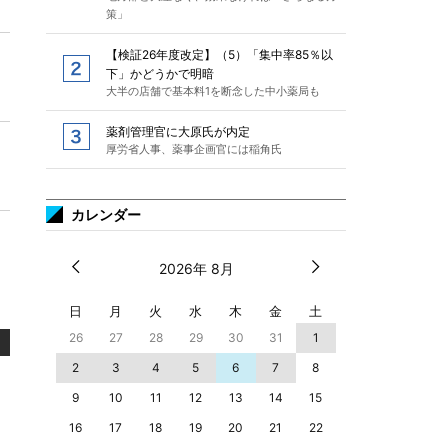
策」
【検証26年度改定】（5）「集中率85％以
下」かどうかで明暗
大半の店舗で基本料1を断念した中小薬局も
薬剤管理官に大原氏が内定
厚労省人事、薬事企画官には稲角氏
カレンダー
2026年 8月
日
月
火
水
木
金
土
26
27
28
29
30
31
1
2
3
4
5
6
7
8
9
10
11
12
13
14
15
16
17
18
19
20
21
22