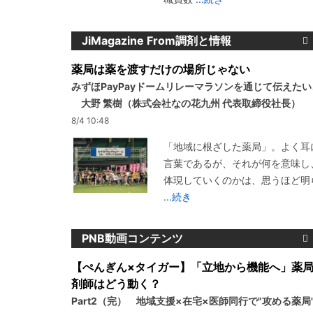
JiMagazine From調剤と情報
薬局は薬を渡すだけの場所じゃない
みずほPayPayドームリレーマラソンを通じて伝えた
大野 繁樹（株式会社なの花九州 代表取締役社長）
8/4 10:48
「地域に根ざした薬局」。よく耳
言葉であるが、それが何を意味し
体現していくのかは、思うほど明
...続き
PNB動画コンテンツ
【ぺんぎん×タイガー】「立地から機能へ」薬
剤師はどう動く？
Part2（完） 地域支援×在宅×医師同行で"攻める薬局