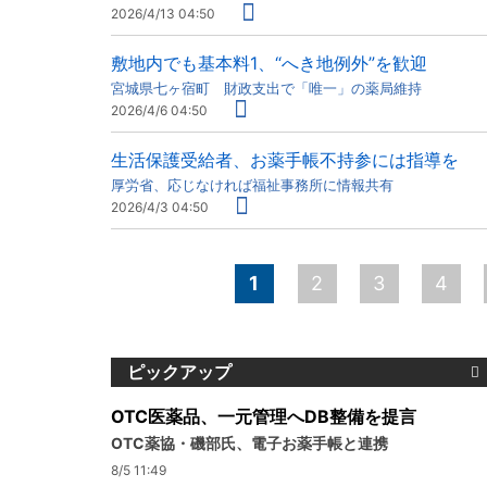
2026/4/13 04:50
敷地内でも基本料1、“へき地例外”を歓迎
宮城県七ヶ宿町 財政支出で「唯一」の薬局維持
2026/4/6 04:50
生活保護受給者、お薬手帳不持参には指導を
厚労省、応じなければ福祉事務所に情報共有
2026/4/3 04:50
ペ
1
2
3
4
ー
ジ
ピックアップ
OTC医薬品、一元管理へDB整備を提言
OTC薬協・磯部氏、電子お薬手帳と連携
8/5 11:49