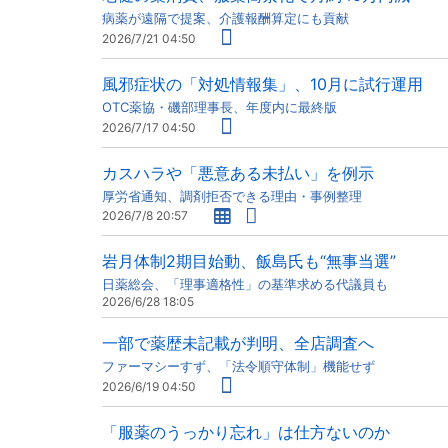
病薬が遠隔で提案、介護報酬算定にも貢献
2026/7/21 04:50
風邪症状の「対処情報集」、10月に試行運用
OTC薬協・磯部理事長、年度内に最終版
2026/7/17 04:50
カスハラや「悪意ある未払い」を例示
厚労省通知、調剤拒否できる理由・事例整理
2026/7/8 20:57
岩月体制2期目始動、飯島氏も“無事当選”
日薬総会、「理事適格性」の基準求める代議員も
2026/6/28 18:05
一部で薬歴未記載が判明、全店調査へ
ファーマシーすず、「法令順守体制」機能せず
2026/6/19 04:50
「服薬のうっかり忘れ」は仕方ないのか