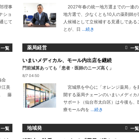
郎理事
2027年春の統一地方選までの一連の
ナショ
地方選で、少なくとも10人の薬剤師が
通じて
人候補として立候補する見通しである
とが、日
...続き
薬局経営
いまいメディカル、モール内出店を継続
門前減算あっても「患者・医師のニーズ高く」
8/7 04:50
協会
井江美
宮城県を中心に「オレンジ薬局」を
。 藤
開する薬局チェーンのいまいメディカ
サポート（仙台市太白区）は今後も、
療モール内を
...続き
地域発