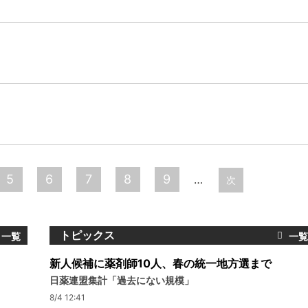
5
6
7
8
9
…
次
トピックス
新人候補に薬剤師10人、春の統一地方選まで
日薬連盟集計「過去にない規模」
8/4 12:41