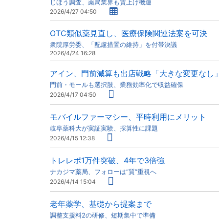
じほう調査、薬局業界も賃上げ機運
2026/4/27 04:50
OTC類似薬見直し、医療保険関連法案を可決
衆院厚労委、「配慮措置の維持」を付帯決議
2026/4/24 16:28
アイン、門前減算も出店戦略「大きな変更なし
門前・モールも選択肢、業務効率化で収益確保
2026/4/17 04:50
モバイルファーマシー、平時利用にメリット
岐阜薬科大が実証実験、採算性に課題
2026/4/15 12:38
トレレポ1万件突破、4年で3倍強
ナカジマ薬局、フォローは“質”重視へ
2026/4/14 15:04
老年薬学、基礎から提案まで
調整支援料2の研修、短期集中で準備