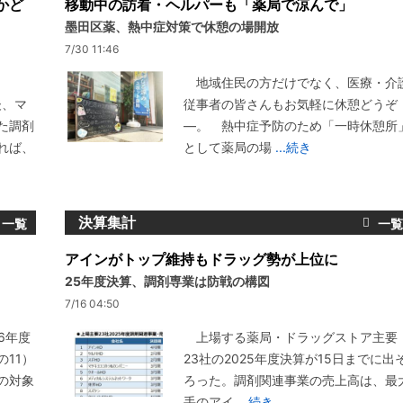
かど
移動中の訪看・ヘルパーも「薬局で涼んで」
墨田区薬、熱中症対策で休憩の場開放
7/30 11:46
地域住民の方だけでなく、医療・介
後、マ
従事者の皆さんもお気軽に休憩どうぞ
た調剤
―。 熱中症予防のため「一時休憩所
れば、
として薬局の場
...続き
決算集計
アインがトップ維持もドラッグ勢が上位に
25年度決算、調剤専業は防戦の構図
7/16 04:50
6年度
上場する薬局・ドラッグストア主要
11）
23社の2025年度決算が15日までに出
の対象
ろった。調剤関連事業の売上高は、最
手のアイ
...続き