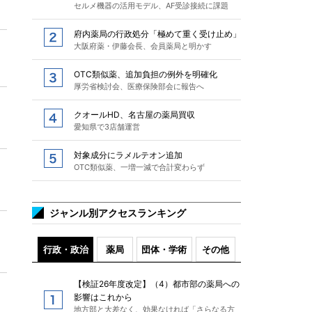
セルメ機器の活用モデル、AF受診接続に課題
府内薬局の行政処分「極めて重く受け止め」
大阪府薬・伊藤会長、会員薬局と明かす
OTC類似薬、追加負担の例外を明確化
厚労省検討会、医療保険部会に報告へ
クオールHD、名古屋の薬局買収
愛知県で3店舗運営
対象成分にラメルテオン追加
OTC類似薬、一増一減で合計変わらず
ジャンル別アクセスランキング
行政・政治
薬局
団体・学術
その他
【検証26年度改定】（4）都市部の薬局への
影響はこれから
地方部と大差なく、効果なければ「さらなる方