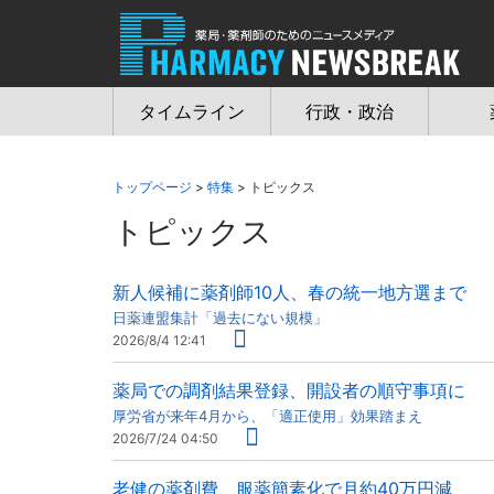
Jump
to
navigation
タイムライン
行政・政治
トップページ
>
特集
> トピックス
トピックス
新人候補に薬剤師10人、春の統一地方選まで
日薬連盟集計「過去にない規模」
2026/8/4 12:41
薬局での調剤結果登録、開設者の順守事項に
厚労省が来年4月から、「適正使用」効果踏まえ
2026/7/24 04:50
老健の薬剤費、服薬簡素化で月約40万円減