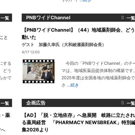
PNBワイドChannel
【PNBワイドChannel】（44）地域薬剤師会、どう
動いた
いこと
ゲスト 加藤久幸氏（大和綾瀬薬剤師会長）
4/17 12:00
にする
今回の「PNBワイドChannel」のテ
、どう
マは、地域医薬品提供体制の構築です
らかで
2025年度は全国各地の地域薬剤師会で
さ
...続き
企画広告
局・薬
【AD】「脱・立地依存」へ急展開 岐路に立たされ
る薬局経営 「PHARMACY NEWSBREAK」特別
集2026より
"へ