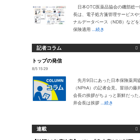
日本OTC医薬品協会の磯部総一
長は、電子処方箋管理サービスや
ナルデータベース（NDB）などを
保険適用
...続き
記者コラム
トップの発信
8/5 15:29
先月9日にあった日本保険薬局
（NPhA）の記者会見。冒頭の藤
会長の挨拶がちょっと新鮮だった
井会長は挨拶
...続き
連載