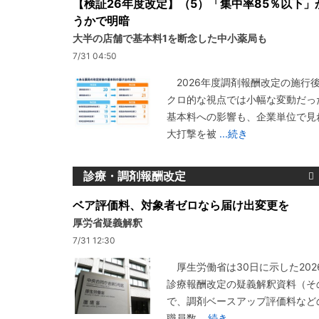
【検証26年度改定】（5）「集中率85％以下」
うかで明暗
大半の店舗で基本料1を断念した中小薬局も
7/31 04:50
2026年度調剤報酬改定の施行
クロ的な視点では小幅な変動だっ
基本料への影響も、企業単位で見
大打撃を被
...続き
診療・調剤報酬改定
ベア評価料、対象者ゼロなら届け出変更を
厚労省疑義解釈
7/31 12:30
厚生労働省は30日に示した202
診療報酬改定の疑義解釈資料（その
で、調剤ベースアップ評価料など
職員数
...続き