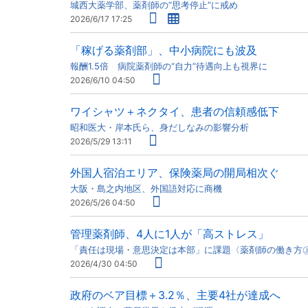
城西大薬学部、薬剤師の“思考停止”に戒め
2026/6/17 17:25
「稼げる薬剤部」、中小病院にも波及
報酬1.5倍 病院薬剤師の“自力”待遇向上も視界に
2026/6/10 04:50
ワイシャツ＋ネクタイ、患者の信頼感低下
昭和医大・岸本氏ら、身だしなみの影響分析
2026/5/29 13:11
外国人宿泊エリア、保険薬局の開局相次ぐ
大阪・島之内地区、外国語対応に商機
2026/5/26 04:50
管理薬剤師、4人に1人が「高ストレス」
「責任は現場・意思決定は本部」に課題〈薬剤師の働き方
2026/4/30 04:50
政府のベア目標＋3.2％、主要4社が達成へ