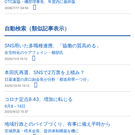
OTC薬協・磯部理事長、年度内に最終版
2026/7/17 04:50
自動検索（類似記事表示）
SNS用いた多職種連携、「協働の質高める」
在宅特化のケアフェイン・櫛部氏
2025/11/5 15:12
本田氏再選、SNSで2万票を上積み？
日薬連盟の原口副会長が分析「都道府県一つ分」
2025/10/20 15:12
コロナ定点8.43、増加に転じる
9月8～14日
2025/9/22 10:37
地域行政とのパイプづくり、有事に備え平時から
茨城県薬・樗木会長、提供体制構築を機に