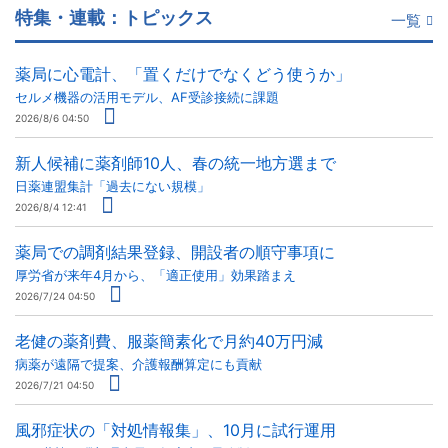
特集・連載：トピックス
一覧
薬局に心電計、「置くだけでなくどう使うか」
セルメ機器の活用モデル、AF受診接続に課題
2026/8/6 04:50
新人候補に薬剤師10人、春の統一地方選まで
日薬連盟集計「過去にない規模」
2026/8/4 12:41
薬局での調剤結果登録、開設者の順守事項に
厚労省が来年4月から、「適正使用」効果踏まえ
2026/7/24 04:50
老健の薬剤費、服薬簡素化で月約40万円減
病薬が遠隔で提案、介護報酬算定にも貢献
2026/7/21 04:50
風邪症状の「対処情報集」、10月に試行運用