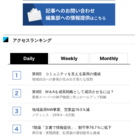
アクセスランキング
Daily
Weekly
Monthly
第8回 コミュニティを支える薬局の価値
地域自治への参画が生み出す新たな役割
第9回 M＆Aを成長戦略として成功させるには？
業務スーパーの神戸物産に学ぶロールアップ戦略
地域薬局NW事業、営業益19.5％減
メディシス・26年4～6月期
1類薬「文書で情報提供」、順守率76.7％に低下
厚労省・実態調査、乱用薬の適切販売も微減