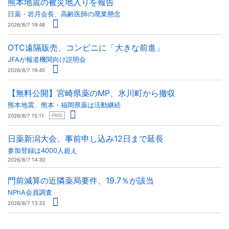
熊本地震の被災地入りを報告
日薬・岩月会長、高齢医師の廃業懸念
2026/8/7 19:48
OTC遠隔販売、コンビニに「大きな前進」
JFAが報道機関向け説明会
2026/8/7 19:45
【無料公開】宮崎県薬のMP、氷川町から撤収
熊本地震、熊本・福岡県薬は活動継続
2026/8/7 15:11
FREE
日薬新潟大会、事前申し込み12日まで延長
参加登録は4000人超え
2026/8/7 14:30
門前減算の近隣薬局要件、19.7％が該当
NPhA会員調査
2026/8/7 13:33