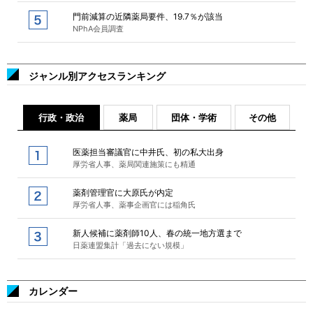
門前減算の近隣薬局要件、19.7％が該当
NPhA会員調査
ジャンル別アクセスランキング
行政・政治
薬局
団体・学術
その他
医薬担当審議官に中井氏、初の私大出身
厚労省人事、薬局関連施策にも精通
薬剤管理官に大原氏が内定
厚労省人事、薬事企画官には稲角氏
新人候補に薬剤師10人、春の統一地方選まで
日薬連盟集計「過去にない規模」
カレンダー