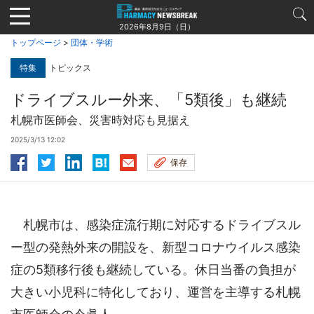
Jump
to
2026年8月9日（日）
navigation
トップページ
>
団体・学術
特集
トピックス
ドライブスルー外来、「5類後」も継続
札幌市医師会、災害時対応も見据え
2025/3/13 12:02
保存
札幌市は、感染症流行期に対応するドライブスル
ー型の発熱外来の開設を、新型コロナウイルス感染
症の5類移行後も継続している。休日当番の負担が
大きい小児科に特化しており、運営を主導する札幌