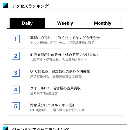
アクセスランキング
Daily
Weekly
Monthly
薬局に心電計、「置くだけでなくどう使うか」
セルメ機器の活用モデル、AF受診接続に課題
府内薬局の行政処分「極めて重く受け止め」
大阪府薬・伊藤会長、会員薬局と明かす
OTC類似薬、追加負担の例外を明確化
厚労省検討会、医療保険部会に報告へ
クオールHD、名古屋の薬局買収
愛知県で3店舗運営
対象成分にラメルテオン追加
OTC類似薬、一増一減で合計変わらず
ジャンル別アクセスランキング