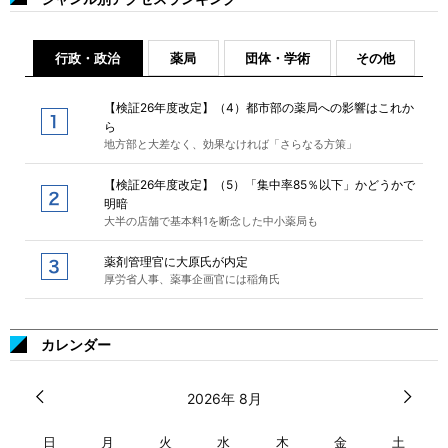
行政・政治
薬局
団体・学術
その他
【検証26年度改定】（4）都市部の薬局への影響はこれか
ら
地方部と大差なく、効果なければ「さらなる方策」
【検証26年度改定】（5）「集中率85％以下」かどうかで
明暗
大半の店舗で基本料1を断念した中小薬局も
薬剤管理官に大原氏が内定
厚労省人事、薬事企画官には稲角氏
カレンダー
2026年 8月
日
月
火
水
木
金
土