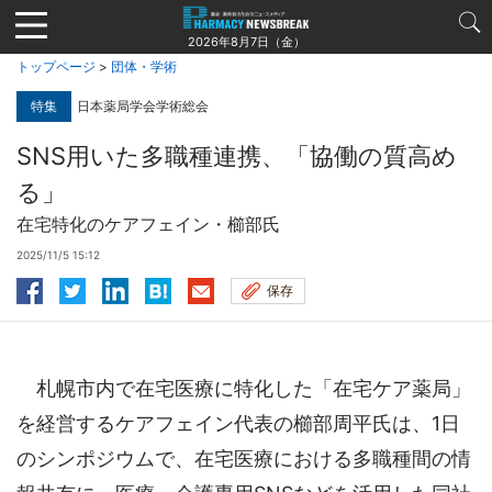
Jump
to
2026年8月7日（金）
navigation
トップページ
>
団体・学術
特集
日本薬局学会学術総会
SNS用いた多職種連携、「協働の質高め
る」
在宅特化のケアフェイン・櫛部氏
2025/11/5 15:12
保存
札幌市内で在宅医療に特化した「在宅ケア薬局」
を経営するケアフェイン代表の櫛部周平氏は、1日
のシンポジウムで、在宅医療における多職種間の情