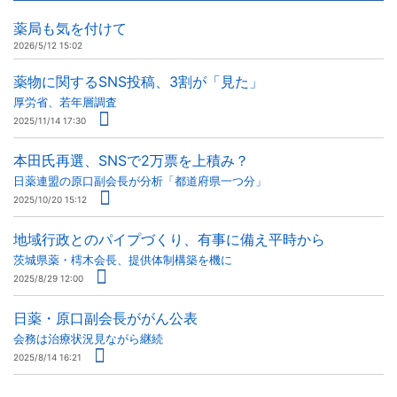
薬局も気を付けて
2026/5/12 15:02
薬物に関するSNS投稿、3割が「見た」
厚労省、若年層調査
2025/11/14 17:30
本田氏再選、SNSで2万票を上積み？
日薬連盟の原口副会長が分析「都道府県一つ分」
2025/10/20 15:12
地域行政とのパイプづくり、有事に備え平時から
茨城県薬・樗木会長、提供体制構築を機に
2025/8/29 12:00
日薬・原口副会長ががん公表
会務は治療状況見ながら継続
2025/8/14 16:21