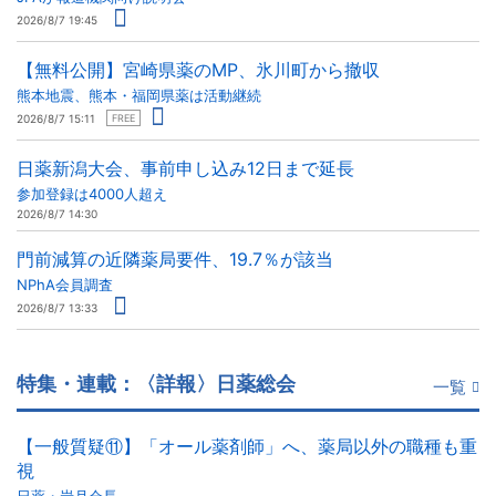
2026/8/7 19:45
【無料公開】宮崎県薬のMP、氷川町から撤収
熊本地震、熊本・福岡県薬は活動継続
2026/8/7 15:11
FREE
日薬新潟大会、事前申し込み12日まで延長
参加登録は4000人超え
2026/8/7 14:30
門前減算の近隣薬局要件、19.7％が該当
NPhA会員調査
2026/8/7 13:33
特集・連載：〈詳報〉日薬総会
一覧
【一般質疑⑪】「オール薬剤師」へ、薬局以外の職種も重
視