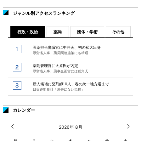
ジャンル別アクセスランキング
行政・政治
薬局
団体・学術
その他
医薬担当審議官に中井氏、初の私大出身
厚労省人事、薬局関連施策にも精通
薬剤管理官に大原氏が内定
厚労省人事、薬事企画官には稲角氏
新人候補に薬剤師10人、春の統一地方選まで
日薬連盟集計「過去にない規模」
カレンダー
2026年 8月
日
月
火
水
木
金
土