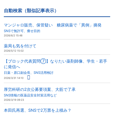
自動検索（類似記事表示）
マンジャロ販売、保管疑い 糖尿病薬で「異例」摘発
SNSで無許可、痩せ目的
2026/6/2 15:48
薬局も気を付けて
2026/5/12 15:02
【ブロック代表質問⑦】なりたい薬剤師像、学生・若手
に発信へ
日薬・原口副会長、SNS活用検討
2026/3/31 14:10
厚労科研の2次公募要項案、大筋で了承
SNS情報の医薬品安全対策活用など
2026/3/19 09:23
本田氏再選、SNSで2万票を上積み？