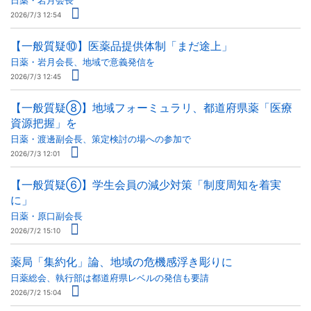
日薬・岩月会長
2026/7/3 12:54
【一般質疑⑩】医薬品提供体制「まだ途上」
日薬・岩月会長、地域で意義発信を
2026/7/3 12:45
【一般質疑⑧】地域フォーミュラリ、都道府県薬「医療
資源把握」を
日薬・渡邊副会長、策定検討の場への参加で
2026/7/3 12:01
【一般質疑⑥】学生会員の減少対策「制度周知を着実
に」
日薬・原口副会長
2026/7/2 15:10
薬局「集約化」論、地域の危機感浮き彫りに
日薬総会、執行部は都道府県レベルの発信も要請
2026/7/2 15:04