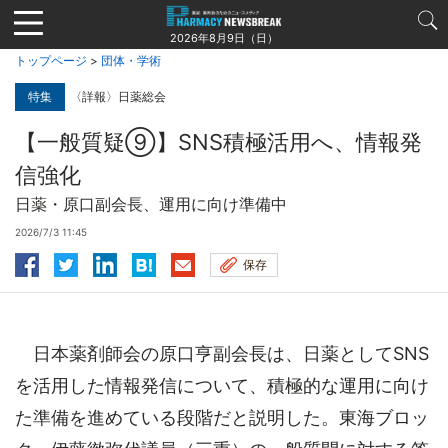
Jump
to
2026年8月9日（日）
navigation
トップページ
>
団体・学術
特集
〈詳報〉日薬総会
【一般質疑⑨】SNS積極活用へ、情報発
信強化
日薬・原口副会長、運用に向け準備中
2026/7/3 11:45
保存
日本薬剤師会の原口亨副会長は、日薬としてSNS
を活用した情報発信について、積極的な運用に向け
た準備を進めている段階だと説明した。東海ブロッ