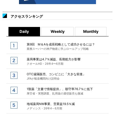
アクセスランキング
Daily
Weekly
Monthly
第9回 M＆Aを成長戦略として成功させるには？
業務スーパーの神戸物産に学ぶロールアップ戦略
薬局事業は4.7％減益、長期処方が影響
クオールHD・26年4〜6月期
OTC遠隔販売、コンビニに「大きな前進」
JFAが報道機関向け説明会
1類薬「文書で情報提供」、順守率76.7％に低下
厚労省・実態調査、乱用薬の適切販売も微減
地域薬局NW事業、営業益19.5％減
メディシス・26年4～6月期