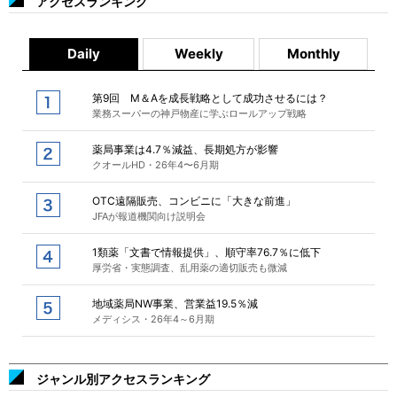
アクセスランキング
Daily
Weekly
Monthly
第9回 M＆Aを成長戦略として成功させるには？
業務スーパーの神戸物産に学ぶロールアップ戦略
薬局事業は4.7％減益、長期処方が影響
クオールHD・26年4〜6月期
OTC遠隔販売、コンビニに「大きな前進」
JFAが報道機関向け説明会
1類薬「文書で情報提供」、順守率76.7％に低下
厚労省・実態調査、乱用薬の適切販売も微減
地域薬局NW事業、営業益19.5％減
メディシス・26年4～6月期
ジャンル別アクセスランキング