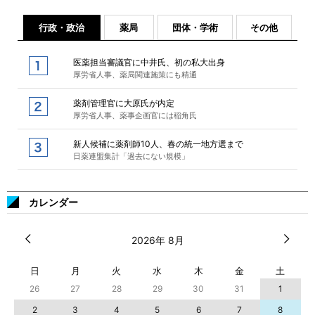
行政・政治
薬局
団体・学術
その他
医薬担当審議官に中井氏、初の私大出身
厚労省人事、薬局関連施策にも精通
薬剤管理官に大原氏が内定
厚労省人事、薬事企画官には稲角氏
新人候補に薬剤師10人、春の統一地方選まで
日薬連盟集計「過去にない規模」
カレンダー
2026年 8月
日
月
火
水
木
金
土
26
27
28
29
30
31
1
2
3
4
5
6
7
8