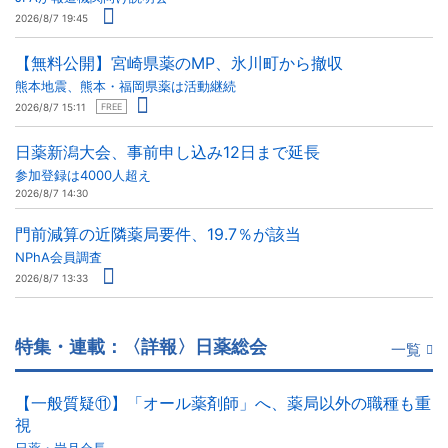
2026/8/7 19:45
【無料公開】宮崎県薬のMP、氷川町から撤収
熊本地震、熊本・福岡県薬は活動継続
2026/8/7 15:11
FREE
日薬新潟大会、事前申し込み12日まで延長
参加登録は4000人超え
2026/8/7 14:30
門前減算の近隣薬局要件、19.7％が該当
NPhA会員調査
2026/8/7 13:33
特集・連載：〈詳報〉日薬総会
一覧
【一般質疑⑪】「オール薬剤師」へ、薬局以外の職種も重
視