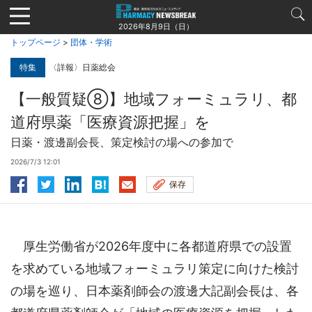
Jump
to
2026年8月9日（日）
navigation
トップページ
>
団体・学術
特集
〈詳報〉日薬総会
【一般質疑⑧】地域フォーミュラリ、都
道府県薬「医療資源把握」を
日薬・渡邊副会長、策定検討の場への参加で
2026/7/3 12:01
保存
厚生労働省が2026年度中に各都道府県での設置
を求めている地域フォーミュラリ策定に向けた検討
の場を巡り、日本薬剤師会の渡邊大記副会長は、各