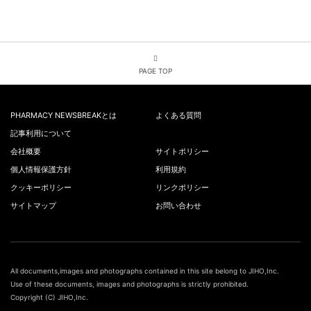
PAGE TOP
PHARMACY NEWSBREAKとは
よくある質問
記事利用について
会社概要
サイトポリシー
個人情報保護方針
利用規約
クッキーポリシー
リンクポリシー
サイトマップ
お問い合わせ
All documents,images and photographs contained in this site belong to JIHO,Inc.
Use of these documents, images and photographs is strictly prohibited.
Copyright (C) JIHO,Inc.