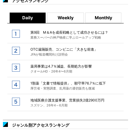
アクセスランキング
Daily
Weekly
Monthly
第9回 M＆Aを成長戦略として成功させるには？
業務スーパーの神戸物産に学ぶロールアップ戦略
OTC遠隔販売、コンビニに「大きな前進」
JFAが報道機関向け説明会
薬局事業は4.7％減益、長期処方が影響
クオールHD・26年4〜6月期
1類薬「文書で情報提供」、順守率76.7％に低下
厚労省・実態調査、乱用薬の適切販売も微減
地域医療介護支援事業、営業損失2億2900万円
スズケン、26年4～6月期
ジャンル別アクセスランキング