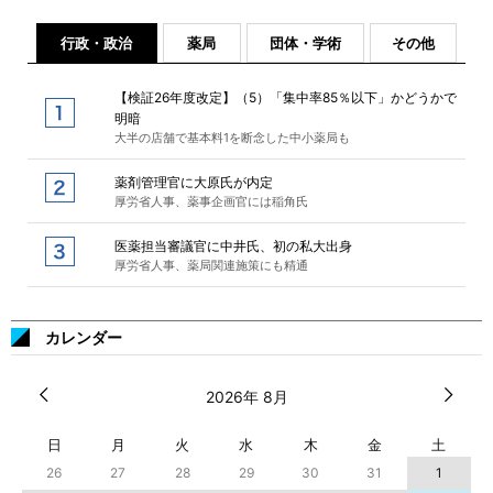
行政・政治
薬局
団体・学術
その他
【検証26年度改定】（5）「集中率85％以下」かどうかで
明暗
大半の店舗で基本料1を断念した中小薬局も
薬剤管理官に大原氏が内定
厚労省人事、薬事企画官には稲角氏
医薬担当審議官に中井氏、初の私大出身
厚労省人事、薬局関連施策にも精通
カレンダー
2026年 8月
日
月
火
水
木
金
土
26
27
28
29
30
31
1