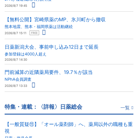
2026/8/7 19:45
【無料公開】宮崎県薬のMP、氷川町から撤収
熊本地震、熊本・福岡県薬は活動継続
2026/8/7 15:11
FREE
日薬新潟大会、事前申し込み12日まで延長
参加登録は4000人超え
2026/8/7 14:30
門前減算の近隣薬局要件、19.7％が該当
NPhA会員調査
2026/8/7 13:33
特集・連載：〈詳報〉日薬総会
一覧
【一般質疑⑪】「オール薬剤師」へ、薬局以外の職種も重
視