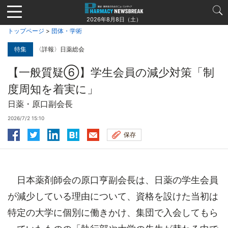
Jump
to
2026年8月8日（土）
navigation
トップページ
>
団体・学術
特集
〈詳報〉日薬総会
【一般質疑⑥】学生会員の減少対策「制
度周知を着実に」
日薬・原口副会長
2026/7/2 15:10
保存
日本薬剤師会の原口亨副会長は、日薬の学生会員
が減少している理由について、資格を設けた当初は
特定の大学に個別に働きかけ、集団で入会してもら