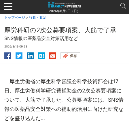
Jump
to
2026年8月9日（日）
navigation
トップページ
>
行政・政治
厚労科研の2次公募要項案、大筋で了承
SNS情報の医薬品安全対策活用など
2026/3/19 09:23
保存
厚生労働省の厚生科学審議会科学技術部会は17
日、厚生労働科学研究費補助金の2次公募要項案に
ついて、大筋で了承した。公募要項案には、SNS情
報の医薬品安全対策への補助的活用に向けた研究な
どを盛り込んだ...