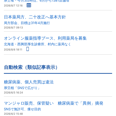
厚労省・今月3日時点、6月から1381店舗増
2026/8/7 12:16
日本薬局方、二十改正へ基本方針
局方部会、目標は31年4月施行
2026/8/7 09:13
オンライン服薬指導ブース、利用薬局を募集
北海道・西興部厚生診療所、村内に薬局なく
2026/8/6 18:11
自動検索（類似記事表示）
糖尿病薬、個人売買は違法
厚労相「SNSで広がり」
2026/6/5 16:24
マンジャロ販売、保管疑い 糖尿病薬で「異例」摘発
SNSで無許可、痩せ目的
2026/6/2 15:48