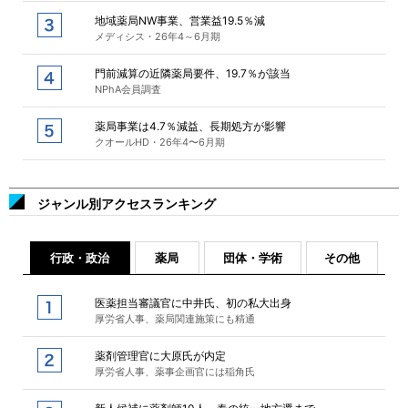
地域薬局NW事業、営業益19.5％減
メディシス・26年4～6月期
門前減算の近隣薬局要件、19.7％が該当
NPhA会員調査
薬局事業は4.7％減益、長期処方が影響
クオールHD・26年4〜6月期
ジャンル別アクセスランキング
行政・政治
薬局
団体・学術
その他
医薬担当審議官に中井氏、初の私大出身
厚労省人事、薬局関連施策にも精通
薬剤管理官に大原氏が内定
厚労省人事、薬事企画官には稲角氏