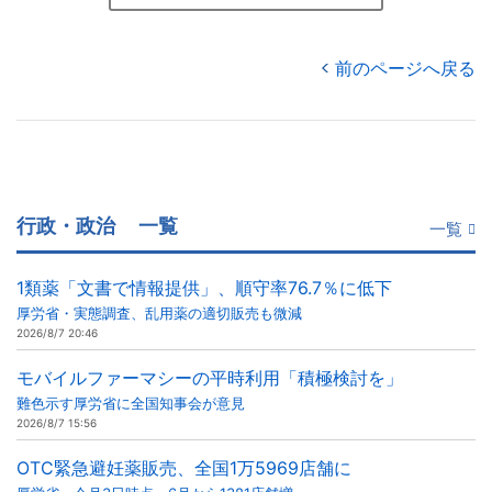
前のページへ戻る
行政・政治
一覧
一覧
1類薬「文書で情報提供」、順守率76.7％に低下
厚労省・実態調査、乱用薬の適切販売も微減
2026/8/7 20:46
モバイルファーマシーの平時利用「積極検討を」
難色示す厚労省に全国知事会が意見
2026/8/7 15:56
OTC緊急避妊薬販売、全国1万5969店舗に