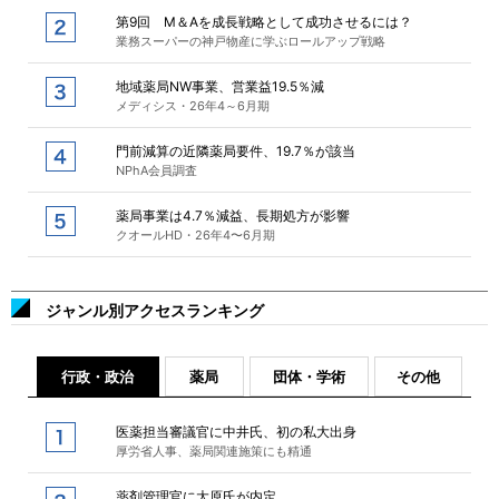
第9回 M＆Aを成長戦略として成功させるには？
業務スーパーの神戸物産に学ぶロールアップ戦略
地域薬局NW事業、営業益19.5％減
メディシス・26年4～6月期
門前減算の近隣薬局要件、19.7％が該当
NPhA会員調査
薬局事業は4.7％減益、長期処方が影響
クオールHD・26年4〜6月期
ジャンル別アクセスランキング
行政・政治
薬局
団体・学術
その他
医薬担当審議官に中井氏、初の私大出身
厚労省人事、薬局関連施策にも精通
薬剤管理官に大原氏が内定