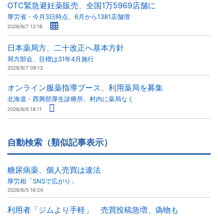
OTC緊急避妊薬販売、全国1万5969店舗に
厚労省・今月3日時点、6月から1381店舗増
2026/8/7 12:16
日本薬局方、二十改正へ基本方針
局方部会、目標は31年4月施行
2026/8/7 09:13
オンライン服薬指導ブース、利用薬局を募集
北海道・西興部厚生診療所、村内に薬局なく
2026/8/6 18:11
自動検索（類似記事表示）
糖尿病薬、個人売買は違法
厚労相「SNSで広がり」
2026/6/5 16:24
利用者「ジムより手軽」 売買投稿急増、偽物も