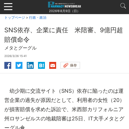
Jump
to
2026年8月9日（日）
navigation
トップページ
>
行政・政治
SNS依存、企業に責任 米陪審、9億円超
賠償命令
メタとグーグル
2026/3/26 15:41
保存
幼少期に交流サイト（SNS）依存に陥ったのは運
営企業の過失が原因だとして、利用者の女性（20）
が損害賠償を求めた訴訟で、米西部カリフォルニア
州ロサンゼルスの地裁陪審は25日、IT大手メタとグ
ーグル傘...