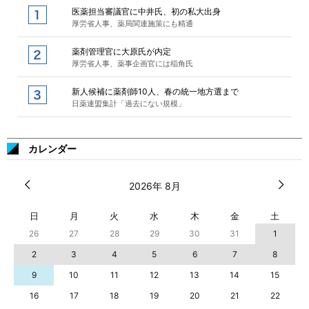
医薬担当審議官に中井氏、初の私大出身
厚労省人事、薬局関連施策にも精通
薬剤管理官に大原氏が内定
厚労省人事、薬事企画官には稲角氏
新人候補に薬剤師10人、春の統一地方選まで
日薬連盟集計「過去にない規模」
カレンダー
2026年 8月
日
月
火
水
木
金
土
26
27
28
29
30
31
1
2
3
4
5
6
7
8
9
10
11
12
13
14
15
16
17
18
19
20
21
22