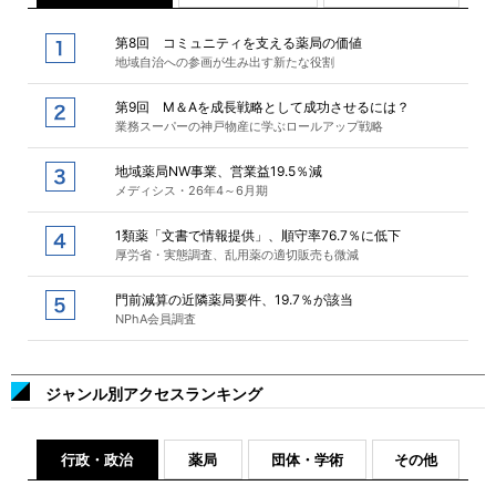
第8回 コミュニティを支える薬局の価値
地域自治への参画が生み出す新たな役割
第9回 M＆Aを成長戦略として成功させるには？
業務スーパーの神戸物産に学ぶロールアップ戦略
地域薬局NW事業、営業益19.5％減
メディシス・26年4～6月期
1類薬「文書で情報提供」、順守率76.7％に低下
厚労省・実態調査、乱用薬の適切販売も微減
門前減算の近隣薬局要件、19.7％が該当
NPhA会員調査
ジャンル別アクセスランキング
行政・政治
薬局
団体・学術
その他