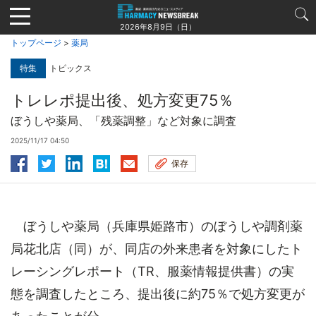
Jump
to
2026年8月9日（日）
navigation
トップページ
>
薬局
特集
トピックス
トレレポ提出後、処方変更75％
ぼうしや薬局、「残薬調整」など対象に調査
2025/11/17 04:50
保存
ぼうしや薬局（兵庫県姫路市）のぼうしや調剤薬
局花北店（同）が、同店の外来患者を対象にしたト
レーシングレポート（TR、服薬情報提供書）の実
態を調査したところ、提出後に約75％で処方変更が