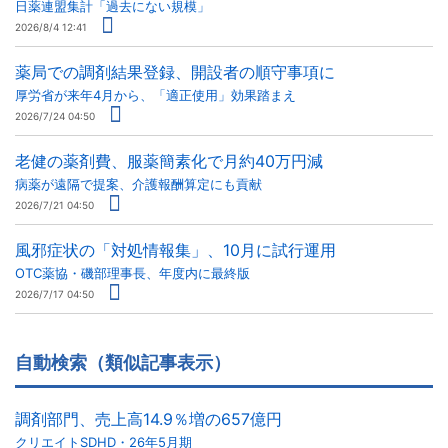
日薬連盟集計「過去にない規模」
2026/8/4 12:41
薬局での調剤結果登録、開設者の順守事項に
厚労省が来年4月から、「適正使用」効果踏まえ
2026/7/24 04:50
老健の薬剤費、服薬簡素化で月約40万円減
病薬が遠隔で提案、介護報酬算定にも貢献
2026/7/21 04:50
風邪症状の「対処情報集」、10月に試行運用
OTC薬協・磯部理事長、年度内に最終版
2026/7/17 04:50
自動検索（類似記事表示）
調剤部門、売上高14.9％増の657億円
クリエイトSDHD・26年5月期