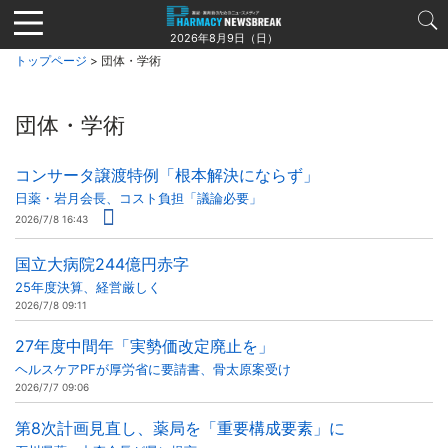
Jump
to
2026年8月9日（日）
navigation
トップページ
> 団体・学術
団体・学術
コンサータ譲渡特例「根本解決にならず」
日薬・岩月会長、コスト負担「議論必要」
2026/7/8 16:43
国立大病院244億円赤字
25年度決算、経営厳しく
2026/7/8 09:11
27年度中間年「実勢価改定廃止を」
ヘルスケアPFが厚労省に要請書、骨太原案受け
2026/7/7 09:06
第8次計画見直し、薬局を「重要構成要素」に