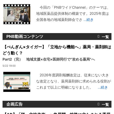
今回の「PNBワイドChannel」のテーマは、
地域医薬品提供体制の構築です。2025年度は
全国各地の地域薬剤師会でさ
...続き
PNB動画コンテンツ
【ぺんぎん×タイガー】「立地から機能へ」薬局・薬剤師は
どう動く？
Part2（完） 地域支援×在宅×医師同行で"攻める薬局"へ
5/22 19:00
2026年度調剤報酬改定は、従来にない大き
な改定となり、薬局薬剤師に求められる役割が
これまで以上に明確になりました。
...続き
企画広告