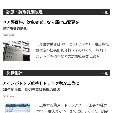
診療・調剤報酬改定
ベア評価料、対象者ゼロなら届け出変更を
厚労省疑義解釈
7/31 12:30
厚生労働省は30日に示した2026年度診療報
酬改定の疑義解釈資料（その11）で、調剤ベー
スアップ評価料などの対象職員数
...続き
決算集計
アインがトップ維持もドラッグ勢が上位に
25年度決算、調剤専業は防戦の構図
7/16 04:50
上場する薬局・ドラッグストア主要23社の
2025年度決算が15日までに出そろった。調剤