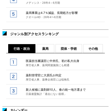
メディシス・26年4～6月期
薬局事業は4.7％減益、長期処方が影響
クオールHD・26年4〜6月期
ジャンル別アクセスランキング
行政・政治
薬局
団体・学術
その他
医薬担当審議官に中井氏、初の私大出身
厚労省人事、薬局関連施策にも精通
薬剤管理官に大原氏が内定
厚労省人事、薬事企画官には稲角氏
新人候補に薬剤師10人、春の統一地方選まで
日薬連盟集計「過去にない規模」
カレンダー