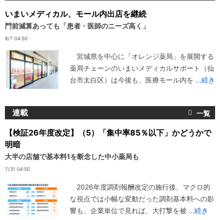
いまいメディカル、モール内出店を継続
門前減算あっても「患者・医師のニーズ高く」
8/7 04:50
宮城県を中心に「オレンジ薬局」を展開する
薬局チェーンのいまいメディカルサポート（仙
台市太白区）は今後も、医療モール内を
...続き
連載
【検証26年度改定】（5）「集中率85％以下」かどうかで
明暗
大半の店舗で基本料1を断念した中小薬局も
7/31 04:50
2026年度調剤報酬改定の施行後、マクロ的
な視点では小幅な変動だった調剤基本料への影
響も、企業単位で見れば、大打撃を被
...続き