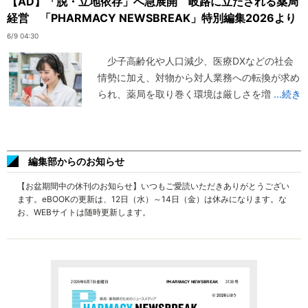
【AD】「脱・立地依存」へ急展開 岐路に立たされる薬局
経営 「PHARMACY NEWSBREAK」特別編集2026より
6/9 04:30
少子高齢化や人口減少、医療DXなどの社会
情勢に加え、対物から対人業務への転換が求め
られ、薬局を取り巻く環境は厳しさを増
...続き
編集部からのお知らせ
【お盆期間中の休刊のお知らせ】いつもご愛読いただきありがとうござい
ます。eBOOKの更新は、12日（水）～14日（金）は休みになります。な
お、WEBサイトは随時更新します。