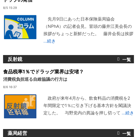
8/5 15:29
先月9日にあった日本保険薬局協会
（NPhA）の記者会見。冒頭の藤井江美会長の
挨拶がちょっと新鮮だった。 藤井会長は挨拶
...続き
反射鏡
食品税率1％でドラッグ業界は安堵？
消費税負担巡る自維協議の行方は
8/6 16:37
政府が来年4月から、飲食料品の消費税を2
年間限定で1％に引き下げる基本方針を閣議決
定した。 与野党内の異論を押し切って
...続き
薬局経営