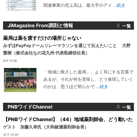
関連事業の売上高は、最大手のアイ
...続き
JiMagazine From調剤と情報
薬局は薬を渡すだけの場所じゃない
みずほPayPayドームリレーマラソンを通じて伝えたいこと 大野
繁樹（株式会社なの花九州 代表取締役社長）
8/4 10:48
「地域に根ざした薬局」。よく耳にする言葉で
あるが、それが何を意味し、どう体現していく
のかは、思うほど明らかで
...続き
PNBワイドChannel
【PNBワイドChannel】（44）地域薬剤師会、どう動いた
ゲスト 加藤久幸氏（大和綾瀬薬剤師会長）
4/17 12:00