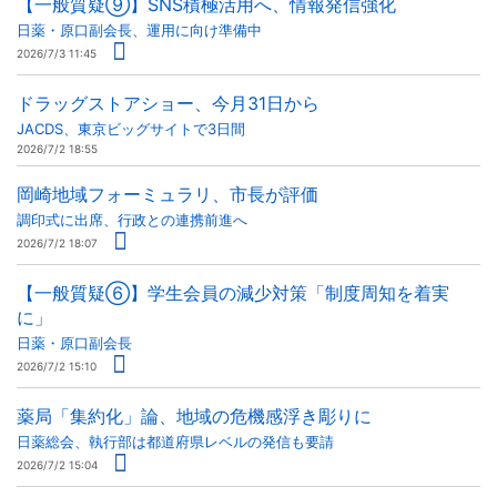
【一般質疑⑨】SNS積極活用へ、情報発信強化
日薬・原口副会長、運用に向け準備中
2026/7/3 11:45
ドラッグストアショー、今月31日から
JACDS、東京ビッグサイトで3日間
2026/7/2 18:55
岡崎地域フォーミュラリ、市長が評価
調印式に出席、行政との連携前進へ
2026/7/2 18:07
【一般質疑⑥】学生会員の減少対策「制度周知を着実
に」
日薬・原口副会長
2026/7/2 15:10
薬局「集約化」論、地域の危機感浮き彫りに
日薬総会、執行部は都道府県レベルの発信も要請
2026/7/2 15:04