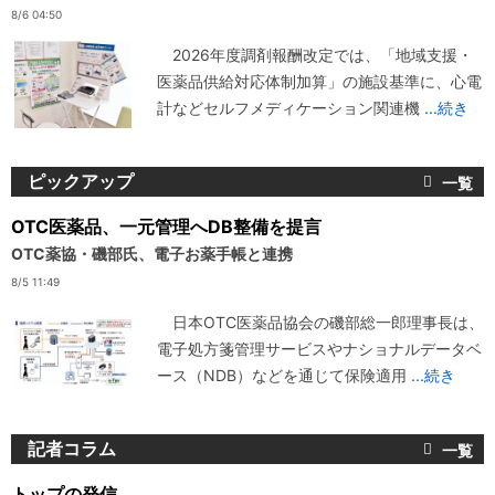
8/6 04:50
2026年度調剤報酬改定では、「地域支援・
医薬品供給対応体制加算」の施設基準に、心電
計などセルフメディケーション関連機
...続き
ピックアップ
OTC医薬品、一元管理へDB整備を提言
OTC薬協・磯部氏、電子お薬手帳と連携
8/5 11:49
日本OTC医薬品協会の磯部総一郎理事長は、
電子処方箋管理サービスやナショナルデータベ
ース（NDB）などを通じて保険適用
...続き
記者コラム
トップの発信