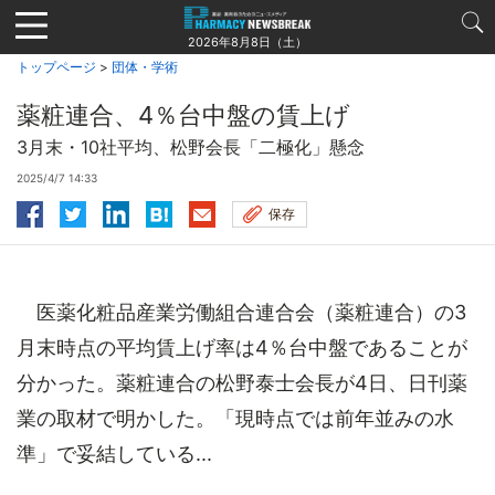
Jump
to
2026年8月8日（土）
navigation
トップページ
>
団体・学術
薬粧連合、4％台中盤の賃上げ
3月末・10社平均、松野会長「二極化」懸念
2025/4/7 14:33
保存
医薬化粧品産業労働組合連合会（薬粧連合）の3
月末時点の平均賃上げ率は4％台中盤であることが
分かった。薬粧連合の松野泰士会長が4日、日刊薬
業の取材で明かした。「現時点では前年並みの水
準」で妥結している...