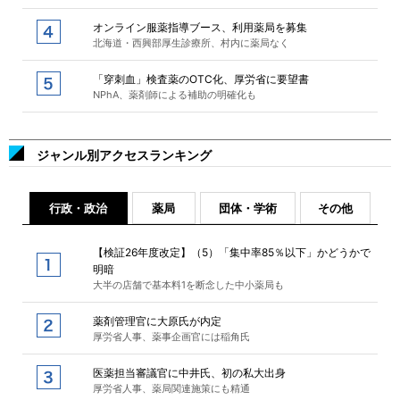
オンライン服薬指導ブース、利用薬局を募集
北海道・西興部厚生診療所、村内に薬局なく
「穿刺血」検査薬のOTC化、厚労省に要望書
NPhA、薬剤師による補助の明確化も
ジャンル別アクセスランキング
行政・政治
薬局
団体・学術
その他
【検証26年度改定】（5）「集中率85％以下」かどうかで
明暗
大半の店舗で基本料1を断念した中小薬局も
薬剤管理官に大原氏が内定
厚労省人事、薬事企画官には稲角氏
医薬担当審議官に中井氏、初の私大出身
厚労省人事、薬局関連施策にも精通