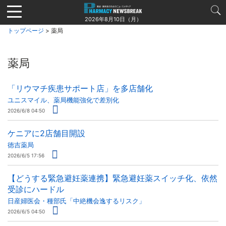
Jump
to
2026年8月10日（月）
navigation
トップページ
> 薬局
薬局
「リウマチ疾患サポート店」を多店舗化
ユニスマイル、薬局機能強化で差別化
2026/6/8 04:50
ケニアに2店舗目開設
徳吉薬局
2026/6/5 17:56
【どうする緊急避妊薬連携】緊急避妊薬スイッチ化、依然
受診にハードル
日産婦医会・種部氏「中絶機会逸するリスク」
2026/6/5 04:50