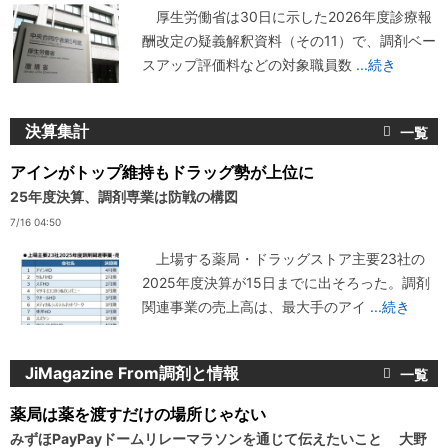
厚生労働省は30日に示した2026年度診療報
酬改定の疑義解釈資料（その11）で、調剤ベー
スアップ評価料などの対象職員数
...続き
決算集計
アインがトップ維持もドラッグ勢が上位に
25年度決算、調剤専業は防戦の構図
7/16 04:50
上場する薬局・ドラッグストア主要23社の
2025年度決算が15日までに出そろった。調剤
関連事業の売上高は、最大手のアイ
...続き
JiMagazine From調剤と情報
薬局は薬を渡すだけの場所じゃない
みずほPayPayドームリレーマラソンを通じて伝えたいこと 大野