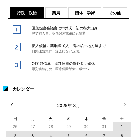
行政・政治
薬局
団体・学術
その他
医薬担当審議官に中井氏、初の私大出身
厚労省人事、薬局関連施策にも精通
新人候補に薬剤師10人、春の統一地方選まで
日薬連盟集計「過去にない規模」
OTC類似薬、追加負担の例外を明確化
厚労省検討会、医療保険部会に報告へ
カレンダー
2026年 8月
日
月
火
水
木
金
土
26
27
28
29
30
31
1
2
3
4
5
6
7
8