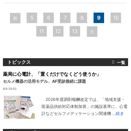
ペ
5
6
7
8
9
10
前
ー
11
12
13
次
ジ
トピックス
薬局に心電計、「置くだけでなくどう使うか」
セルメ機器の活用モデル、AF受診接続に課題
8/6 04:50
2026年度調剤報酬改定では、「地域支援・
医薬品供給対応体制加算」の施設基準に、心電
計などセルフメディケーション関連機
...続き