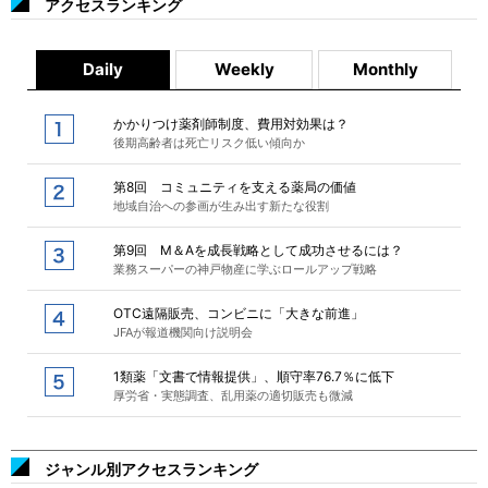
アクセスランキング
Daily
Weekly
Monthly
かかりつけ薬剤師制度、費用対効果は？
後期高齢者は死亡リスク低い傾向か
第8回 コミュニティを支える薬局の価値
地域自治への参画が生み出す新たな役割
第9回 M＆Aを成長戦略として成功させるには？
業務スーパーの神戸物産に学ぶロールアップ戦略
OTC遠隔販売、コンビニに「大きな前進」
JFAが報道機関向け説明会
1類薬「文書で情報提供」、順守率76.7％に低下
厚労省・実態調査、乱用薬の適切販売も微減
ジャンル別アクセスランキング