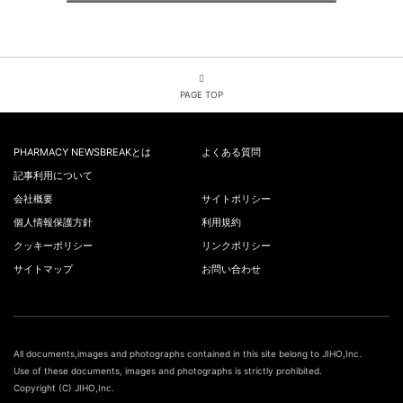
PAGE TOP
PHARMACY NEWSBREAKとは
よくある質問
記事利用について
会社概要
サイトポリシー
個人情報保護方針
利用規約
クッキーポリシー
リンクポリシー
サイトマップ
お問い合わせ
All documents,images and photographs contained in this site belong to JIHO,Inc.
Use of these documents, images and photographs is strictly prohibited.
Copyright (C) JIHO,Inc.