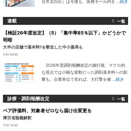
台市太白区）は今後も、医療モール内を
...続き
連載
【検証26年度改定】（5）「集中率85％以下」かどうかで
明暗
大半の店舗で基本料1を断念した中小薬局も
7/31 04:50
2026年度調剤報酬改定の施行後、マクロ的
な視点では小幅な変動だった調剤基本料への影
響も、企業単位で見れば、大打撃を被
...続き
診療・調剤報酬改定
ベア評価料、対象者ゼロなら届け出変更を
厚労省疑義解釈
7/31 12:30