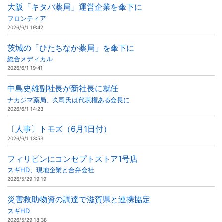
大阪「キタバ薬局」運営企業を傘下に
フロンティア
2026/6/1 19:42
茨城の「ひたちなか薬局」を傘下に
総合メディカル
2026/6/1 19:41
中島史雄副社長が新社長に就任
ナカジマ薬局、久司氏は代表権ある会長に
2026/6/1 14:23
〔人事〕トモズ（6月1日付）
2026/6/1 13:53
フィリピンにコンセプトストア1号店
スギHD、現地企業と合弁会社
2026/5/29 19:19
災害救助物資の調達で滋賀県と連携協定
スギHD
2026/5/29 18:38