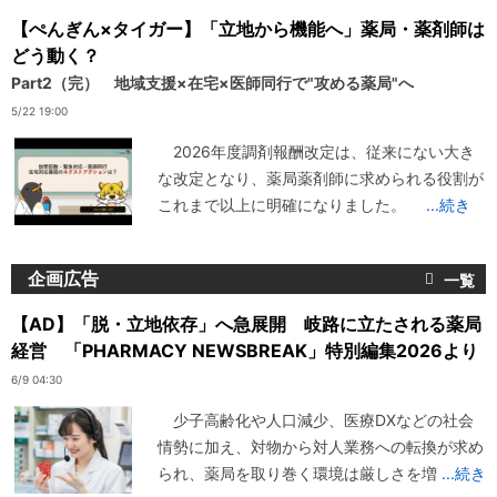
【ぺんぎん×タイガー】「立地から機能へ」薬局・薬剤師は
どう動く？
Part2（完） 地域支援×在宅×医師同行で"攻める薬局"へ
5/22 19:00
2026年度調剤報酬改定は、従来にない大き
な改定となり、薬局薬剤師に求められる役割が
これまで以上に明確になりました。
...続き
企画広告
【AD】「脱・立地依存」へ急展開 岐路に立たされる薬局
経営 「PHARMACY NEWSBREAK」特別編集2026より
6/9 04:30
少子高齢化や人口減少、医療DXなどの社会
情勢に加え、対物から対人業務への転換が求め
られ、薬局を取り巻く環境は厳しさを増
...続き