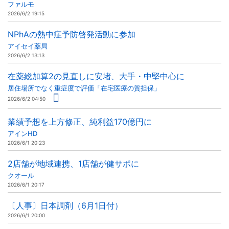
ファルモ
2026/6/2 19:15
NPhAの熱中症予防啓発活動に参加
アイセイ薬局
2026/6/2 13:13
在薬総加算2の見直しに安堵、大手・中堅中心に
居住場所でなく重症度で評価「在宅医療の質担保」
2026/6/2 04:50
業績予想を上方修正、純利益170億円に
アインHD
2026/6/1 20:23
2店舗が地域連携、1店舗が健サポに
クオール
2026/6/1 20:17
〔人事〕日本調剤（6月1日付）
2026/6/1 20:00