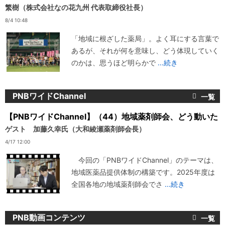
繁樹（株式会社なの花九州 代表取締役社長）
8/4 10:48
「地域に根ざした薬局」。よく耳にする言葉で
あるが、それが何を意味し、どう体現していく
のかは、思うほど明らかで
...続き
PNBワイドChannel
【PNBワイドChannel】（44）地域薬剤師会、どう動いた
ゲスト 加藤久幸氏（大和綾瀬薬剤師会長）
4/17 12:00
今回の「PNBワイドChannel」のテーマは、
地域医薬品提供体制の構築です。2025年度は
全国各地の地域薬剤師会でさ
...続き
PNB動画コンテンツ