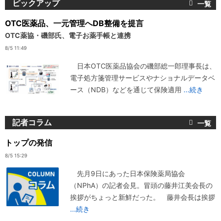
ピックアップ
OTC医薬品、一元管理へDB整備を提言
OTC薬協・磯部氏、電子お薬手帳と連携
8/5 11:49
日本OTC医薬品協会の磯部総一郎理事長は、
電子処方箋管理サービスやナショナルデータベ
ース（NDB）などを通じて保険適用
...続き
記者コラム
トップの発信
8/5 15:29
先月9日にあった日本保険薬局協会
（NPhA）の記者会見。冒頭の藤井江美会長の
挨拶がちょっと新鮮だった。 藤井会長は挨拶
...続き