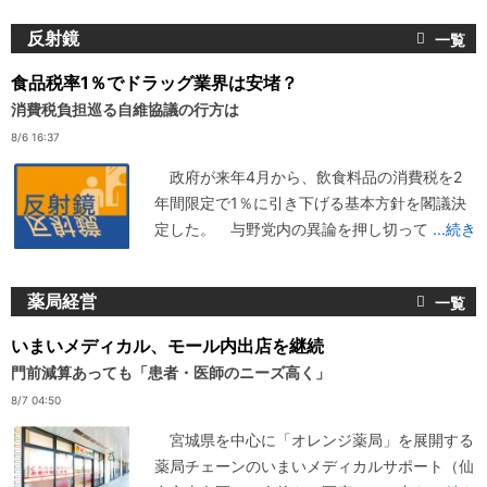
反射鏡
食品税率1％でドラッグ業界は安堵？
消費税負担巡る自維協議の行方は
8/6 16:37
政府が来年4月から、飲食料品の消費税を2
年間限定で1％に引き下げる基本方針を閣議決
定した。 与野党内の異論を押し切って
...続き
薬局経営
いまいメディカル、モール内出店を継続
門前減算あっても「患者・医師のニーズ高く」
8/7 04:50
宮城県を中心に「オレンジ薬局」を展開する
薬局チェーンのいまいメディカルサポート（仙