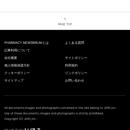
PAGE TOP
PHARMACY NEWSBREAKとは
よくある質問
記事利用について
会社概要
サイトポリシー
個人情報保護方針
利用規約
クッキーポリシー
リンクポリシー
サイトマップ
お問い合わせ
All documents,images and photographs contained in this site belong to JIHO,Inc.
Use of these documents, images and photographs is strictly prohibited.
Copyright (C) JIHO,Inc.