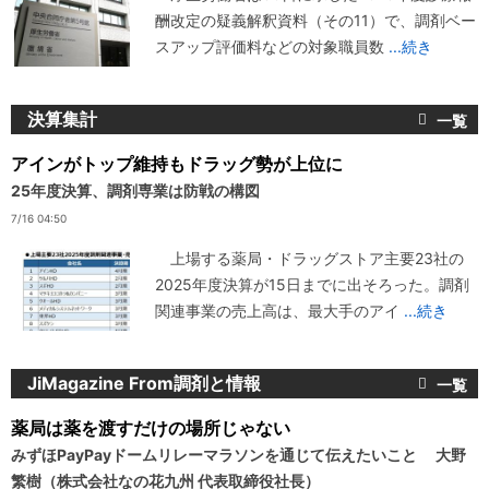
酬改定の疑義解釈資料（その11）で、調剤ベー
スアップ評価料などの対象職員数
...続き
決算集計
アインがトップ維持もドラッグ勢が上位に
25年度決算、調剤専業は防戦の構図
7/16 04:50
上場する薬局・ドラッグストア主要23社の
2025年度決算が15日までに出そろった。調剤
関連事業の売上高は、最大手のアイ
...続き
JiMagazine From調剤と情報
薬局は薬を渡すだけの場所じゃない
みずほPayPayドームリレーマラソンを通じて伝えたいこと 大野
繁樹（株式会社なの花九州 代表取締役社長）