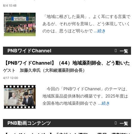
8/4 10:48
「地域に根ざした薬局」。よく耳にする言葉で
あるが、それが何を意味し、どう体現していく
のかは、思うほど明らかで
...続き
PNBワイドChannel
【PNBワイドChannel】（44）地域薬剤師会、どう動いた
ゲスト 加藤久幸氏（大和綾瀬薬剤師会長）
4/17 12:00
今回の「PNBワイドChannel」のテーマは、
地域医薬品提供体制の構築です。2025年度は
全国各地の地域薬剤師会でさ
...続き
PNB動画コンテンツ