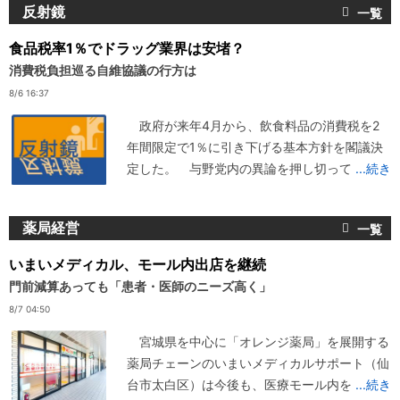
反射鏡
食品税率1％でドラッグ業界は安堵？
消費税負担巡る自維協議の行方は
8/6 16:37
政府が来年4月から、飲食料品の消費税を2
年間限定で1％に引き下げる基本方針を閣議決
定した。 与野党内の異論を押し切って
...続き
薬局経営
いまいメディカル、モール内出店を継続
門前減算あっても「患者・医師のニーズ高く」
8/7 04:50
宮城県を中心に「オレンジ薬局」を展開する
薬局チェーンのいまいメディカルサポート（仙
台市太白区）は今後も、医療モール内を
...続き