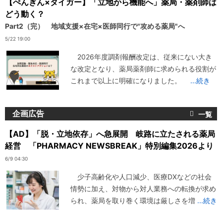
【ぺんぎん×タイガー】「立地から機能へ」薬局・薬剤師は
どう動く？
Part2（完） 地域支援×在宅×医師同行で"攻める薬局"へ
5/22 19:00
2026年度調剤報酬改定は、従来にない大き
な改定となり、薬局薬剤師に求められる役割が
これまで以上に明確になりました。
...続き
企画広告
【AD】「脱・立地依存」へ急展開 岐路に立たされる薬局
経営 「PHARMACY NEWSBREAK」特別編集2026より
6/9 04:30
少子高齢化や人口減少、医療DXなどの社会
情勢に加え、対物から対人業務への転換が求め
られ、薬局を取り巻く環境は厳しさを増
...続き