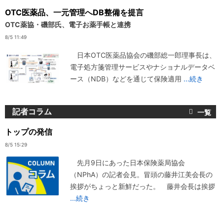
OTC医薬品、一元管理へDB整備を提言
OTC薬協・磯部氏、電子お薬手帳と連携
8/5 11:49
日本OTC医薬品協会の磯部総一郎理事長は、
電子処方箋管理サービスやナショナルデータベ
ース（NDB）などを通じて保険適用
...続き
記者コラム
トップの発信
8/5 15:29
先月9日にあった日本保険薬局協会
（NPhA）の記者会見。冒頭の藤井江美会長の
挨拶がちょっと新鮮だった。 藤井会長は挨拶
...続き