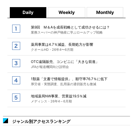
Daily
Weekly
Monthly
第9回 M＆Aを成長戦略として成功させるには？
業務スーパーの神戸物産に学ぶロールアップ戦略
薬局事業は4.7％減益、長期処方が影響
クオールHD・26年4〜6月期
OTC遠隔販売、コンビニに「大きな前進」
JFAが報道機関向け説明会
1類薬「文書で情報提供」、順守率76.7％に低下
厚労省・実態調査、乱用薬の適切販売も微減
地域薬局NW事業、営業益19.5％減
メディシス・26年4～6月期
ジャンル別アクセスランキング