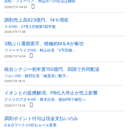
浜松・フォーリア、周辺市への出店は継続
2026/7/10 04:50
調剤売上高823億円、14％増収
スギHD・27年2月期第1四半期
2026/7/9 17:38
3期ぶり通期黒字、積極的M＆Aが奏功
ファーマライズHD・秋山社長「V字回復」
2026/7/9 14:04
統合シナジー初年度150億円、四国で共同配送
ツルハHD・鶴羽社長「確度高い数字」
2026/7/8 19:15
イオンとの提携解消、PB仕入停止が売上影響
クスリのアオキHD・青木社長、独自PBで補完へ
2026/7/7 15:28
調剤ポイント付与は現金支払いのみ
G＆GワークスHDもルール変更