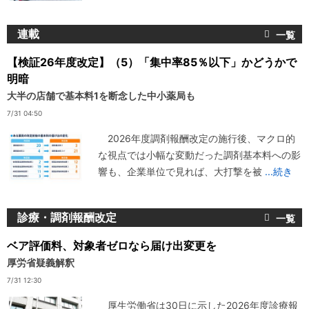
連載
【検証26年度改定】（5）「集中率85％以下」かどうかで
明暗
大半の店舗で基本料1を断念した中小薬局も
7/31 04:50
2026年度調剤報酬改定の施行後、マクロ的
な視点では小幅な変動だった調剤基本料への影
響も、企業単位で見れば、大打撃を被
...続き
診療・調剤報酬改定
ベア評価料、対象者ゼロなら届け出変更を
厚労省疑義解釈
7/31 12:30
厚生労働省は30日に示した2026年度診療報