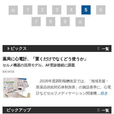
ペ
1
2
3
4
5
6
前
ー
7
8
9
次
ジ
トピックス
薬局に心電計、「置くだけでなくどう使うか」
セルメ機器の活用モデル、AF受診接続に課題
8/6 04:50
2026年度調剤報酬改定では、「地域支援・
医薬品供給対応体制加算」の施設基準に、心電
計などセルフメディケーション関連機
...続き
ピックアップ