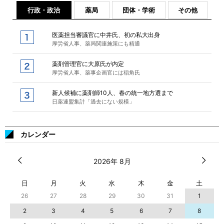
行政・政治
薬局
団体・学術
その他
医薬担当審議官に中井氏、初の私大出身
厚労省人事、薬局関連施策にも精通
薬剤管理官に大原氏が内定
厚労省人事、薬事企画官には稲角氏
新人候補に薬剤師10人、春の統一地方選まで
日薬連盟集計「過去にない規模」
カレンダー
2026年 8月
日
月
火
水
木
金
土
26
27
28
29
30
31
1
2
3
4
5
6
7
8