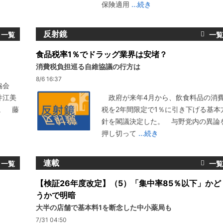
保険適用
...続き
反射鏡
食品税率1％でドラッグ業界は安堵？
消費税負担巡る自維協議の行方は
8/6 16:37
協会
井江美
政府が来年4月から、飲食料品の消
。 藤
税を2年間限定で1％に引き下げる基本
針を閣議決定した。 与野党内の異論
押し切って
...続き
連載
【検証26年度改定】（5）「集中率85％以下」かど
うかで明暗
大半の店舗で基本料1を断念した中小薬局も
7/31 04:50