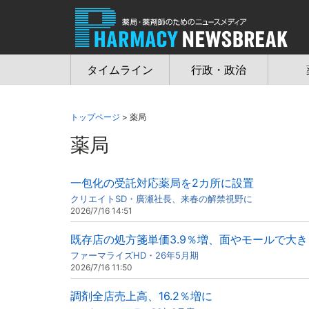
Jump
to
navigation
タイムライン
行政・政治
トップページ
> 薬局
薬局
一包化の受託対応薬局を2カ所に設置
クリエイトSD・廣瀬社長、来春の解禁視野に
2026/7/16 14:51
既存店の処方箋単価3.9％増、面やモールで大き
ファーマライズHD・26年5月期
2026/7/16 11:50
調剤全店売上高、16.2％増に