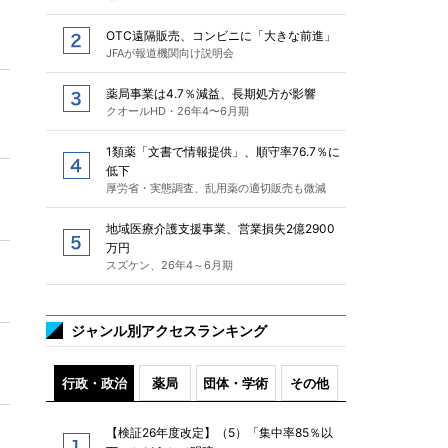
OTC遠隔販売、コンビニに「大きな前進」
JFAが報道機関向け説明会
薬局事業は4.7％減益、長期処方が影響
クオールHD・26年4〜6月期
1類薬「文書で情報提供」、順守率76.7％に
低下
厚労省・実態調査、乱用薬の適切販売も微減
地域医療介護支援事業、営業損失2億2900
万円
スズケン、26年4～6月期
ジャンル別アクセスランキング
行政・政治
薬局
団体・学術
その他
【検証26年度改定】（5）「集中率85％以