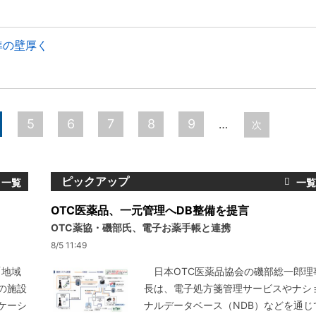
準の壁厚く
5
6
7
8
9
…
次
ピックアップ
OTC医薬品、一元管理へDB整備を提言
OTC薬協・磯部氏、電子お薬手帳と連携
8/5 11:49
「地域
日本OTC医薬品協会の磯部総一郎理
の施設
長は、電子処方箋管理サービスやナシ
ケーシ
ナルデータベース（NDB）などを通じ