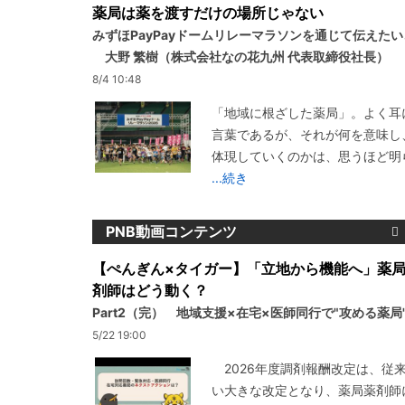
薬局は薬を渡すだけの場所じゃない
みずほPayPayドームリレーマラソンを通じて伝えた
大野 繁樹（株式会社なの花九州 代表取締役社長）
8/4 10:48
「地域に根ざした薬局」。よく耳
言葉であるが、それが何を意味し
体現していくのかは、思うほど明
...続き
PNB動画コンテンツ
【ぺんぎん×タイガー】「立地から機能へ」薬
剤師はどう動く？
Part2（完） 地域支援×在宅×医師同行で"攻める薬局
5/22 19:00
2026年度調剤報酬改定は、従
い大きな改定となり、薬局薬剤師