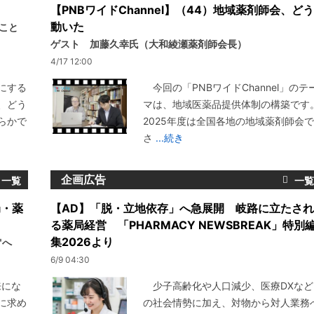
【PNBワイドChannel】（44）地域薬剤師会、どう
動いた
いこと
ゲスト 加藤久幸氏（大和綾瀬薬剤師会長）
4/17 12:00
にする
今回の「PNBワイドChannel」のテ
、どう
マは、地域医薬品提供体制の構築です
らかで
2025年度は全国各地の地域薬剤師会で
さ
...続き
企画広告
局・薬
【AD】「脱・立地依存」へ急展開 岐路に立たされ
る薬局経営 「PHARMACY NEWSBREAK」特別
集2026より
"へ
6/9 04:30
来にな
少子高齢化や人口減少、医療DXなど
に求め
の社会情勢に加え、対物から対人業務