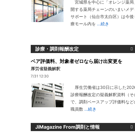
宮城県を中心に「オレンジ薬局
開する薬局チェーンのいまいメデ
サポート（仙台市太白区）は今後
療モール内を
...続き
診療・調剤報酬改定
ベア評価料、対象者ゼロなら届け出変更を
厚労省疑義解釈
7/31 12:30
厚生労働省は30日に示した202
診療報酬改定の疑義解釈資料（その
で、調剤ベースアップ評価料など
職員数
...続き
JiMagazine From調剤と情報