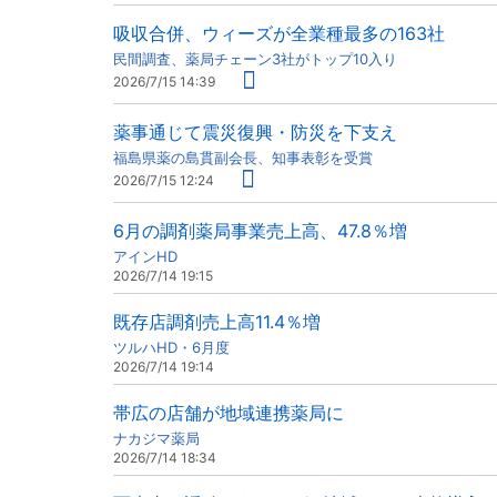
吸収合併、ウィーズが全業種最多の163社
民間調査、薬局チェーン3社がトップ10入り
2026/7/15 14:39
薬事通じて震災復興・防災を下支え
福島県薬の島貫副会長、知事表彰を受賞
2026/7/15 12:24
6月の調剤薬局事業売上高、47.8％増
アインHD
2026/7/14 19:15
既存店調剤売上高11.4％増
ツルハHD・6月度
2026/7/14 19:14
帯広の店舗が地域連携薬局に
ナカジマ薬局
2026/7/14 18:34