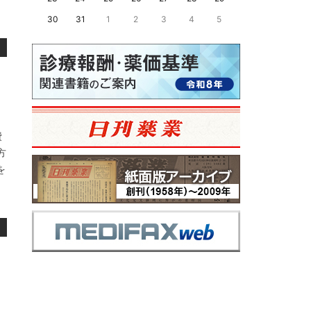
30
31
1
2
3
4
5
費
方
を