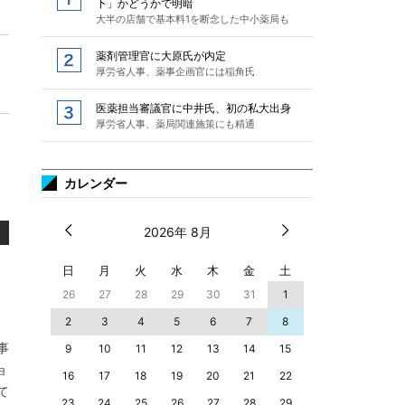
下」かどうかで明暗
大半の店舗で基本料1を断念した中小薬局も
薬剤管理官に大原氏が内定
厚労省人事、薬事企画官には稲角氏
医薬担当審議官に中井氏、初の私大出身
厚労省人事、薬局関連施策にも精通
カレンダー
2026年 8月
日
月
火
水
木
金
土
26
27
28
29
30
31
1
2
3
4
5
6
7
8
事
9
10
11
12
13
14
15
ョ
16
17
18
19
20
21
22
て
23
24
25
26
27
28
29