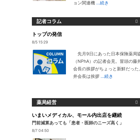
ョン関連機
...続き
記者コラム
トップの発信
8/5 15:29
先月9日にあった日本保険薬局
（NPhA）の記者会見。冒頭の藤
会長の挨拶がちょっと新鮮だった
井会長は挨拶
...続き
薬局経営
いまいメディカル、モール内出店を継続
門前減算あっても「患者・医師のニーズ高く」
8/7 04:50