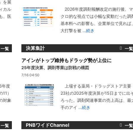
」を展
ィカル
2026年度調剤報酬改定の施行後、マ
も、医
クロ的な視点では小幅な変動だった調
基本料への影響も、企業単位で見れば
大打撃を被
...続き
決算集計
アインがトップ維持もドラッグ勢が上位に
25年度決算、調剤専業は防戦の構図
7/16 04:50
6年度
上場する薬局・ドラッグストア主要
11）
23社の2025年度決算が15日までに出
の対象
ろった。調剤関連事業の売上高は、最
手のアイ
...続き
PNBワイドChannel