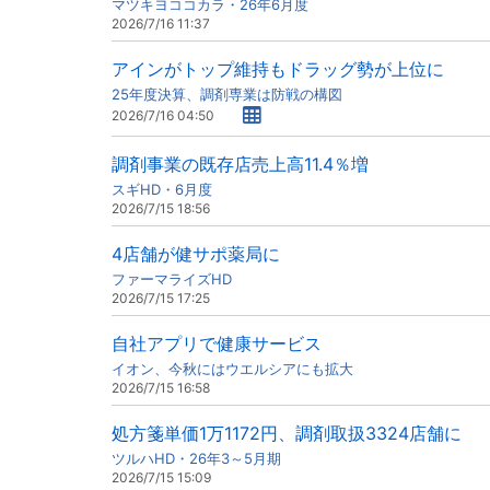
マツキヨココカラ・26年6月度
2026/7/16 11:37
アインがトップ維持もドラッグ勢が上位に
25年度決算、調剤専業は防戦の構図
2026/7/16 04:50
調剤事業の既存店売上高11.4％増
スギHD・6月度
2026/7/15 18:56
4店舗が健サポ薬局に
ファーマライズHD
2026/7/15 17:25
自社アプリで健康サービス
イオン、今秋にはウエルシアにも拡大
2026/7/15 16:58
処方箋単価1万1172円、調剤取扱3324店舗に
ツルハHD・26年3～5月期
2026/7/15 15:09