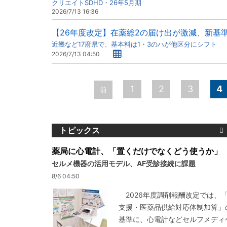
クリエイトSDHD・26年5月期
2026/7/13 16:36
【26年度改定】在薬総2の届け出が激減、新基
近畿など17府県で、基本料は1・3のハが他区分にシフト
2026/7/13 04:50
ペ
1
2
3
4
前
ー
ジ
トピックス
薬局に心電計、「置くだけでなくどう使うか」
セルメ機器の活用モデル、AF受診接続に課題
8/6 04:50
2026年度調剤報酬改定では、
支援・医薬品供給対応体制加算」
基準に、心電計などセルフメディ