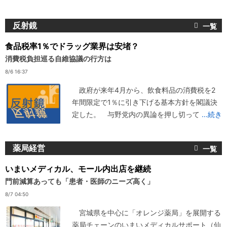
反射鏡
食品税率1％でドラッグ業界は安堵？
消費税負担巡る自維協議の行方は
8/6 16:37
政府が来年4月から、飲食料品の消費税を2
年間限定で1％に引き下げる基本方針を閣議決
定した。 与野党内の異論を押し切って
...続き
薬局経営
いまいメディカル、モール内出店を継続
門前減算あっても「患者・医師のニーズ高く」
8/7 04:50
宮城県を中心に「オレンジ薬局」を展開する
薬局チェーンのいまいメディカルサポート（仙