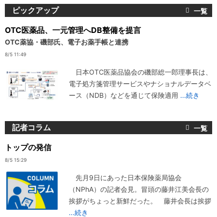
ピックアップ
OTC医薬品、一元管理へDB整備を提言
OTC薬協・磯部氏、電子お薬手帳と連携
8/5 11:49
日本OTC医薬品協会の磯部総一郎理事長は、
電子処方箋管理サービスやナショナルデータベ
ース（NDB）などを通じて保険適用
...続き
記者コラム
トップの発信
8/5 15:29
先月9日にあった日本保険薬局協会
（NPhA）の記者会見。冒頭の藤井江美会長の
挨拶がちょっと新鮮だった。 藤井会長は挨拶
...続き