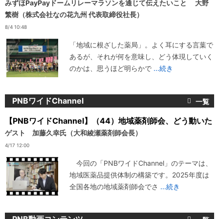
みずほPayPayドームリレーマラソンを通じて伝えたいこと 大野
繁樹（株式会社なの花九州 代表取締役社長）
8/4 10:48
「地域に根ざした薬局」。よく耳にする言葉で
あるが、それが何を意味し、どう体現していく
のかは、思うほど明らかで
...続き
PNBワイドChannel
【PNBワイドChannel】（44）地域薬剤師会、どう動いた
ゲスト 加藤久幸氏（大和綾瀬薬剤師会長）
4/17 12:00
今回の「PNBワイドChannel」のテーマは、
地域医薬品提供体制の構築です。2025年度は
全国各地の地域薬剤師会でさ
...続き