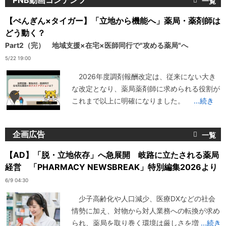
PNB動画コンテンツ
【ぺんぎん×タイガー】「立地から機能へ」薬局・薬剤師は
どう動く？
Part2（完） 地域支援×在宅×医師同行で"攻める薬局"へ
5/22 19:00
2026年度調剤報酬改定は、従来にない大き
な改定となり、薬局薬剤師に求められる役割が
これまで以上に明確になりました。
...続き
企画広告
【AD】「脱・立地依存」へ急展開 岐路に立たされる薬局
経営 「PHARMACY NEWSBREAK」特別編集2026より
6/9 04:30
少子高齢化や人口減少、医療DXなどの社会
情勢に加え、対物から対人業務への転換が求め
られ、薬局を取り巻く環境は厳しさを増
...続き