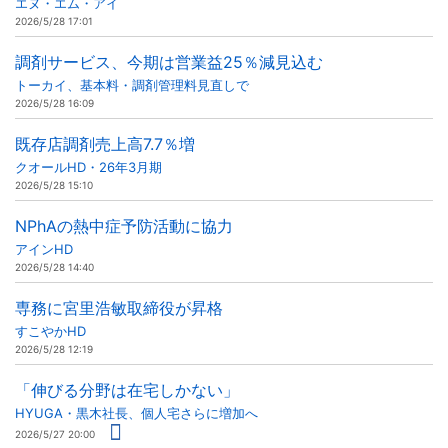
エヌ・エム・アイ
2026/5/28 17:01
調剤サービス、今期は営業益25％減見込む
トーカイ、基本料・調剤管理料見直しで
2026/5/28 16:09
既存店調剤売上高7.7％増
クオールHD・26年3月期
2026/5/28 15:10
NPhAの熱中症予防活動に協力
アインHD
2026/5/28 14:40
専務に宮里浩敏取締役が昇格
すこやかHD
2026/5/28 12:19
「伸びる分野は在宅しかない」
HYUGA・黒木社長、個人宅さらに増加へ
2026/5/27 20:00