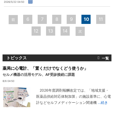
2026/5/22 04:50
ペ
6
7
8
9
10
11
前
ー
12
13
14
次
ジ
トピックス
薬局に心電計、「置くだけでなくどう使うか」
セルメ機器の活用モデル、AF受診接続に課題
8/6 04:50
2026年度調剤報酬改定では、「地域支援・
医薬品供給対応体制加算」の施設基準に、心電
計などセルフメディケーション関連機
...続き