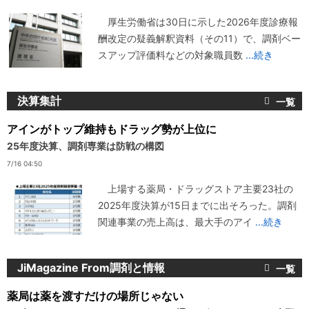
厚生労働省は30日に示した2026年度診療報
酬改定の疑義解釈資料（その11）で、調剤ベー
スアップ評価料などの対象職員数
...続き
決算集計
アインがトップ維持もドラッグ勢が上位に
25年度決算、調剤専業は防戦の構図
7/16 04:50
上場する薬局・ドラッグストア主要23社の
2025年度決算が15日までに出そろった。調剤
関連事業の売上高は、最大手のアイ
...続き
JiMagazine From調剤と情報
薬局は薬を渡すだけの場所じゃない