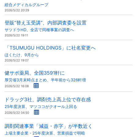
総合メディカルグループ
2026/5/22 20:29
登販“替え玉受講”、内部調査委を設置
サツドラHD、全店で同種事案の調査へ
2026/5/22 19:11
「TSUMUGU HOLDINGS」に社名変更へ
ほくたけ、9月から
2026/5/22 19:07
健サポ薬局、全国3591軒に
厚労省3月末時点まとめ、半年前から326軒増
2026/5/22 16:08
ドラッグ3社、調剤売上高上位で存在感
25年度決算、マツココがクオール上回る
2026/5/22 04:50
調剤関連事業「減益・赤字」が半数近く
上場主要企業・25年度決算、営業損益で明暗