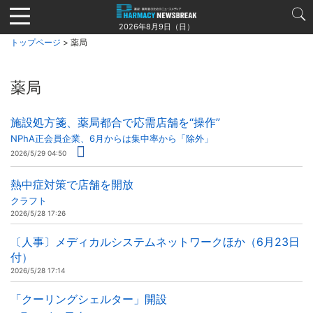
Jump
to
2026年8月9日（日）
navigation
トップページ
> 薬局
薬局
施設処方箋、薬局都合で応需店舗を“操作”
NPhA正会員企業、6月からは集中率から「除外」
2026/5/29 04:50
熱中症対策で店舗を開放
クラフト
2026/5/28 17:26
〔人事〕メディカルシステムネットワークほか（6月23日
付）
2026/5/28 17:14
「クーリングシェルター」開設