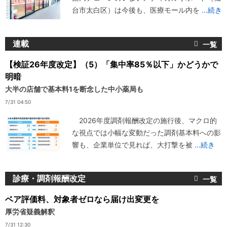
台市太白区）は今後も、医療モール内を
...続き
連載
【検証26年度改定】（5）「集中率85％以下」かどうかで
明暗
大半の店舗で基本料1を断念した中小薬局も
7/31 04:50
2026年度調剤報酬改定の施行後、マクロ的
な視点では小幅な変動だった調剤基本料への影
響も、企業単位で見れば、大打撃を被
...続き
診療・調剤報酬改定
ベア評価料、対象者ゼロなら届け出変更を
厚労省疑義解釈
7/31 12:30