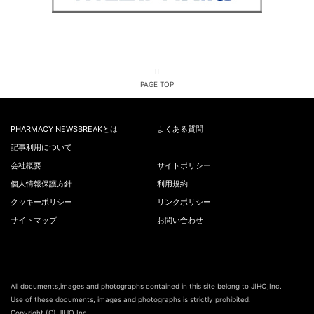
PAGE TOP
PHARMACY NEWSBREAKとは
よくある質問
記事利用について
会社概要
サイトポリシー
個人情報保護方針
利用規約
クッキーポリシー
リンクポリシー
サイトマップ
お問い合わせ
All documents,images and photographs contained in this site belong to JIHO,Inc.
Use of these documents, images and photographs is strictly prohibited.
Copyright (C) JIHO,Inc.