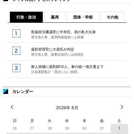
行政・政治
薬局
団体・学術
その他
医薬担当審議官に中井氏、初の私大出身
厚労省人事、薬局関連施策にも精通
薬剤管理官に大原氏が内定
厚労省人事、薬事企画官には稲角氏
新人候補に薬剤師10人、春の統一地方選まで
日薬連盟集計「過去にない規模」
カレンダー
2026年 8月
日
月
火
水
木
金
土
26
27
28
29
30
31
1