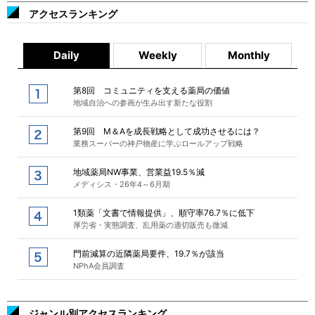
アクセスランキング
Daily
Weekly
Monthly
第8回 コミュニティを支える薬局の価値
地域自治への参画が生み出す新たな役割
第9回 M＆Aを成長戦略として成功させるには？
業務スーパーの神戸物産に学ぶロールアップ戦略
地域薬局NW事業、営業益19.5％減
メディシス・26年4～6月期
1類薬「文書で情報提供」、順守率76.7％に低下
厚労省・実態調査、乱用薬の適切販売も微減
門前減算の近隣薬局要件、19.7％が該当
NPhA会員調査
ジャンル別アクセスランキング