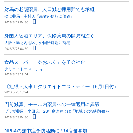
対馬の老舗薬局、人口減と採用難でも承継
ゆに薬局・中村氏「患者の信頼に価値」
2026/5/27 04:50
外国人宿泊エリア、保険薬局の開局相次ぐ
大阪・島之内地区、外国語対応に商機
2026/5/26 04:50
食品スーパー「やおふく」を子会社化
クリエイトエス・ディー
2026/5/25 19:44
〔組織・人事〕クリエイトエス・ディー（6月1日付）
2026/5/25 18:24
門前減算、モール内薬局への一律適用に異議
プラザ薬局・小田氏、28年度改定では「地域での役割評価を」
2026/5/25 04:50
NPhAの熱中症予防活動に794店舗参加