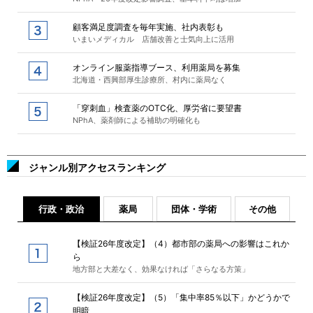
顧客満足度調査を毎年実施、社内表彰も
いまいメディカル 店舗改善と士気向上に活用
オンライン服薬指導ブース、利用薬局を募集
北海道・西興部厚生診療所、村内に薬局なく
「穿刺血」検査薬のOTC化、厚労省に要望書
NPhA、薬剤師による補助の明確化も
ジャンル別アクセスランキング
行政・政治
薬局
団体・学術
その他
【検証26年度改定】（4）都市部の薬局への影響はこれか
ら
地方部と大差なく、効果なければ「さらなる方策」
【検証26年度改定】（5）「集中率85％以下」かどうかで
明暗