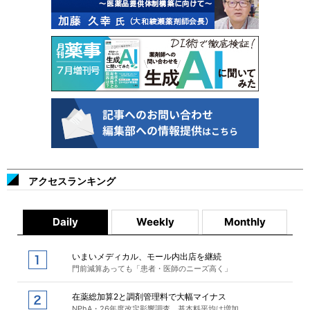
アクセスランキング
Daily
Weekly
Monthly
いまいメディカル、モール内出店を継続
門前減算あっても「患者・医師のニーズ高く」
在薬総加算2と調剤管理料で大幅マイナス
NPhA・26年度改定影響調査、基本料平均は増加