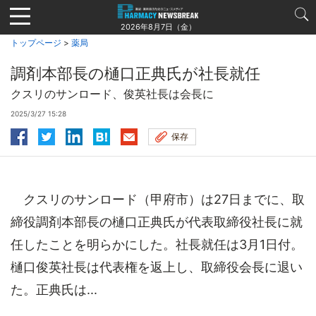
Jump
to
2026年8月7日（金）
navigation
トップページ
>
薬局
調剤本部長の樋口正典氏が社長就任
クスリのサンロード、俊英社長は会長に
2025/3/27 15:28
保存
クスリのサンロード（甲府市）は27日までに、取
締役調剤本部長の樋口正典氏が代表取締役社長に就
任したことを明らかにした。社長就任は3月1日付。
樋口俊英社長は代表権を返上し、取締役会長に退い
た。正典氏は...