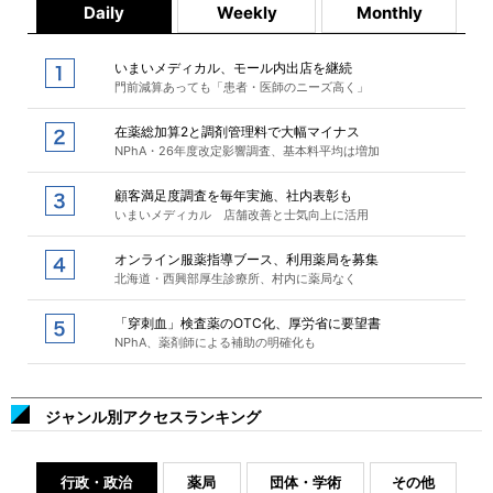
Daily
Weekly
Monthly
いまいメディカル、モール内出店を継続
門前減算あっても「患者・医師のニーズ高く」
在薬総加算2と調剤管理料で大幅マイナス
NPhA・26年度改定影響調査、基本料平均は増加
顧客満足度調査を毎年実施、社内表彰も
いまいメディカル 店舗改善と士気向上に活用
オンライン服薬指導ブース、利用薬局を募集
北海道・西興部厚生診療所、村内に薬局なく
「穿刺血」検査薬のOTC化、厚労省に要望書
NPhA、薬剤師による補助の明確化も
ジャンル別アクセスランキング
行政・政治
薬局
団体・学術
その他