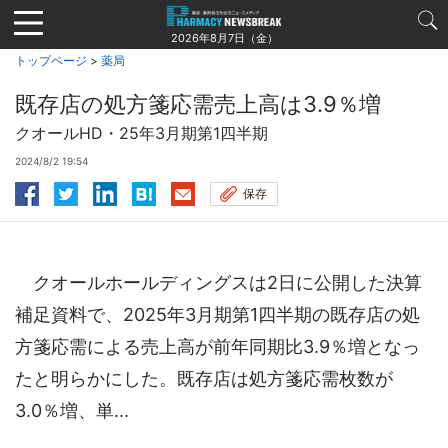
Jump
to
2026年8月7日（金）
navigation
トップページ
>
薬局
既存店の処方箋応需売上高は3.9％増
クオールHD・25年3月期第1四半期
2024/8/2 19:54
保存
クオールホールディングスは2日に公開した決算
補足資料で、2025年3月期第1四半期の既存店の処
方箋応需による売上高が前年同期比3.9％増となっ
たと明らかにした。既存店は処方箋応需枚数が
3.0％増、単...