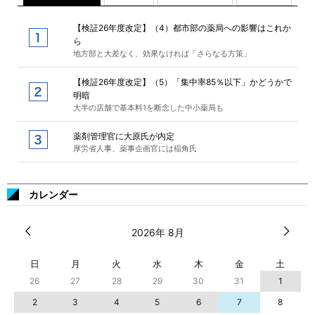
【検証26年度改定】（4）都市部の薬局への影響はこれか
ら
地方部と大差なく、効果なければ「さらなる方策」
【検証26年度改定】（5）「集中率85％以下」かどうかで
明暗
大半の店舗で基本料1を断念した中小薬局も
薬剤管理官に大原氏が内定
厚労省人事、薬事企画官には稲角氏
カレンダー
2026年 8月
日
月
火
水
木
金
土
26
27
28
29
30
31
1
2
3
4
5
6
7
8