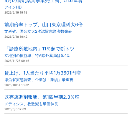
4月の調剤薬局事業売上高、51.6％増
アインHD
2026/5/19 19:15
前期倍率トップ、山口東京理科大6倍
文科省、国公立大2次試験志願者数発表
2026/2/18 19:42
「診療所敷地内」11％超で断トツ
立地別の損益率、特A除外薬局は5.4%
2025/11/26 09:46
賃上げ、1人当たり平均1万3601円増
厚労省実態調査、企業は「業績」最重視
2025/10/14 18:32
既存店調剤報酬、第1四半期2.3％増
メディシス、枚数減も単価伸長
2025/8/8 17:09