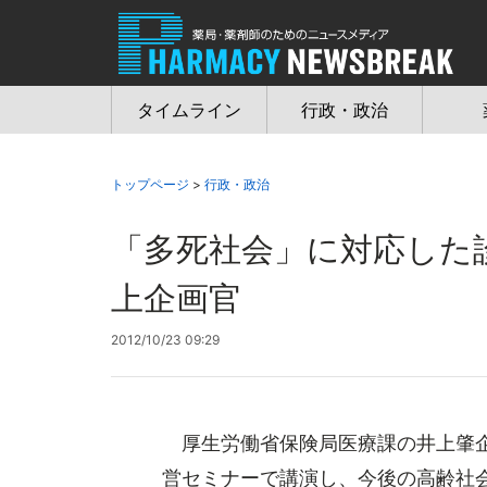
Jump
to
navigation
タイムライン
行政・政治
トップページ
>
行政・政治
「多死社会」に対応した
上企画官
2012/10/23 09:29
厚生労働省保険局医療課の井上肇企
営セミナーで講演し、今後の高齢社