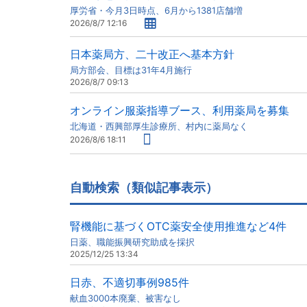
厚労省・今月3日時点、6月から1381店舗増
2026/8/7 12:16
日本薬局方、二十改正へ基本方針
局方部会、目標は31年4月施行
2026/8/7 09:13
オンライン服薬指導ブース、利用薬局を募集
北海道・西興部厚生診療所、村内に薬局なく
2026/8/6 18:11
自動検索（類似記事表示）
腎機能に基づくOTC薬安全使用推進など4件
日薬、職能振興研究助成を採択
2025/12/25 13:34
日赤、不適切事例985件
献血3000本廃棄、被害なし