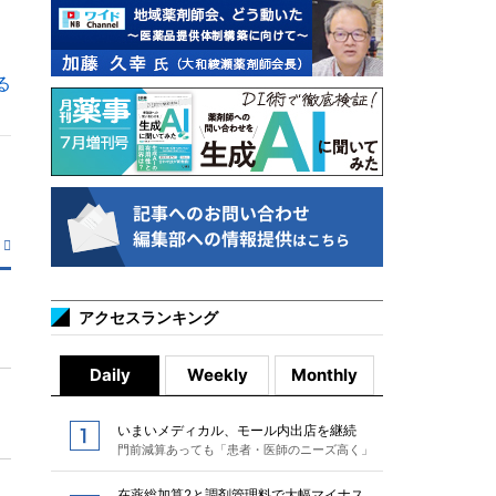
る
アクセスランキング
Daily
Weekly
Monthly
いまいメディカル、モール内出店を継続
門前減算あっても「患者・医師のニーズ高く」
在薬総加算2と調剤管理料で大幅マイナス