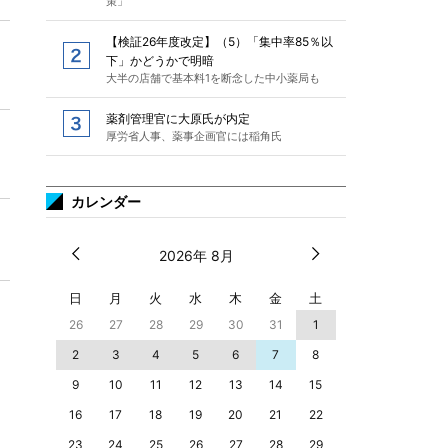
策」
【検証26年度改定】（5）「集中率85％以
下」かどうかで明暗
大半の店舗で基本料1を断念した中小薬局も
薬剤管理官に大原氏が内定
厚労省人事、薬事企画官には稲角氏
カレンダー
2026年 8月
日
月
火
水
木
金
土
26
27
28
29
30
31
1
2
3
4
5
6
7
8
9
10
11
12
13
14
15
16
17
18
19
20
21
22
23
24
25
26
27
28
29