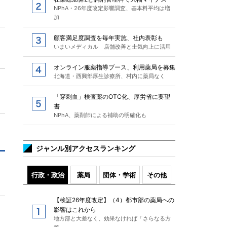
NPhA・26年度改定影響調査、基本料平均は増
加
顧客満足度調査を毎年実施、社内表彰も
いまいメディカル 店舗改善と士気向上に活用
オンライン服薬指導ブース、利用薬局を募集
北海道・西興部厚生診療所、村内に薬局なく
「穿刺血」検査薬のOTC化、厚労省に要望
書
NPhA、薬剤師による補助の明確化も
ジャンル別アクセスランキング
行政・政治
薬局
団体・学術
その他
【検証26年度改定】（4）都市部の薬局への
影響はこれから
地方部と大差なく、効果なければ「さらなる方