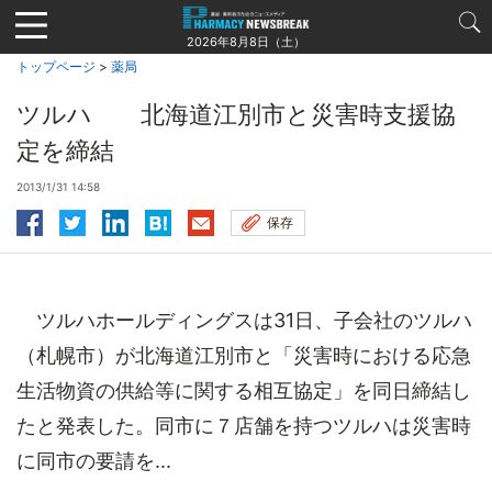
Jump
to
2026年8月8日（土）
navigation
トップページ
>
薬局
ツルハ 北海道江別市と災害時支援協
定を締結
2013/1/31 14:58
保存
ツルハホールディングスは31日、子会社のツルハ
（札幌市）が北海道江別市と「災害時における応急
生活物資の供給等に関する相互協定」を同日締結し
たと発表した。同市に７店舗を持つツルハは災害時
に同市の要請を...