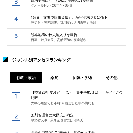
薬局事業は4.7％減益、長期処方が影響
クオールHD・26年4〜6月期
1類薬「文書で情報提供」、順守率76.7％に低下
厚労省・実態調査、乱用薬の適切販売も微減
熊本地震の被災地入りを報告
日薬・岩月会長、高齢医師の廃業懸念
ジャンル別アクセスランキング
行政・政治
薬局
団体・学術
その他
【検証26年度改定】（5）「集中率85％以下」かどうかで
明暗
大半の店舗で基本料1を断念した中小薬局も
薬剤管理官に大原氏が内定
厚労省人事、薬事企画官には稲角氏
医薬担当審議官に中井氏、初の私大出身