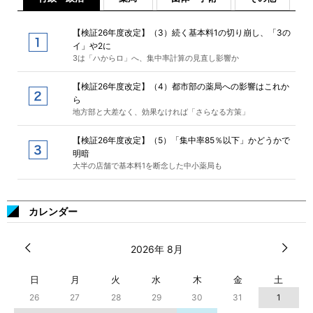
【検証26年度改定】（3）続く基本料1の切り崩し、「3の
イ」や2に
3は「ハからロ」へ、集中率計算の見直し影響か
【検証26年度改定】（4）都市部の薬局への影響はこれか
ら
地方部と大差なく、効果なければ「さらなる方策」
【検証26年度改定】（5）「集中率85％以下」かどうかで
明暗
大半の店舗で基本料1を断念した中小薬局も
カレンダー
2026年 8月
日
月
火
水
木
金
土
26
27
28
29
30
31
1