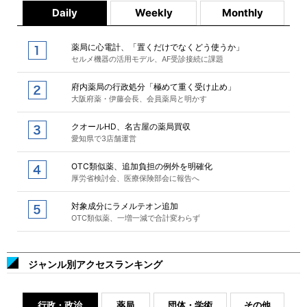
Daily
Weekly
Monthly
薬局に心電計、「置くだけでなくどう使うか」
セルメ機器の活用モデル、AF受診接続に課題
府内薬局の行政処分「極めて重く受け止め」
大阪府薬・伊藤会長、会員薬局と明かす
クオールHD、名古屋の薬局買収
愛知県で3店舗運営
OTC類似薬、追加負担の例外を明確化
厚労省検討会、医療保険部会に報告へ
対象成分にラメルテオン追加
OTC類似薬、一増一減で合計変わらず
ジャンル別アクセスランキング
行政・政治
薬局
団体・学術
その他